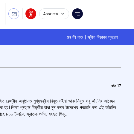
Language Selection
Menu
মন কী বাত
স্ক্ৰীণ ৰিডাৰৰ প্ৰৱেশ
17
 কেন্দ্ৰীয় অনুষ্ঠানত মুখ্যমন্ত্ৰীৰ নিযুত মইনা আৰু নিযুত বাবু আঁচনিৰ আবেদন
হয়। শিক্ষা গ্ৰহণৰ বিত্তীয় বাধা দূৰ কৰাৰ উদ্দেশ্যে প্ৰৱৰ্তন কৰা এই আঁচনিৰ
হে ৮০০ টকাকৈ, স্নাতক পর্যায়, সংহত শিক্...