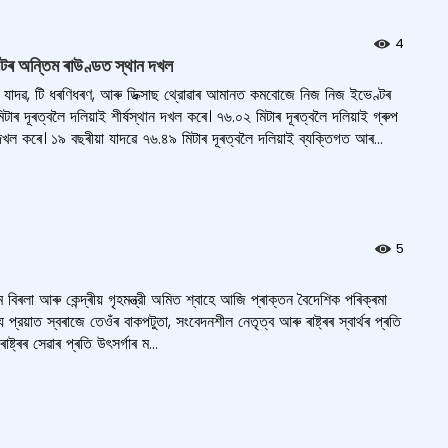
4
্টৰ অন্তিম ৰাউণ্ডত স্থান দখল
 যাদৱ, টি ধৰণিধৰণ, আৰু ডিক্সাছ থ্রোৱাৰ আমানত কমবোজে নিজ নিজ ইভেণ্টৰ
 দূৰত্বলৈ দলিয়াই শীৰ্ষস্থান দখল কৰে। ৭৬.০২ মিটাৰ দূৰত্বলৈ দলিয়াই গ্ৰুপ
দখল কৰে। ১৯ বছৰীয়া যাদৱে ৭৬.৪৯ মিটাৰ দূৰত্বলৈ দলিয়াই ব্যক্তিগত আৰ...
5
বিৰলা আৰু কেন্দ্ৰীয় গৃহমন্ত্রী অমিত শ্বাহে আজি প্ৰাক্তন বৈদেশিক পৰিক্ৰমা
 প্রয়াত স্বৰাজে তেওঁৰ বাকপটুতা, সংবেদনশীল নেতৃত্ব আৰু ৰাষ্ট্ৰৰ স্বাৰ্থৰ প্ৰতি
্ট্ৰৰ সেৱাৰ প্ৰতি উৎসৰ্গাৰ ম...