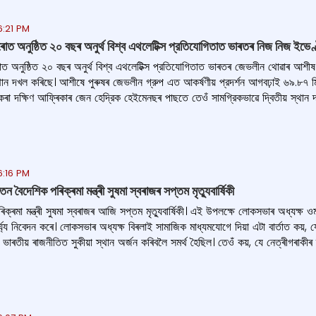
6:21 PM
ত অনুষ্ঠিত ২০ বছৰ অনুৰ্থ বিশ্ব এথলেটিক্স প্রতিযোগিতাত ভাৰতৰ নিজ নিজ ইভেণ
 অনুষ্ঠিত ২০ বছৰ অনুৰ্থ বিশ্ব এথলেটিক্স প্রতিযোগিতাত ভাৰতৰ জেভলীন থোৱাৰ আশীষ
ান দখল কৰিছে। আশীষে পুৰুষৰ জেভলীন গ্রুপ এত আকর্ষণীয় প্রদর্শন আগবঢ়াই ৬৯.৮৭ মিটাৰ
ল কৰা দক্ষিণ আফ্ৰিকাৰ জেন হেদ্রিক হেইমেনছৰ পাছতে তেওঁ সামগ্রিকভাৱে দ্বিতীয় স্থান 
6:16 PM
 বৈদেশিক পৰিক্ৰমা মন্ত্ৰী সুষমা স্বৰাজৰ সপ্তম মৃত্যুবার্ষিকী
িক্ৰমা মন্ত্ৰী সুষমা স্বৰাজৰ আজি সপ্তম মৃত্যুবার্ষিকী। এই উপলক্ষে লোকসভাৰ অধ্যক্ষ ওম 
ধাৰ্ঘ্য নিবেদন কৰে। লোকসভাৰ অধ্যক্ষ বিৰলাই সামাজিক মাধ্যমযোগে দিয়া এটা বাৰ্তাত কয়, যে
ত ভাৰতীয় ৰাজনীতিত সুকীয়া স্থান অৰ্জন কৰিবলৈ সমৰ্থ হৈছিল। তেওঁ কয়, যে নেত্ৰীগৰাকীৰ ৰাষ