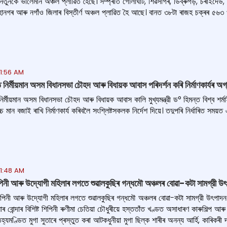
তুনকৈ ভালেমান অঞ্চল প্লাৱিত হৈছে। সম্প্ৰতি গোলাঘাট, শিৱসাগৰ, ডিব্ৰুগড়, চৰাইদেউ, যো
হানগৰ আৰু নগাঁও জিলাৰ বিস্তীর্ণ অঞ্চল প্লাৱিত হৈ আছে। বানত ৩৮টা ৰাজহ চক্ৰৰ ৫৬৩ খন
11:56 AM
নিৰ্মীয়মান অসম বিধানসভা চৌহদ আৰু বিধায়ক আবাস পৰিদৰ্শন কৰি নিৰ্মাণকাৰ্যৰ অগ্ৰগত
ৰ্মীয়মান অসম বিধানসভা চৌহদ আৰু বিধায়ক আবাস কালি মুখ্যমন্ত্রী ড° হিমন্ত বিশ্ব শৰ্মাই প
 মান বজাই ৰাখি নিৰ্মাণকাৰ্য কৰিবলৈ সংশ্লিষ্টসকলক নিৰ্দেশ দিয়ে। তদুপৰি নিৰ্ধাৰিত সময়ত এই
11:48 AM
ী আৰু উদ্যোগী মহিলাৰ লগতে শুৱালকুছিৰ গন্ধমৌ অঞ্চলৰ বোৱা-কটা সামগ্রী উৎপাদ
িনী আৰু উদ্যোগী মহিলাৰ লগতে শুৱালকুছিৰ গন্ধমৌ অঞ্চলৰ বোৱা-কটা সামগ্রী উৎপাদন প্
 বোন্দাৰ বিশিষ্ট শিপিনী ৰুণীমা চেতিয়া চৌধুৰীয়ে হস্ততাঁত খণ্ডত অসাধাৰণ কাৰুশিল্প আৰ
্যমণ্ডিত মুগা সুতাৰে প্ৰস্তুত কৰা আটকধুনীয়া মুগা ছিল্ক শাৰীৰ অনন্য আৰ্হি, কাৰিকৰী দক্