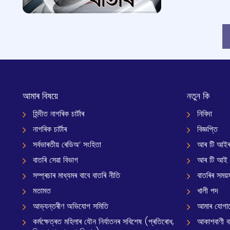
আমাৰ বিষয়ে
নতুন কি
হিন্দীত নাগৰিক চাৰ্টাৰ
নিবিদা
নাগৰিক চাৰ্টাৰ
বিজ্ঞপ্তি
সৰ্বভাৰতীয় ৰেডিঅ’ সংহিতা
আৰ টি আইৰ
বাতৰি সেৱা বিভাগ
আৰ টি আই
সম্প্ৰচাৰ মাধ্যমৰ বাবে বাতৰি নীতি
বাতৰিৰ সময়স
মতামত
খালী পদ
আভ্যন্তৰীণ অভিযোগ সমিতি
আমাৰ যোগা
কৰ্মক্ষেত্ৰত মহিলাৰ যৌন নিৰ্যাতনৰ সবিশেষ (প্ৰতিৰোধ,
আকাশবাণী বাৰ