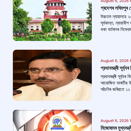
August 6, 2026 
প্ৰদেশৰ লখিমপুৰ খ
উচ্চতম ন্যায়ালয়ে
সূর্যকান্ত, ন্যায়
থকা বৰ্তমানৰ নিষেধা
August 6, 2026 
প্রধানমন্ত্ৰী সূৰ্য
প্রধানমন্ত্ৰী সূৰ্য্
আয়োজিত ভাৰতীয় উদ্
আঁচনিৰ জৰিয়তে ১২ ল
August 6, 2026 
মিজোৰামৰ মুখ্যমন্ত