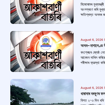
মিজোৰামৰ মুখ্যমন্ত্
অংশগ্ৰহণ কৰি মুখ্যমন
ক্ষতিগ্ৰস্ত অসমৰ জন
August 6, 2026 
অসম-নাগালেণ্ড সীম
কংগ্ৰেছৰ জ্যেষ্ঠ নে
আবেদন দাখিল কৰিছে। ন
পৰীক্ষাৰ ব্যৱস্থা ক
August 6, 2026 
ধাৰাসাৰ বৰষুণৰ ফল
বিগত ২-৩ দিন ধৰি 