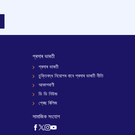
প্ৰসাৰ ভাৰতী
প্ৰসাৰ ভাৰতী
চুক্তিবদ্ধ নিয়োগৰ বাবে প্ৰসাৰ ভাৰতী নীতি
আকাশবাণী
ডি ডি নিউজ
প্ৰেছ ৰিলিজ
সামাজিক সংযোগ