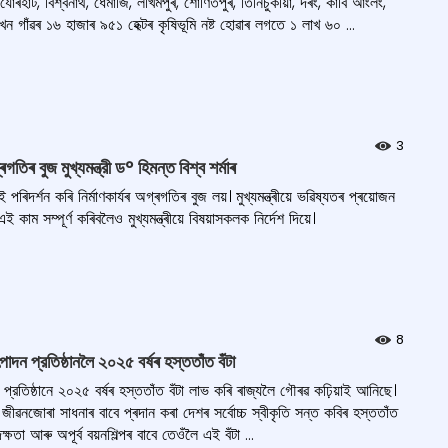
ৰহাট, বিশ্বনাথ, ধেমাজি, লখিমপুৰ, শোণিতপুৰ, তিনিচুকীয়া, দৰং, কাৰ্বি আংলং,
 গাঁৱৰ ১৬ হাজাৰ ৯৫১ হেক্টৰ কৃষিভূমি নষ্ট হোৱাৰ লগতে ১ লাখ ৬০ ...
3
িৰ বুজ মুখ্যমন্ত্রী ড° হিমন্ত বিশ্ব শৰ্মাৰ
ৰিদৰ্শন কৰি নিৰ্মাণকাৰ্যৰ অগ্ৰগতিৰ বুজ লয়। মুখ্যমন্ত্ৰীয়ে ভৱিষ্যতৰ প্ৰয়োজন
 কাম সম্পূৰ্ণ কৰিবলৈও মুখ্যমন্ত্ৰীয়ে বিষয়াসকলক নির্দেশ দিয়ে।
8
ন প্রতিষ্ঠানলৈ ২০২৫ বৰ্ষৰ হস্ততাঁত বঁটা
রতিষ্ঠানে ২০২৫ বৰ্ষৰ হস্ততাঁত বঁটা লাভ কৰি ৰাজ্যলৈ গৌৰৱ কঢ়িয়াই আনিছে।
ু জীৱনজোৰা সাধনাৰ বাবে প্ৰদান কৰা দেশৰ সৰ্বোচ্চ স্বীকৃতি সন্ত কবিৰ হস্ততাঁত
ষতা আৰু অপূৰ্ব বয়নশিল্পৰ বাবে তেওঁলৈ এই বঁটা ...