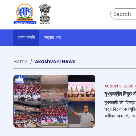
Search
শুনক বাতৰি
সন্ধ্যার খবর
Home
Akashvani News
August 6, 2026 
মুখ্যমন্ত্ৰীৰ নিযু
মুখ্যমন্ত্রী ড° হিম
পত্ৰ বিতৰণ কাৰ্যসূচ
অধীনত একাদশ, দ্বাদশ