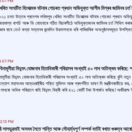
6:07 PM
েৰিত সংঘটিত হিংসাত্মক ঘটনাৰ গোচৰত প্ৰধান অভিযুক্ত আশীষ মিশ্ৰৰ জামিনৰ চৰ্ত শ
 ২০২১ চনত উত্তৰ প্ৰদেশৰ লখিমপুৰ খেৰিত সংঘটিত হিংসাত্মক ঘটনাৰ গোচৰত প্ৰধান অভিযুক্
াধীশ জয়মাল্য বাগচি আৰু ভি মোহনাৰে গঠিত বিচাৰপীঠে অভিযুক্তজনৰ জামিনৰ চৰ্ত শিথিল
জ্ঞাৰ বাবে তেওঁ কন্যা সন্তানৰ জন্মদিন উয়দাপনকে ধৰি পাৰিবাৰিক অঅনুষ্ঠানসমূহত উপস্থি
6:07 PM
্যৰ বিনামূলীয়া বিদ্যুৎ যোজনাৰ হিতাধিকাৰী পৰিয়ালৰ সংখ্যাই ৫০ লাখ অতিক্ৰম কৰিছে: শ
যৰ বিনামূলীয়া বিদ্যুৎ যোজনাৰ হিতাধিকাৰী পৰিয়ালৰ সংখ্যাই ৫০ লাখ অতিক্ৰম কৰিছে বুলি নত
যোগ মহাসংঘৰ আন্তঃৰাষ্ট্ৰীয় শক্তি সন্মিলন আৰু প্ৰদৰ্শনীত ভাষণ দি মন্ত্ৰীগৰাকীয়ে কয়, 
াখৰো অধিক পৰিয়ালে ৰাহি বিদ্যুৎ বিক্ৰী কৰি ৪২১ কোটি টকা উপাৰ্জন কৰিছে। অজীৱাষ্ম ইন্
12:13 PM
্ৰী লালডুৱমাই অসমৰ সৈতে শান্তি আৰু সৌহাৰ্দ্যপূৰ্ণ সম্পৰ্ক বৰ্তাই ৰখাত গুৰুত্ব আ