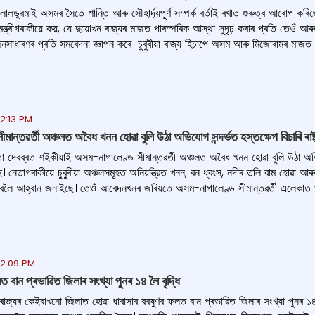
ৰী লালডুৱমাই অসমৰ সৈতে শান্তি আৰু সৌহাৰ্দ্যপূৰ্ণ সম্পৰ্ক বৰ্তাই ৰখাত গুৰুত্ব আৰোপ কৰিছ
্ত্ৰীগৰাকীয়ে কয়, যে দুয়োখন ৰাজ্যৰ মাজত পাৰস্পৰিক আস্থা সুদৃঢ় কৰাৰ প্ৰতি তেওঁ আৰু ম
সাধাৰণৰ প্ৰতি সমবেদনা জ্ঞাপন কৰে। চুবুৰীয়া ৰাজ্য হিচাপে অসম আৰু মিজোৰামৰ মাজত ঘনি
12:13 PM
ান্তৱৰ্তী অঞ্চলত অবৈধ খনন হোৱা বুলি উঠা অভিযোগ সন্দৰ্ভত হস্তক্ষেপ বিচাৰি ৰাষ্
তা দেবব্ৰত শইকীয়াই অসম-নাগালেণ্ড সীমান্তৱৰ্তী অঞ্চলত অবৈধ খনন হোৱা বুলি উঠা অভিযোগ
েতাগৰাকীয়ে চুবুৰীয়া অঞ্চলসমূহত অনিয়ন্ত্রিত খনন, বন ধ্বংস, নদীৰ তলি বাম হোৱা আৰু পাৰ
ৰিবলৈ আহ্বান জনাইছে। তেওঁ আবেদনখনৰ জৰিয়তে অসম-নাগালেণ্ড সীমান্তৱৰ্তী এলেকাত খননত
12:09 PM
ত বান প্ৰভাৱিত জিলাৰ সংখ্যা পুনৰ ১৪ লৈ বৃদ্ধি
ৰাজ্যৰ কেইবাখনো জিলাত হোৱা ধাৰাসাৰ বৰষুণৰ ফলত বান প্ৰভাৱিত জিলাৰ সংখ্যা পুনৰ 