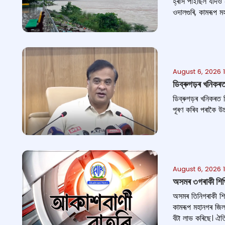
হ্ৰাস পাইছিল যদিও ন
ওদালগুৰি, কামৰূপ ম
August 6, 2026 
ডিব্ৰুগড়ৰ খনিকৰত 
ডিব্ৰুগড়ৰ খনিকৰত নি
পূৰণ কৰিব পৰাকৈ উচ্চ
August 6, 2026 
অসমৰ ৩গৰাকী শিপিন
অসমৰ তিনিগৰাকী শিপ
কামৰূপ মহানগৰ জিলাৰ
বঁটা লাভ কৰিছে। ঐতিহ