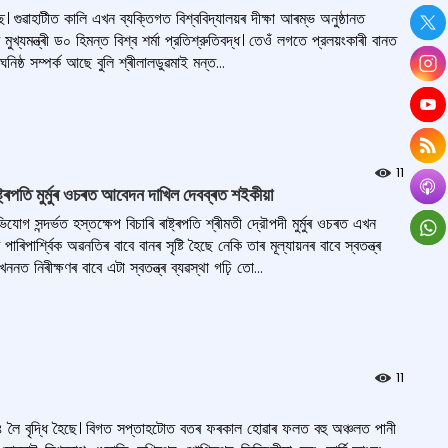
ে। গুৱাহাটীত কালি এখন ব্যক্তিগত বিশ্ববিদ্যালয়ৰ দীক্ষা আৰম্ভ অনুষ্ঠানত
ুখ্যমন্ত্ৰী ড০ হিমন্ত বিশ্ব শৰ্মা প্রতিশ্রুতিবদ্ধ। তেওঁ লগতে প্রলয়ংকাৰী বানত
ষ্ঠ সম্পর্ক আছে বুলি শ্ৰীলালডুৱমাই মন্ত...
11
ট্ৰপতি মুৰ্মুৰ ওচৰত আবেদন দাখিল দেবব্ৰত শইকীয়া
 সন্দৰ্ভত হস্তক্ষেপ বিচাৰি ৰাষ্ট্ৰপতি শ্ৰীমতী দ্রৌপদী মুৰ্মুৰ ওচৰত এখন
িপাৰ্শ্বিক অৱনতিৰ বাবে বানৰ সৃষ্টি হৈছে নেকি তাৰ মূল্যায়নৰ বাবে স্বতন্ত্ৰ
 নিৰীক্ষণৰ বাবে এটা স্বতন্ত্ৰ ব্যৱস্থা গঢ়ি তো...
11
১৪ লৈ বৃদ্ধি হৈছে। বিগত সপ্তাহটোত বতৰ ফৰকাল হোৱাৰ ফলত বহু অঞ্চলত পানী