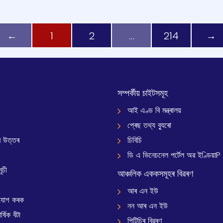
←
1
2
…
214
→
সম্পৰ্কীয় চাইটসমূহ
আই এণ্ড বি মন্ত্ৰালয়
প্ৰেছ তথ্য ব্যুৰো
 উত্তৰ
চিবিচি
ডি এ ভিনেচনেল পৰ্টেল অৱ ইণ্ডিয়াP
ূচী
আঞ্চলিক এককসমূহৰ বিৱৰণ
আৰ এন ইউ
যোগ কৰক
নন আৰ এন ইউ
্ষিক বঁটা
পিটিচিৰ বিৱৰণ