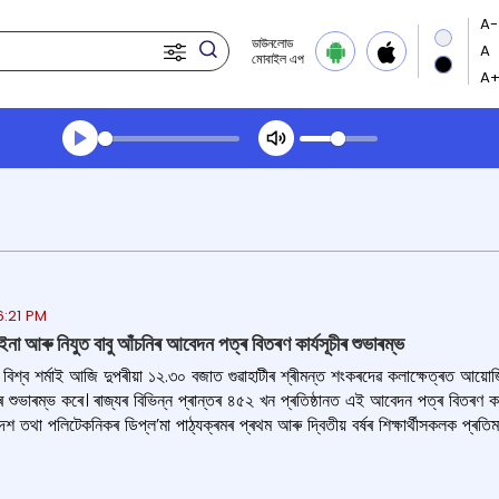
ডাউনলোড
মোবাইল এপ
Transcript summary
খেলা অডিঅ' সন্ধ্যার খবর
6:21 PM
ত মইনা আৰু নিযুত বাবু আঁচনিৰ আবেদন পত্ৰ বিতৰণ কাৰ্যসূচীৰ শুভাৰম্ভ
ন্ত বিশ্ব শৰ্মাই আজি দুপৰীয়া ১২.৩০ বজাত গুৱাহাটীৰ শ্ৰীমন্ত শংকৰদেৱ কলাক্ষেত্ৰত আয়োজিত
ীৰ শুভাৰম্ভ কৰে। ৰাজ্যৰ বিভিন্ন প্ৰান্তৰ ৪৫২ খন প্ৰতিষ্ঠানত এই আবেদন পত্ৰ বিতৰণ কৰা 
 তথা পলিটেকনিকৰ ডিপ্ল’মা পাঠ্যক্ৰমৰ প্ৰথম আৰু দ্বিতীয় বৰ্ষৰ শিক্ষাৰ্থীসকলক প্ৰতিমা