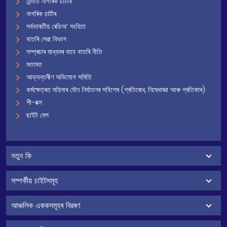
হিন্দীত নাগৰিক চাৰ্টাৰ
নাগৰিক চাৰ্টাৰ
সৰ্বভাৰতীয় ৰেডিঅ’ সংহিতা
বাতৰি সেৱা বিভাগ
সম্প্ৰচাৰ মাধ্যমৰ বাবে বাতৰি নীতি
মতামত
আভ্যন্তৰীণ অভিযোগ সমিতি
কৰ্মক্ষেত্ৰত মহিলাৰ যৌন নিৰ্যাতনৰ সবিশেষ (প্ৰতিৰোধ, নিষেধাজ্ঞা আৰু প্ৰতিকাৰ)
শী-বক্স
ছাইট মেপ
নতুন কি
সম্পৰ্কীয় চাইটসমূহ
আঞ্চলিক এককসমূহৰ বিৱৰণ