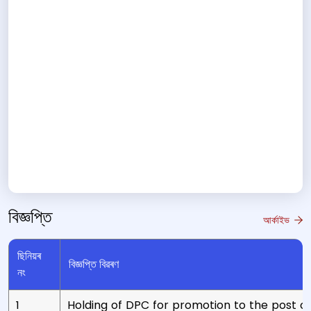
বিজ্ঞপ্তি
আৰ্কাইভ
ছিনিয়ৰ
বিজ্ঞপ্তি বিৱৰণ
নং
1
Holding of DPC for promotion to the post 