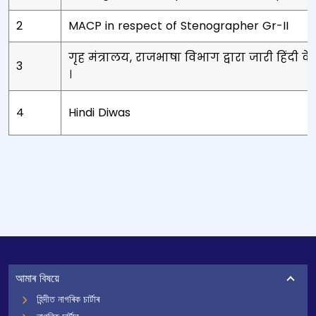
2
MACP in respect of Stenographer Gr-II
गृह मंत्रालय, राजभाषा विभाग द्वारा जारी हिंदी क
3
।
4
Hindi Diwas
List of Circulars including description, and download link
আমাৰ বিষয়ে
হিন্দীত নাগৰিক চাৰ্টাৰ