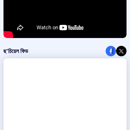
ছ'চিয়েল ফিড