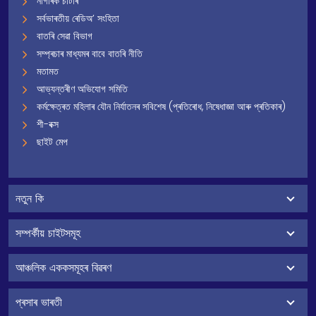
নাগৰিক চাৰ্টাৰ
সৰ্বভাৰতীয় ৰেডিঅ’ সংহিতা
বাতৰি সেৱা বিভাগ
সম্প্ৰচাৰ মাধ্যমৰ বাবে বাতৰি নীতি
মতামত
আভ্যন্তৰীণ অভিযোগ সমিতি
কৰ্মক্ষেত্ৰত মহিলাৰ যৌন নিৰ্যাতনৰ সবিশেষ (প্ৰতিৰোধ, নিষেধাজ্ঞা আৰু প্ৰতিকাৰ)
শী-বক্স
ছাইট মেপ
নতুন কি
সম্পৰ্কীয় চাইটসমূহ
আঞ্চলিক এককসমূহৰ বিৱৰণ
প্ৰসাৰ ভাৰতী