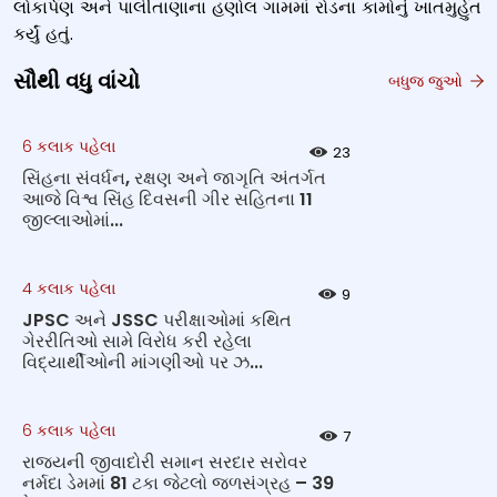
લોકાર્પણ અને પાલીતાણાના હણોલ ગામમાં રોડના કામોનું ખાતમુર્હુત
કર્યું હતું.
સૌથી વધુ વાંચો
બધુજ જુઓ
6 કલાક પહેલા
23
સિંહના સંવર્ધન, રક્ષણ અને જાગૃતિ અંતર્ગત
આજે વિશ્વ સિંહ દિવસની ગીર સહિતના 11
જીલ્લાઓમાં...
4 કલાક પહેલા
9
JPSC અને JSSC પરીક્ષાઓમાં કથિત
ગેરરીતિઓ સામે વિરોધ કરી રહેલા
વિદ્યાર્થીઓની માંગણીઓ પર ઝ...
6 કલાક પહેલા
7
રાજ્યની જીવાદોરી સમાન સરદાર સરોવર
નર્મદા ડેમમાં 81 ટકા જેટલો જળસંગ્રહ – 39