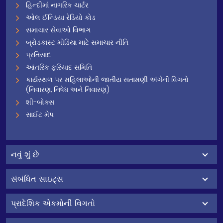
હિન્દીમાં નાગરિક ચાર્ટર
ઓલ ઈન્ડિયા રેડિયો કોડ
સમાચાર સેવાઓ વિભાગ
બ્રોડકાસ્ટ મીડિયા માટે સમાચાર નીતિ
પ્રતિસાદ
આંતરિક ફરિયાદ સમિતિ
કાર્યસ્થળ પર મહિલાઓની જાતીય સતામણી અંગેની વિગતો
(નિવારણ, નિષેધ અને નિવારણ)
શી-બોક્સ
સાઈટ મેપ
નવું શું છે
સંબંધિત સાઇટ્સ
પ્રાદેશિક એકમોની વિગતો