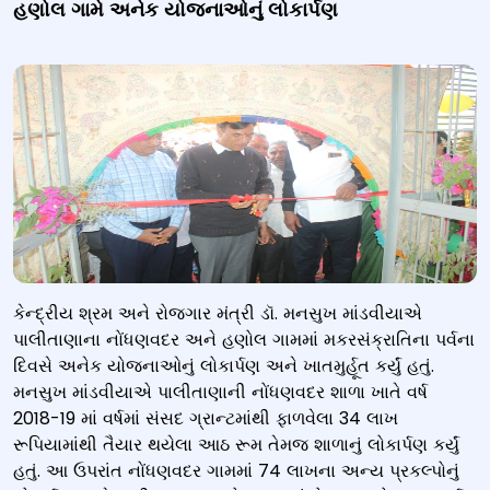
હણોલ ગામે અનેક યોજનાઓનું લોકાર્પણ
કેન્દ્રીય શ્રમ અને રોજગાર મંત્રી ડૉ. મનસુખ માંડવીયાએ
પાલીતાણાના નોંધણવદર અને હણોલ ગામમાં મકરસંક્રાતિના પર્વના
દિવસે અનેક યોજનાઓનું લોકાર્પણ અને ખાતમુર્હૂત કર્યું હતું.
મનસુખ માંડવીયાએ પાલીતાણાની નોંધણવદર શાળા ખાતે વર્ષ
2018-19 માં વર્ષમાં સંસદ ગ્રાન્ટમાંથી ફાળવેલા 34 લાખ
રૂપિયામાંથી તૈયાર થયેલા આઠ રૂમ તેમજ શાળાનું લોકાર્પણ કર્યું
હતું. આ ઉપરાંત નોંધણવદર ગામમાં 74 લાખના અન્ય પ્રકલ્પોનું