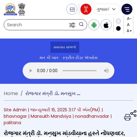
Language Selecti
Me
Search
સમાચાર સાંભળો
મન કી બાત
સ્ક્રીન રીડર ઍક્સેસ
Transcript summary
પ્લે ઓડિયો
Home
રોજગાર મંત્રી ડૉ. મનસુખ માંડવીયાના હસ્તે નોંધણવદર, હણોલ ગામે અનેક યોજનાઓનું લોકાર્પણ
Site Admin |
જાન્યુઆરી 15, 2025 3:17 પી એમ(PM)
|
bhavnagar
| Mansukh Mandviya
| nonadhanvadar
|
palitana
રોજગાર મંત્રી ડૉ. મનસુખ માંડવીયાના હસ્તે નોંધણવદર,