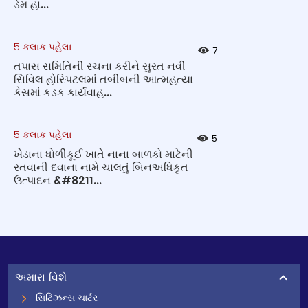
ડેમ હા...
5 કલાક પહેલા
7
તપાસ સમિતિની રચના કરીને સુરત નવી
સિવિલ હોસ્પિટલમાં તબીબની આત્મહત્યા
કેસમાં કડક કાર્યવાહ...
5 કલાક પહેલા
5
ખેડાના ધોળીકૂઈ ખાતે નાના બાળકો માટેની
રતવાની દવાના નામે ચાલતું બિનઅધિકૃત
ઉત્પાદન &#8211...
અમારા વિશે
સિટિઝન્સ ચાર્ટર