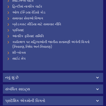
સિટિઝન્સ ચાર્ટર
હિન્દીમાં નાગરિક ચાર્ટર
ઓલ ઈન્ડિયા રેડિયો કોડ
સમાચાર સેવાઓ વિભાગ
બ્રોડકાસ્ટ મીડિયા માટે સમાચાર નીતિ
પ્રતિસાદ
આંતરિક ફરિયાદ સમિતિ
કાર્યસ્થળ પર મહિલાઓની જાતીય સતામણી અંગેની વિગતો
(નિવારણ, નિષેધ અને નિવારણ)
શી-બોક્સ
સાઈટ મેપ
નવું શું છે
સંબંધિત સાઇટ્સ
પ્રાદેશિક એકમોની વિગતો