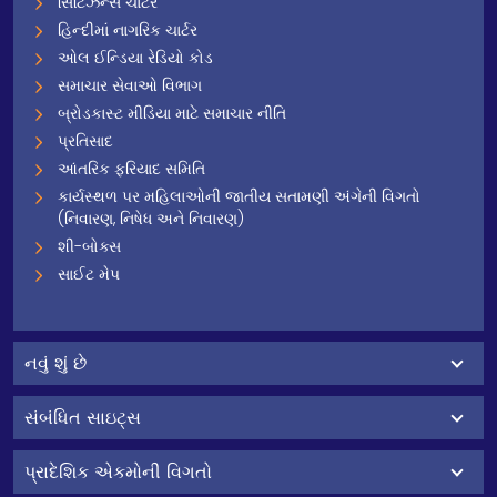
સિટિઝન્સ ચાર્ટર
હિન્દીમાં નાગરિક ચાર્ટર
ઓલ ઈન્ડિયા રેડિયો કોડ
સમાચાર સેવાઓ વિભાગ
બ્રોડકાસ્ટ મીડિયા માટે સમાચાર નીતિ
પ્રતિસાદ
આંતરિક ફરિયાદ સમિતિ
કાર્યસ્થળ પર મહિલાઓની જાતીય સતામણી અંગેની વિગતો
(નિવારણ, નિષેધ અને નિવારણ)
શી-બોક્સ
સાઈટ મેપ
નવું શું છે
સંબંધિત સાઇટ્સ
પ્રાદેશિક એકમોની વિગતો