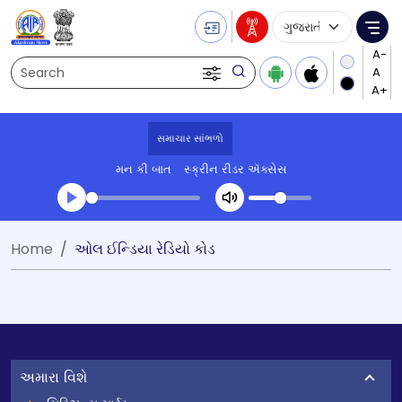
Language Selecti
Me
Search
સમાચાર સાંભળો
મન કી બાત
સ્ક્રીન રીડર ઍક્સેસ
Transcript summary
Home
ઓલ ઈન્ડિયા રેડિયો કોડ
પ્લે ઓડિયો
અમારા વિશે