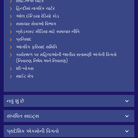
સિટિઝન્સ ચાર્ટર
હિન્દીમાં નાગરિક ચાર્ટર
ઓલ ઈન્ડિયા રેડિયો કોડ
સમાચાર સેવાઓ વિભાગ
બ્રોડકાસ્ટ મીડિયા માટે સમાચાર નીતિ
પ્રતિસાદ
આંતરિક ફરિયાદ સમિતિ
કાર્યસ્થળ પર મહિલાઓની જાતીય સતામણી અંગેની વિગતો
(નિવારણ, નિષેધ અને નિવારણ)
શી-બોક્સ
સાઈટ મેપ
નવું શું છે
સંબંધિત સાઇટ્સ
પ્રાદેશિક એકમોની વિગતો