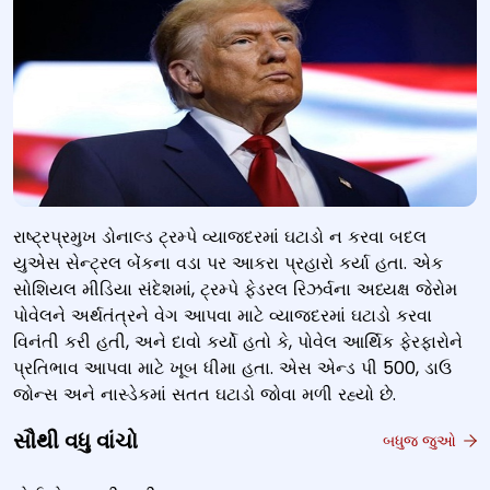
રાષ્ટ્રપ્રમુખ ડોનાલ્ડ ટ્રમ્પે વ્યાજદરમાં ઘટાડો ન કરવા બદલ
યુએસ સેન્ટ્રલ બેંકના વડા પર આકરા પ્રહારો કર્યા હતા. એક
સોશિયલ મીડિયા સંદેશમાં, ટ્રમ્પે ફેડરલ રિઝર્વના અધ્યક્ષ જેરોમ
પોવેલને અર્થતંત્રને વેગ આપવા માટે વ્યાજદરમાં ઘટાડો કરવા
વિનંતી કરી હતી, અને દાવો કર્યો હતો કે, પોવેલ આર્થિક ફેરફારોને
પ્રતિભાવ આપવા માટે ખૂબ ધીમા હતા. એસ એન્ડ પી 500, ડાઉ
જોન્સ અને નાસ્ડેકમાં સતત ઘટાડો જોવા મળી રહ્યો છે.
સૌથી વધુ વાંચો
બધુજ જુઓ