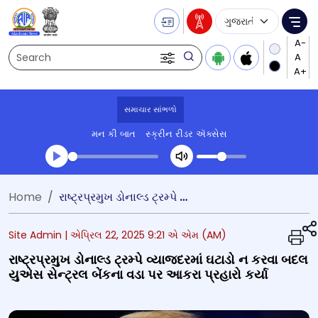
Language Selecti
Me
Search
સમાચાર સાંભળો
મન કી બાત
સ્ક્રીન રીડર ઍક્સેસ
Transcript summary
Home
રાષ્ટ્રપ્રમુખ ડોનાલ્ડ ટ્રમ્પે વ્યાજદરમાં ઘટાડો ન કરવા બદલ યુએસ સેન્ટ્રલ બેંકના વડા પર આકરા પ્રહારો કર્યા
પ્લે ઓડિયો
Site Admin |
એપ્રિલ 22, 2025 9:21 એ એમ (AM)
રાષ્ટ્રપ્રમુખ ડોનાલ્ડ ટ્રમ્પે વ્યાજદરમાં ઘટાડો ન કરવા બદલ
યુએસ સેન્ટ્રલ બેંકના વડા પર આકરા પ્રહારો કર્યા