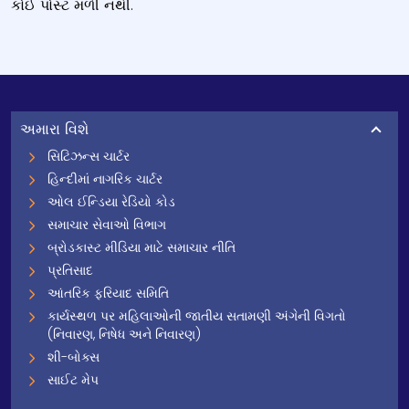
કોઈ પોસ્ટ મળી નથી.
અમારા વિશે
સિટિઝન્સ ચાર્ટર
હિન્દીમાં નાગરિક ચાર્ટર
ઓલ ઈન્ડિયા રેડિયો કોડ
સમાચાર સેવાઓ વિભાગ
બ્રોડકાસ્ટ મીડિયા માટે સમાચાર નીતિ
પ્રતિસાદ
આંતરિક ફરિયાદ સમિતિ
કાર્યસ્થળ પર મહિલાઓની જાતીય સતામણી અંગેની વિગતો
(નિવારણ, નિષેધ અને નિવારણ)
શી-બોક્સ
સાઈટ મેપ