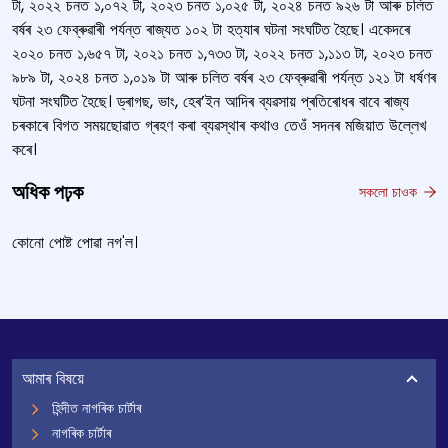
টা, ২০২২ চনত ১,০৭২ টা, ২০২৩ চনত ১,০২৫ টা, ২০২৪ চনত ৯২৬ টা আৰু চলিত
বৰ্ষৰ ২৩ ফেব্ৰুৱাৰী পর্যন্ত ৰাজ্যত ১০২ টা হত্যাৰ ঘটনা সংঘটিত হৈছে। একেদৰে
২০২০ চনত ১,৬৫৭ টা, ২০২১ চনত ১,৭৩৩ টা, ২০২২ চনত ১,১১৩ টা, ২০২৩ চনত
৯৮৯ টা, ২০২৪ চনত ১,০১৯ টা আৰু চলিত বৰ্ষৰ ২৩ ফেব্ৰুৱাৰী পৰ্যন্ত ১২১ টা ধৰ্ষণৰ
ঘটনা সংঘটিত হৈছে। ড্ৰাগছ, ভাং, হেৰ’ইন আদিৰ ব্যৱসায় প্ৰতিৰোধৰ বাবে ৰাজ্য
চৰকাৰে বিগত সময়ছোৱাত গ্ৰহণ কৰা ব্যৱস্থাৰ কথাও তেওঁ সদনৰ মজিয়াত উল্লেখ
কৰে।
অধিক পঢ়ক
সকলো চাওক
কোনো পোষ্ট পোৱা নগ'ল।
আমাৰ বিষয়ে
হিন্দীত নাগৰিক চাৰ্টাৰ
নাগৰিক চাৰ্টাৰ