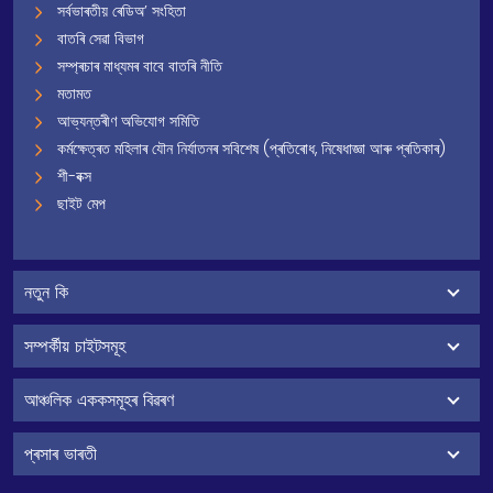
সৰ্বভাৰতীয় ৰেডিঅ’ সংহিতা
বাতৰি সেৱা বিভাগ
সম্প্ৰচাৰ মাধ্যমৰ বাবে বাতৰি নীতি
মতামত
আভ্যন্তৰীণ অভিযোগ সমিতি
কৰ্মক্ষেত্ৰত মহিলাৰ যৌন নিৰ্যাতনৰ সবিশেষ (প্ৰতিৰোধ, নিষেধাজ্ঞা আৰু প্ৰতিকাৰ)
শী-বক্স
ছাইট মেপ
নতুন কি
সম্পৰ্কীয় চাইটসমূহ
আঞ্চলিক এককসমূহৰ বিৱৰণ
প্ৰসাৰ ভাৰতী