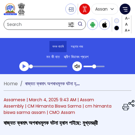
Language Selecti
Me
Search
শুনক বাতৰি
সন্ধ্যার খবর
মন কী বাত
স্ক্ৰীণ ৰিডাৰৰ প্ৰৱেশ
Transcript summary
Home
ৰাজ্যত ক্ৰমাৎ‍ অপৰাধমূলক ঘটনা হ্ৰাস পাইছে: মুখ্যমন্ত্রী
খেলা অডিঅ' সন্ধ্যার খবর
Assamese |
March 4, 2025 9:43 AM
| Assam
Assembly
| CM Himanta Biswa Sarma
| cm himanta
biswa sarma assam
| CMO Assam
ৰাজ্যত ক্ৰমাৎ‍ অপৰাধমূলক ঘটনা হ্ৰাস পাইছে: মুখ্যমন্ত্রী