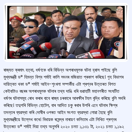
ৰাজ্যত ক্ৰমাৎ‍ হত্যা, ধর্ষণকে ধৰি বিভিন্ন অপৰাধমূলক ঘটনা হ্ৰাস পাইছে বুলি
মুখ্যমন্ত্রী ড° হিমন্ত বিশ্ব শৰ্মাই কালি সদনৰ মজিয়াত প্ৰকাশ কৰিছে। গৃহ বিভাগৰ
দায়িত্বত থকা ড° শৰ্মাই আইন-শৃংখলা সম্পৰ্কীয় এটা প্ৰশ্নৰ উত্তৰত বিগত
কেইবাটাও বছৰৰ অপৰাধমূলক ঘটনাৰ তথ্য দাঙি ধৰি গুৱাহাটী মহানগৰীত সংঘটিত
ধৰ্ষণৰ ঘটনাসমূহ ৰোধ কৰাৰ বাবে ৰাজ্য চৰকাৰে আৰক্ষীৰ টহল বৃদ্ধি কৰিছে বুলি সদৰি
কৰিছে। তদুপৰি বিভিন্ন হোটেল, বাৰ আদিত চকু ৰখাৰ উপৰি এনে ঘটনাৰ ক্ষিপ্ৰ
তদন্তৰ ব্যৱস্থা কৰি দোষীৰ ওপৰত আইন সংগত ব্যৱস্থা লোৱা হৈছে বুলি
মুখ্যমন্ত্ৰীয়ে উল্লেখ কৰে। বিধায়ক ৰমেন্দ্ৰ নাৰায়ণ কলিতাৰ এটা লিখিত প্ৰশ্নৰ
উত্তৰত ড° শৰ্মাই দিয়া তথ্য অনুসৰি ২০২০ চনত ১,১৩১ টা, ২০২১ চনত ১,১৯২