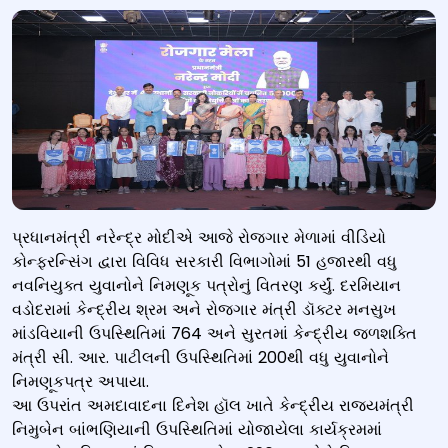
પ્રધાનમંત્રી નરેન્દ્ર મોદીએ આજે રોજગાર મેળામાં વીડિયો
કોન્ફરન્સિંગ દ્વારા વિવિધ સરકારી વિભાગોમાં 51 હજારથી વધુ
નવનિયુક્ત યુવાનોને નિમણૂક પત્રોનું વિતરણ કર્યું. દરમિયાન
વડોદરામાં કેન્દ્રીય શ્રમ અને રોજગાર મંત્રી ડૉક્ટર મનસુખ
માંડવિયાની ઉપસ્થિતિમાં 764 અને સુરતમાં કેન્દ્રીય જળશક્તિ
મંત્રી સી. આર. પાટીલની ઉપસ્થિતિમાં 200થી વધુ યુવાનોને
નિમણૂકપત્ર અપાયા.
આ ઉપરાંત અમદાવાદના દિનેશ હૉલ ખાતે કેન્દ્રીય રાજ્યમંત્રી
નિમુબેન બાંભણિયાની ઉપસ્થિતિમાં યોજાયેલા કાર્યક્રમમાં