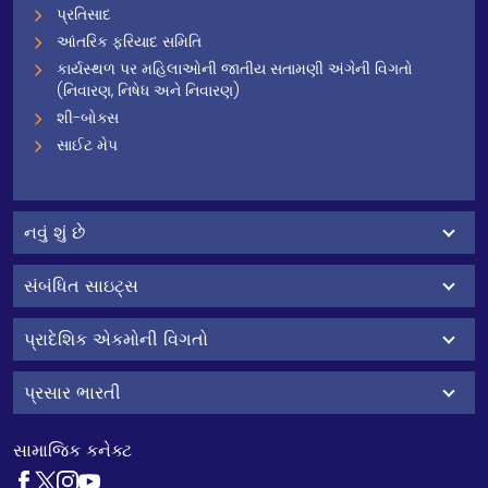
પ્રતિસાદ
આંતરિક ફરિયાદ સમિતિ
કાર્યસ્થળ પર મહિલાઓની જાતીય સતામણી અંગેની વિગતો
(નિવારણ, નિષેધ અને નિવારણ)
શી-બોક્સ
સાઈટ મેપ
નવું શું છે
સંબંધિત સાઇટ્સ
પ્રાદેશિક એકમોની વિગતો
પ્રસાર ભારતી
સામાજિક કનેક્ટ