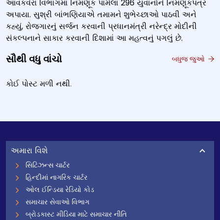
આવકવેરા વિભાગમાં નિમણૂક પામેલા 296 યુવાનોને નિમણૂકપત્ર
અપાયા. સુશ્રી બાંભણિયાએ તમામને શુભેચ્છાઓ પાઠવી અને
કહ્યું, રોજગારનું સર્જન કરવાની પ્રધાનમંત્રી નરેન્દ્ર મોદીની
સંકલ્પનાને સાકાર કરવાની દિશામાં આ મહત્વનું પગલું છે.
સૌથી વધુ વાંચો
બધુજ જુઓ
કોઈ પોસ્ટ મળી નથી.
અમારા વિશે
સિટિઝન્સ ચાર્ટર
હિન્દીમાં નાગરિક ચાર્ટર
ઓલ ઈન્ડિયા રેડિયો કોડ
સમાચાર સેવાઓ વિભાગ
બ્રોડકાસ્ટ મીડિયા માટે સમાચાર નીતિ