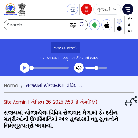
Language Selecti
Me
Search
સમાચાર સાંભળો
મન કી બાત
સ્ક્રીન રીડર ઍક્સેસ
Transcript summary
Home
રાજ્યમાં યોજાયેલા વિવિધ રોજગાર મેળામાં કેન્દ્રીય મંત્રીઓની ઉપસ્થિતિમાં એક હજારથી વધુ યુવાનોને નિમણૂકપત્રો અપાયાં.
પ્લે ઓડિયો
Site Admin |
એપ્રિલ 26, 2025 7:53 પી એમ(PM)
રાજ્યમાં યોજાયેલા વિવિધ રોજગાર મેળામાં કેન્દ્રીય
મંત્રીઓની ઉપસ્થિતિમાં એક હજારથી વધુ યુવાનોને
નિમણૂકપત્રો અપાયાં.