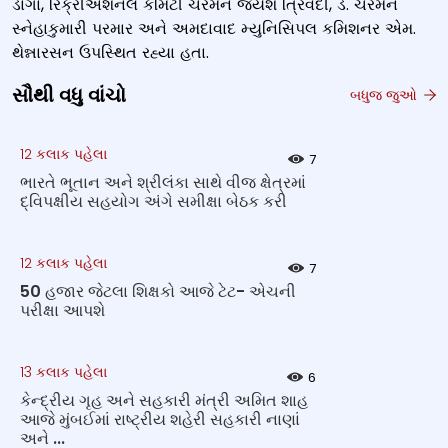
ડાગા, રિક્રીએશનલ કમિટી ચેરમેન જયેશ ત્રિવેદી, ડે. ચેરમેન
સ્નેહાકુમારી પરમાર અને અમદાવાદ મ્યુનિસિપલ કમિશનર એમ.
થેન્નારસન ઉપસ્થિત રહ્યા હતા.
સૌથી વધુ વાંચો
બધુજ જુઓ
12 કલાક પહેલા
7
ભારતે ભૂતાન અને શ્રીલંકા સાથે વીજ ક્ષેત્રમાં
દ્વિપક્ષીય સહયોગ અંગે સમીક્ષા બેઠક કરી
12 કલાક પહેલા
7
50 હજાર જેટલા શિક્ષકો આજે ટેટ- એચની
પરીક્ષા આપશે
13 કલાક પહેલા
6
કેન્દ્રીય ગૃહ અને સહકારી મંત્રી અમિત શાહ
આજે મુંબઈમાં રાષ્ટ્રીય શહેરી સહકારી નાણાં
અને ...