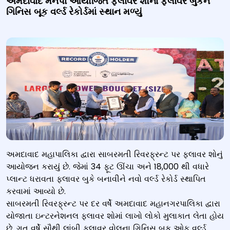
અમદાવાદ મનપા આયોજિત ફ્લાવર શૉના ફ્લાવર બુકેને
ગિનિસ બૂક વર્લ્ડ રેકોર્ડમાં સ્થાન મળ્યું
અમદાવાદ મહાપાલિકા દ્વારા સાબરમતી રિવરફ્રન્ટ પર ફ્લાવર શોનું
આયોજન કરાયું છે. જેમાં 34 ફૂટ ઊંચા અને 18,000 થી વધારે
પ્લાન્ટ ધરાવતા ફ્લાવર બુકે બનાવીને નવો વર્લ્ડ રેકોર્ડ સ્થાપિત
કરવામાં આવ્યો છે.
સાબરમતી રિવરફ્રન્ટ પર દર વર્ષે અમદાવાદ મહાનગરપાલિકા દ્વારા
યોજાતા ઇન્ટરનેશનલ ફ્લાવર શોમાં લાખો લોકો મુલાકાત લેતા હોય
છે. ગત વર્ષે સૌથી લાંબી ફ્લાવર વોલના ગિનિસ બુક ઓફ વર્લ્ડ