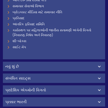
ઓલ ઈન્ડિયા રેડિયો કોડ
સમાચાર સેવાઓ વિભાગ
બ્રોડકાસ્ટ મીડિયા માટે સમાચાર નીતિ
પ્રતિસાદ
આંતરિક ફરિયાદ સમિતિ
કાર્યસ્થળ પર મહિલાઓની જાતીય સતામણી અંગેની વિગતો
(નિવારણ, નિષેધ અને નિવારણ)
શી-બોક્સ
સાઈટ મેપ
નવું શું છે
સંબંધિત સાઇટ્સ
પ્રાદેશિક એકમોની વિગતો
પ્રસાર ભારતી