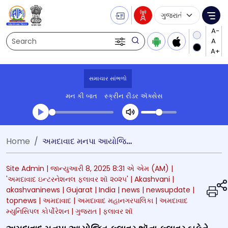
Language Selecti
Me
Search
સમાચાર સાંભળો
મન કી બાત
સ્ક્રીન રીડર ઍક્સેસ
Transcript summary
Home
અમદાવાદ મનપા આયોજિત ફ્લાવર શૉના ફ્લાવર બુકેને ગિનિસ બૂક વર્લ્ડ રેકોર્ડમાં સ્થાન મળ્યું
પ્લે ઓડિયો
Site Admin |
જાન્યુઆરી 8, 2025 8:31 એ એમ (AM)
|
'અમદાવાદ ઇન્ટરનેશનલ ફ્લાવર શૉ ૨૦૨૫'
| Akashvani
|
akashvaninews
| Gujarat
| India
| news
| newsupdate
|
topnews
| અમદાવાદ
| અમદાવાદ મહાનગરપાલિકા
| અમદાવાદ
મ્યુનિસિપલ કોર્પોરેશન
| ગુજરાત
| ફ્લાવર શૉ