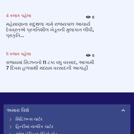
4 કલાક પહેલા
6
મહેસાણાના સદુથલા ગામે રાજ્યપાલ આચાર્ય
દેવવ્રતએ પ્રગતિશીલ ખેડૂતની મુલાકાત લીધી,
પ્રાકૃતિ...
11 કલાક પહેલા
6
રાજ્યમાં સિઝનનો 11 ટકા વધુ વરસાદ, આગામી
7 દિવસ હળવાથી મધ્યમ વરસાદની આગાહી
અમારા વિશે
સિટિઝન્સ ચાર્ટર
હિન્દીમાં નાગરિક ચાર્ટર