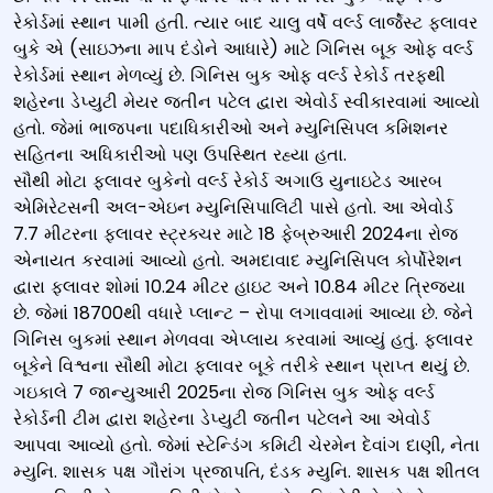
રેકોર્ડમાં સ્થાન પામી હતી. ત્યાર બાદ ચાલુ વર્ષે વર્લ્ડ લાર્જેસ્ટ ફ્લાવર
બુકે એ (સાઇઝના માપ દંડોને આધારે) માટે ગિનિસ બૂક ઓફ વર્લ્ડ
રેકોર્ડમાં સ્થાન મેળવ્યું છે. ગિનિસ બુક ઓફ વર્લ્ડ રેકોર્ડ તરફથી
શહેરના ડેપ્યુટી મેયર જતીન પટેલ દ્વારા એવોર્ડ સ્વીકારવામાં આવ્યો
હતો. જેમાં ભાજપના પદાધિકારીઓ અને મ્યુનિસિપલ કમિશનર
સહિતના અધિકારીઓ પણ ઉપસ્થિત રહ્યા હતા.
સૌથી મોટા ફ્લાવર બુકેનો વર્લ્ડ રેકોર્ડ અગાઉ યુનાઇટેડ આરબ
એમિરેટસની અલ-એઇન મ્યુનિસિપાલિટી પાસે હતો. આ એવોર્ડ
7.7 મીટરના ફ્લાવર સ્ટ્રક્ચર માટે 18 ફેબ્રુઆરી 2024ના રોજ
એનાયત કરવામાં આવ્યો હતો. અમદાવાદ મ્યુનિસિપલ કોર્પોરેશન
દ્વારા ફ્લાવર શોમાં 10.24 મીટર હાઇટ અને 10.84 મીટર ત્રિજ્યા
છે. જેમાં 18700થી વધારે પ્લાન્ટ – રોપા લગાવવામાં આવ્યા છે. જેને
ગિનિસ બુકમાં સ્થાન મેળવવા એપ્લાય કરવામાં આવ્યું હતું. ફ્લાવર
બૂકેને વિશ્વના સૌથી મોટા ફ્લાવર બૂકે તરીકે સ્થાન પ્રાપ્ત થયું છે.
ગઇકાલે 7 જાન્યુઆરી 2025ના રોજ ગિનિસ બુક ઓફ વર્લ્ડ
રેકોર્ડની ટીમ દ્વારા શહેરના ડેપ્યુટી જતીન પટેલને આ એવોર્ડ
આપવા આવ્યો હતો. જેમાં સ્ટેન્ડિંગ કમિટી ચેરમેન દેવાંગ દાણી, નેતા
મ્યુનિ. શાસક પક્ષ ગૌરાંગ પ્રજાપતિ, દંડક મ્યુનિ. શાસક પક્ષ શીતલ