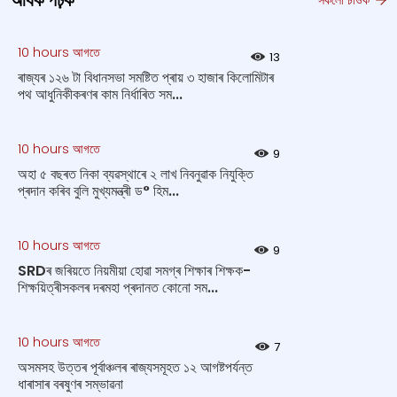
অধিক পঢ়ক
10 hours আগতে
13
ৰাজ্যৰ ১২৬ টা বিধানসভা সমষ্টিত প্ৰায় ৩ হাজাৰ কিলোমিটাৰ
পথ আধুনিকীকৰণৰ কাম নিৰ্ধাৰিত সম...
10 hours আগতে
9
অহা ৫ বছৰত নিকা ব্যৱস্থাৰে ২ লাখ নিবনুৱাক নিযুক্তি
প্ৰদান কৰিব বুলি মুখ্যমন্ত্ৰী ড° হিম...
10 hours আগতে
9
SRDৰ জৰিয়তে নিয়মীয়া হোৱা সমগ্ৰ শিক্ষাৰ শিক্ষক-
শিক্ষয়িত্ৰীসকলৰ দৰমহা প্ৰদানত কোনো সম...
10 hours আগতে
7
অসমসহ উত্তৰ পূৰ্বাঞ্চলৰ ৰাজ্যসমূহত ১২ আগষ্টপর্যন্ত
ধাৰাসাৰ বৰষুণৰ সম্ভাৱনা