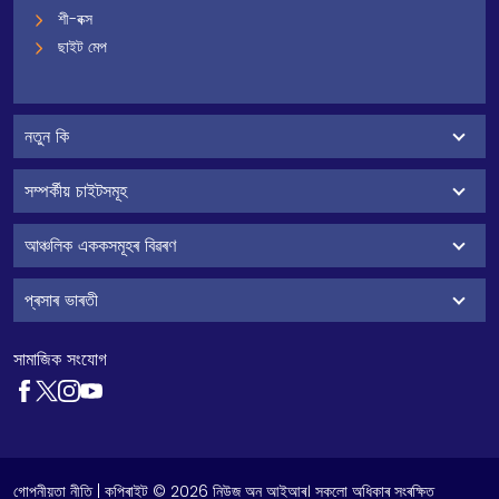
শী-বক্স
ছাইট মেপ
নতুন কি
সম্পৰ্কীয় চাইটসমূহ
আঞ্চলিক এককসমূহৰ বিৱৰণ
প্ৰসাৰ ভাৰতী
সামাজিক সংযোগ
গোপনীয়তা নীতি
| কপিৰাইট © 2026 নিউজ অন আইআৰ। সকলো অধিকাৰ সংৰক্ষিত