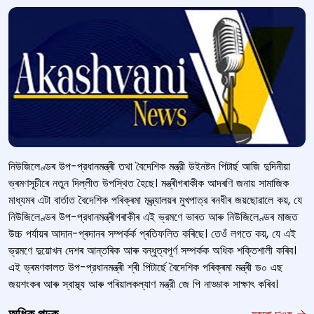
নিউজিলেণ্ডৰ উপ-প্রধানমন্ত্ৰী তথা বৈদেশিক মন্ত্রী উইনষ্টন পিটাৰ্ছ আজি দুদিনীয়া
ভ্ৰমণসূচীৰে নতুন দিল্লীত উপস্থিত হৈছে। মন্ত্ৰীগৰাকীক আদৰণি জনায় সামাজিক
মাধ্যমৰ এটা বাৰ্তাত বৈদেশিক পৰিক্ৰমা মন্ত্ৰ্যালয়ৰ মুখপাত্র ৰনধীৰ জয়ছোৱালে কয়, যে
নিউজিলেণ্ডৰ উপ-প্রধানমন্ত্ৰীগৰাকীৰ এই ভ্রমণে ভাৰত আৰু নিউজিলেণ্ডৰ মাজত
উচ্চ পৰ্যায়ৰ আদান-প্ৰদানৰ সম্পৰ্কৰ্ক প্ৰতিফলিত কৰিছে। তেওঁ লগতে কয়, যে এই
ভ্রমণে দুয়োখন দেশৰ আন্তৰিক আৰু বন্ধুত্বপূর্ণ সম্পৰ্কক অধিক শক্তিশালী কৰিব।
এই ভ্ৰমণকালত উপ-প্রধানমন্ত্ৰী শ্ৰী পিটাৰ্ছে বৈদেশিক পৰিক্ৰমা মন্ত্ৰী ড০ এছ
জয়শংকৰ আৰু স্বাস্থ্য আৰু পৰিয়ালকল্যাণ মন্ত্রী জে পি নাড্ডাক সাক্ষাৎ কৰিব।
সকলো চাওক