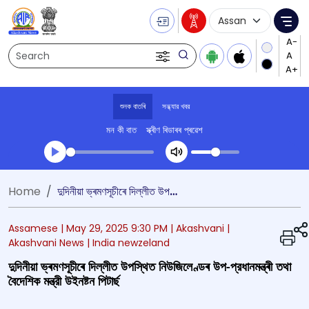
Language Selecti
Me
Search
শুনক বাতৰি
সন্ধ্যার খবর
মন কী বাত
স্ক্ৰীণ ৰিডাৰৰ প্ৰৱেশ
Transcript summary
Home
দুদিনীয়া ভ্ৰমণসূচীৰে দিল্লীত উপস্থিত নিউজিলেণ্ডৰ উপ-প্রধানমন্ত্ৰী তথা বৈদেশিক মন্ত্রী উইনষ্টন পিটাৰ্ছ
খেলা অডিঅ' সন্ধ্যার খবর
Assamese |
May 29, 2025 9:30 PM
| Akashvani
|
Akashvani News
| India newzeland
দুদিনীয়া ভ্ৰমণসূচীৰে দিল্লীত উপস্থিত নিউজিলেণ্ডৰ উপ-প্রধানমন্ত্ৰী তথা
বৈদেশিক মন্ত্রী উইনষ্টন পিটাৰ্ছ