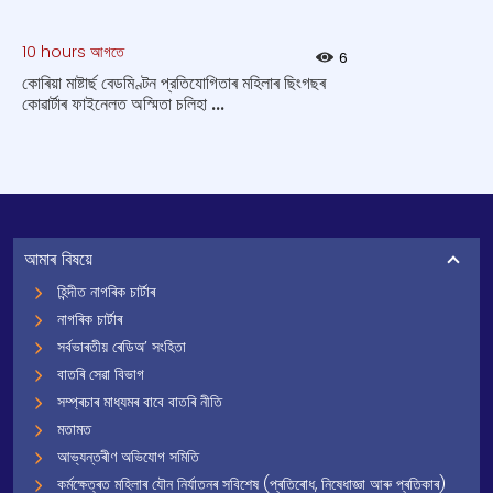
10 hours আগতে
6
কোৰিয়া মাষ্টাৰ্ছ বেডমিণ্টন প্রতিযোগিতাৰ মহিলাৰ ছিংগছৰ
কোৱাৰ্টাৰ ফাইনেলত অস্মিতা চলিহা ...
আমাৰ বিষয়ে
হিন্দীত নাগৰিক চাৰ্টাৰ
নাগৰিক চাৰ্টাৰ
সৰ্বভাৰতীয় ৰেডিঅ’ সংহিতা
বাতৰি সেৱা বিভাগ
সম্প্ৰচাৰ মাধ্যমৰ বাবে বাতৰি নীতি
মতামত
আভ্যন্তৰীণ অভিযোগ সমিতি
কৰ্মক্ষেত্ৰত মহিলাৰ যৌন নিৰ্যাতনৰ সবিশেষ (প্ৰতিৰোধ, নিষেধাজ্ঞা আৰু প্ৰতিকাৰ)