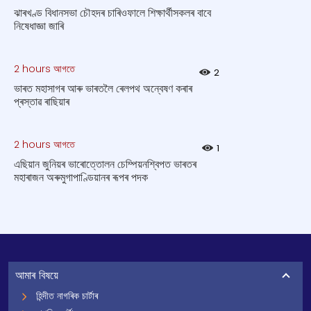
ঝাৰখণ্ড বিধানসভা চৌহদৰ চাৰিওফালে শিক্ষার্থীসকলৰ বাবে
নিষেধাজ্ঞা জাৰি
2 hours আগতে
2
ভাৰত মহাসাগৰ আৰু ভাৰতলৈ ৰেলপথ অন্বেষণ কৰাৰ
প্ৰস্তাৱ ৰাছিয়াৰ
2 hours আগতে
1
এছিয়ান জুনিয়ৰ ভাৰোত্তোলন চেম্পিয়নশ্বিপত ভাৰতৰ
মহাৰাজন অৰুমুগাপাণ্ডিয়ানৰ ৰূপৰ পদক
আমাৰ বিষয়ে
হিন্দীত নাগৰিক চাৰ্টাৰ