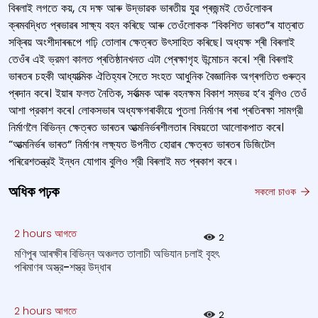
বিৰলাই লগতে কয়, যে দক্ষ আৰু উদ্ভাৱক ভাৰতীয় যুৱ প্ৰজন্মই তেওঁলোকৰ
ক্ৰমবদ্ধিত প্ৰভাৱৰ সাক্ষ্য বহন কৰিছে আৰু তেওঁলোকক “বিকশিত ভাৰত”ৰ যাত্ৰাত
সক্ৰিয় অংশীদাৰৰূপে গঢ়ি তোলাৰ ক্ষেত্ৰত উৎসাহিত কৰিছে। অধ্যক্ষ শ্ৰী বিৰলাই
তেওঁৰ এই ভ্রমণ কালত প্ৰতিষ্ঠানখনত এটা প্ৰেক্ষাগৃহ উন্মোচন কৰে। শ্ৰী বিৰলাই
ভাৰতৰ চহকী আধ্যাত্মিক ঐতিহ্যৰ সৈতে সংহত আধুনিক বৈজ্ঞানিক অগ্ৰগতিত গুৰুত্ব
প্ৰদান কৰে। ইয়াৰ ফলত নৈতিক, সৰ্বাত্মক আৰু বহনক্ষম বিকাশ সম্ভৱ হ’ব বুলিও তেওঁ
আশা প্রকাশ কৰে। লোকসভাৰ অধ্যক্ষগৰাকীয়ে পুতলা নিৰ্মাণৰ পৰা প্ৰতিৰক্ষা সামগ্রী
নির্মাণলৈ বিভিন্ন ক্ষেত্ৰত ভাৰতৰ আত্মনিৰ্ভৰশীলতাৰ বিষয়তো আলোকপাত কৰে।
“আত্মনিৰ্ভৰ ভাৰত” নিৰ্মাণৰ লক্ষ্যত উপনীত হোৱাৰ ক্ষেত্ৰত ভাৰতৰ ডিজিটেল
পৰিৱেশতন্ত্রই ইন্ধন যোগাব বুলিও শ্রী বিৰলাই মত প্ৰকাশ কৰে ৷
অধিক পঢ়ক
সকলো চাওক
2 hours আগতে
2
মণিপুৰ আৰক্ষীৰ বিভিন্ন অঞ্চলত তালাচী অভিযান চলাই বৃহৎ
পৰিমাণৰ অস্ত্র-শস্ত্র উদ্ধাৰ
2 hours আগতে
2