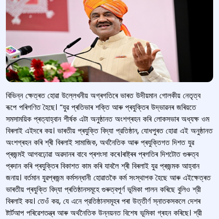
বিভিন্ন ক্ষেত্ৰত হোৱা উল্লেখনীয় অগ্ৰগতিৰে ভাৰত উদীয়মান গোলকীয় নেতৃত্ব
ৰূপে পৰিগণিত হৈছে। “যুৱ প্ৰতিভাৰ শক্তি আৰু প্ৰযুক্তিৰ উদ্ভাৱনৰ জৰিয়তে
সমসাময়িক প্ৰত্যাহ্বান শীৰ্ষক এটা অনুষ্ঠানত অংশগ্ৰহন কৰি লোকসভাৰ অধ্যক্ষ ওম
বিৰলাই এইদৰে কয়। ভাৰতীয় প্ৰযুক্তি বিদ্যা প্রতিষ্ঠান, যোধপুৰত হোৱা এই অনুষ্ঠানত
অংশগ্ৰহন কৰি শ্ৰী বিৰলাই সামাজিক, অর্থনৈতিক আৰু প্ৰযুক্তিগত দিশত যুৱ
প্ৰজন্মই আগবঢ়োৱা অৱদানৰ বাবে প্ৰশংসা কৰে।ৰাষ্ট্ৰৰ প্ৰগতিৰ দিশটোত গুৰুত্ব
প্ৰদান কৰি প্ৰযুক্তিৰ বিকাশত কাম কৰি যাবলৈ শ্ৰী বিৰলাই যুৱ প্ৰজন্মক আহ্বান
জনায়। বৰ্তমান যুৱপ্ৰজন্ম কৰ্মসন্ধানী হোৱাতকৈ কৰ্ম সংস্থাপক হৈছে আৰু এইক্ষেত্ৰত
ভাৰতীয় প্ৰযুক্তি বিদ্যা প্ৰতিষ্ঠানসমূহে গুৰুত্বপূৰ্ণ ভূমিকা পালন কৰিছে বুলিও শ্রী
বিৰলাই কয়। তেওঁ কয়, যে এনে প্রতিষ্ঠানসমূহৰ পৰা উত্তীর্ণ স্নাতকসকলে দেশৰ
ষ্টাৰ্টআপ পৰিৱেশতন্ত্ৰ আৰু অৰ্থনৈতিক উন্নয়নত বিশেষ ভূমিকা গ্ৰহন কৰিছে। শ্রী