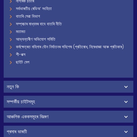
নাগৰিক চাৰ্টাৰ
সৰ্বভাৰতীয় ৰেডিঅ’ সংহিতা
বাতৰি সেৱা বিভাগ
সম্প্ৰচাৰ মাধ্যমৰ বাবে বাতৰি নীতি
মতামত
আভ্যন্তৰীণ অভিযোগ সমিতি
কৰ্মক্ষেত্ৰত মহিলাৰ যৌন নিৰ্যাতনৰ সবিশেষ (প্ৰতিৰোধ, নিষেধাজ্ঞা আৰু প্ৰতিকাৰ)
শী-বক্স
ছাইট মেপ
নতুন কি
সম্পৰ্কীয় চাইটসমূহ
আঞ্চলিক এককসমূহৰ বিৱৰণ
প্ৰসাৰ ভাৰতী