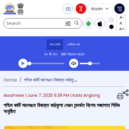
Language Selecti
Me
Search
শুনক বাতৰি
দুপৰীয়াৰ খবৰ
মন কী বাত
স্ক্ৰীণ ৰিডাৰৰ প্ৰৱেশ
Transcript summary
Home
পশ্চিম কাৰ্বি আংলঙত বিষাক্ত কাঠফুলা সেৱন সন্দৰ্ভত বিশেষ সজাগতা শিবিৰ অনুষ্ঠিত
খেলা অডিঅ' দুপৰীয়াৰ খবৰ
Assamese |
June 7, 2025 6:38 PM
| Karbi Anglong
পশ্চিম কাৰ্বি আংলঙত বিষাক্ত কাঠফুলা সেৱন সন্দৰ্ভত বিশেষ সজাগতা শিবিৰ
অনুষ্ঠিত