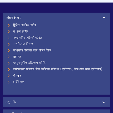
আমাৰ বিষয়ে
হিন্দীত নাগৰিক চাৰ্টাৰ
নাগৰিক চাৰ্টাৰ
সৰ্বভাৰতীয় ৰেডিঅ’ সংহিতা
বাতৰি সেৱা বিভাগ
সম্প্ৰচাৰ মাধ্যমৰ বাবে বাতৰি নীতি
মতামত
আভ্যন্তৰীণ অভিযোগ সমিতি
কৰ্মক্ষেত্ৰত মহিলাৰ যৌন নিৰ্যাতনৰ সবিশেষ (প্ৰতিৰোধ, নিষেধাজ্ঞা আৰু প্ৰতিকাৰ)
শী-বক্স
ছাইট মেপ
নতুন কি