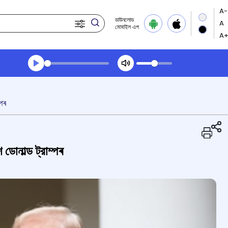
ডাউনলোড
মোবাইল এপ
Transcript summary
খেলা অডিঅ' দপুুরের খবর
্পৰ
ডোনাল্ড ট্রাম্পৰ