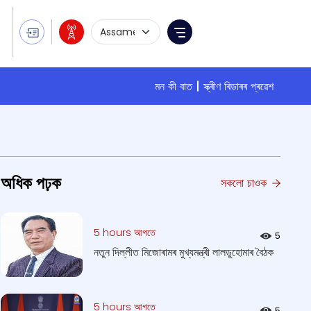
Language Selection
Menu
মন কী বাত
স্ক্ৰীণ ৰিডাৰৰ প্ৰৱেশ
অধিক পঢ়ক
সকলো চাওক
5 hours আগতে
5
নতুন দিল্লীত মিজোৰামৰ মুখ্যমন্ত্ৰী লালডুহোমাৰ বৈঠক
5 hours আগতে
5