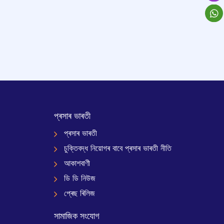
প্ৰসাৰ ভাৰতী
প্ৰসাৰ ভাৰতী
চুক্তিবদ্ধ নিয়োগৰ বাবে প্ৰসাৰ ভাৰতী নীতি
আকাশবাণী
ডি ডি নিউজ
প্ৰেছ ৰিলিজ
সামাজিক সংযোগ