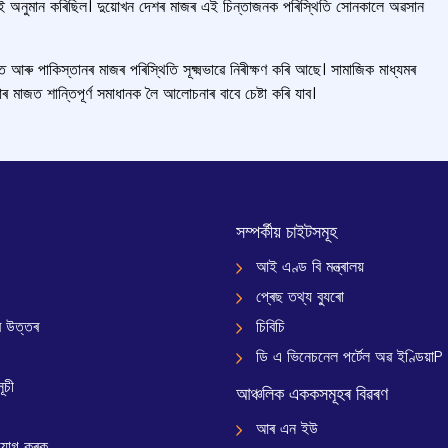
ূৰ্বেই অনুমান কৰিছিল। দুয়োখন দেশৰ মাজৰ এই চিন্তাজনক পৰিস্থিতি সোনকালে অৱসান
াৰত আৰু পাকিস্তানৰ মাজৰ পৰিস্থিতি সূক্ষ্মভাৱে নিৰীক্ষণ কৰি আছে। সামাজিক মাধ্যমৰ
েতাৰ মাজত শান্তিপূর্ণ সমাধানক লৈ আলোচনাৰ বাবে চেষ্টা কৰি যাব।
সম্পৰ্কীয় চাইটসমূহ
আই এণ্ড বি মন্ত্ৰালয়
প্ৰেছ তথ্য ব্যুৰো
 উত্তৰ
চিবিচি
ডি এ ভিনেচনেল পৰ্টেল অৱ ইণ্ডিয়াP
ূচী
আঞ্চলিক এককসমূহৰ বিৱৰণ
আৰ এন ইউ
যোগ কৰক