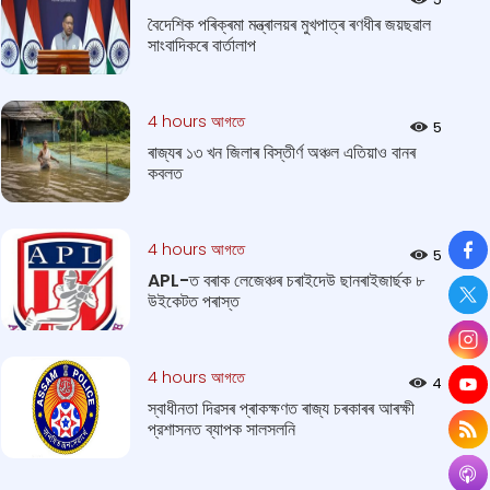
বৈদেশিক পৰিক্ৰমা মন্ত্ৰালয়ৰ মুখপাত্ৰ ৰণধীৰ জয়ছৱাল
সাংবাদিকৰে বাৰ্তালাপ
4 hours আগতে
5
ৰাজ্যৰ ১৩ খন জিলাৰ বিস্তীর্ণ অঞ্চল এতিয়াও বানৰ
কবলত
So
4 hours আগতে
5
APL-ত বৰাক লেজেঞ্চৰ চৰাইদেউ ছানৰাইজাৰ্ছক ৮
উইকেটত পৰাস্ত
4 hours আগতে
4
স্বাধীনতা দিৱসৰ প্ৰাকক্ষণত ৰাজ্য চৰকাৰৰ আৰক্ষী
প্রশাসনত ব্যাপক সালসলনি