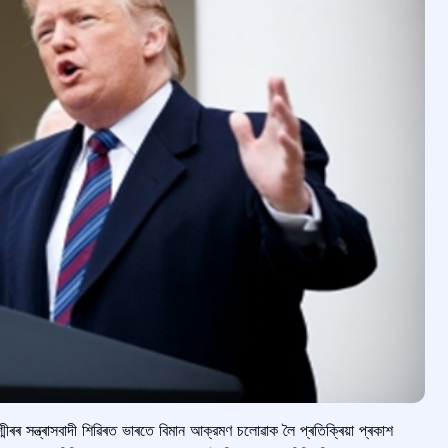
শ্মীৰৰ সন্ত্ৰাসবাদী শিৱিৰত ভাৰতে বিমান আক্রমণ চলোৱাক লৈ প্ৰতিক্ৰিয়া প্ৰকাশ