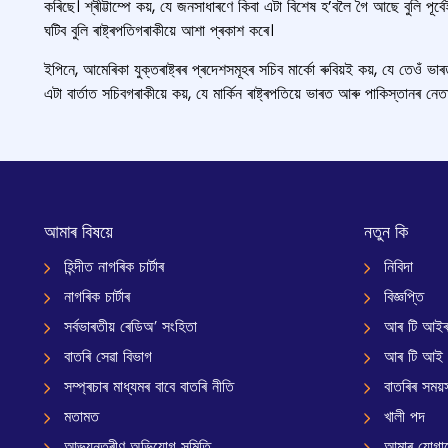
কৰিছে। শ্ৰীট্টাম্পে কয়, যে জনসাধাৰণে কিবা এটা বিশেষ হ’বলৈ গৈ আছে বুলি প
ঘটিব বুলি ৰাষ্ট্ৰপতিগৰাকীয়ে আশা প্ৰকাশ কৰে।
ইপিনে, আমেৰিকা যুক্তৰাষ্ট্ৰৰ প্ৰদেশসমূহৰ সচিব মার্কো ৰুবিয়ই কয়, যে তেওঁ ভ
এটা বাৰ্তাত সচিবগৰাকীয়ে কয়, যে মার্কিন ৰাষ্ট্ৰপতিয়ে ভাৰত আৰু পাকিস্তানৰ ন
আমাৰ বিষয়ে
নতুন কি
হিন্দীত নাগৰিক চাৰ্টাৰ
নিবিদা
নাগৰিক চাৰ্টাৰ
বিজ্ঞপ্তি
সৰ্বভাৰতীয় ৰেডিঅ’ সংহিতা
আৰ টি আইৰ
বাতৰি সেৱা বিভাগ
আৰ টি আই
সম্প্ৰচাৰ মাধ্যমৰ বাবে বাতৰি নীতি
বাতৰিৰ সময়স
মতামত
খালী পদ
আভ্যন্তৰীণ অভিযোগ সমিতি
আমাৰ যোগা