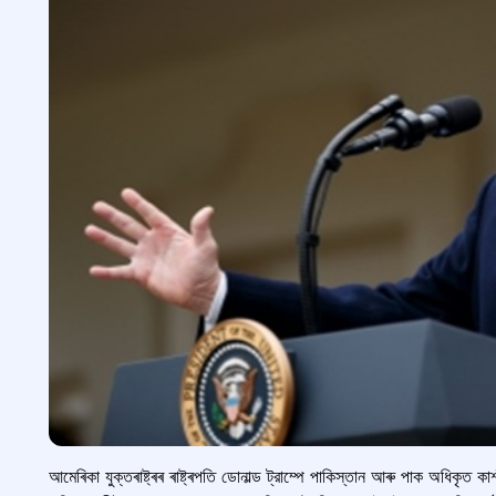
আমেৰিকা যুক্তৰাষ্ট্ৰৰ ৰাষ্ট্ৰপতি ডোনাল্ড ট্রাম্পে পাকিস্তান আৰু পাক অধিকৃত কা