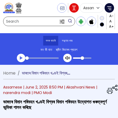
Language Selecti
Me
Search
শুনক বাতৰি
সন্ধ্যার খবর
মন কী বাত
স্ক্ৰীণ ৰিডাৰৰ প্ৰৱেশ
Transcript summary
Home
ভাৰতৰ বিমান পৰিবহন খণ্ডই বিশ্বৰ বিমান পৰিবহন উদ্যোগত গুৰুত্বপূৰ্ণ ভূমিকা পালন কৰিছে
খেলা অডিঅ' সন্ধ্যার খবর
Assamese |
June 2, 2025 8:50 PM
| Akashvani News
|
narendra modi
| PMO Modi
ভাৰতৰ বিমান পৰিবহন খণ্ডই বিশ্বৰ বিমান পৰিবহন উদ্যোগত গুৰুত্বপূৰ্ণ
ভূমিকা পালন কৰিছে