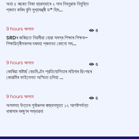
অহা ৫ বছৰত নিকা ব্যৱস্থাৰে ২ লাখ নিবনুৱাক নিযুক্তি
প্ৰদান কৰিব বুলি মুখ্যমন্ত্ৰী ড° হিম...
9 hours আগতে
8
SRDৰ জৰিয়তে নিয়মীয়া হোৱা সমগ্ৰ শিক্ষাৰ শিক্ষক-
শিক্ষয়িত্ৰীসকলৰ দৰমহা প্ৰদানত কোনো সম...
9 hours আগতে
6
কোৰিয়া মাষ্টাৰ্ছ বেডমিণ্টন প্রতিযোগিতাৰ মহিলাৰ ছিংগছৰ
কোৱাৰ্টাৰ ফাইনেলত অস্মিতা চলিহা ...
9 hours আগতে
6
অসমসহ উত্তৰ পূৰ্বাঞ্চলৰ ৰাজ্যসমূহত ১২ আগষ্টপর্যন্ত
ধাৰাসাৰ বৰষুণৰ সম্ভাৱনা