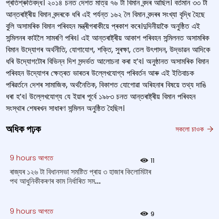
প্ৰতিশ্ৰুতিবদ্ধ। ২০১৪ চনত দেশত মাত্র ৭৬ টা বিমান বন্দৰ আছিল। বৰ্তমান ৩৩ টা
আন্তৰাষ্ট্ৰীয় বিমান বন্দৰকে ধৰি এই পৰ্যন্ত ১৬২ লৈ বিমান বন্দৰৰ সংখ্যা বৃদ্ধি হৈছে
বুলি অসামৰিক বিমান পৰিবহন মন্ত্ৰীগৰাকীয়ে প্ৰকাশ কৰে।দুদিনীয়াকৈ অনুষ্ঠিত এই
সন্মিলনৰ কাইলৈ সামৰণি পৰিব। এই আন্তৰাষ্ট্ৰীয় আকাশ পৰিবহন সন্মিলনত অসামৰিক
বিমান উদ্যোগৰ অৰ্থনীতি, যোগাযোগ, শক্তি, সুৰক্ষা, তেল উৎপাদন, উদ্ভাৱন আদিকে
ধৰি উদ্যোগটোৰ বিভিন্ন দিশ সন্দৰ্ভত আলোচনা কৰা হ’ব। অনুষ্ঠানত অসামৰিক বিমান
পৰিবহন উদ্যোগৰ ক্ষেত্ৰত ভাৰতৰ উল্লেখযোগ্য পৰিবৰ্তন আৰু এই ইতিবাচক
পৰিৱৰ্তনে দেশৰ সামাজিক, অর্থনৈতিক, বিকাশত যোগোৱা অৰিহনাৰ বিষয়ে তথ্য দাঙি
ধৰা হ’ব। উল্লেখযোগ্য যে ইয়াৰ পূৰ্বে ১৯৮৩ চনত আন্তৰাষ্ট্ৰীয় বিমান পৰিবহন
সংস্থাৰ শেষৰখন সাধাৰণ সন্মিলন অনুষ্ঠিত হৈছিল।
অধিক পঢ়ক
সকলো চাওক
9 hours আগতে
11
ৰাজ্যৰ ১২৬ টা বিধানসভা সমষ্টিত প্ৰায় ৩ হাজাৰ কিলোমিটাৰ
পথ আধুনিকীকৰণৰ কাম নিৰ্ধাৰিত সম...
9 hours আগতে
9