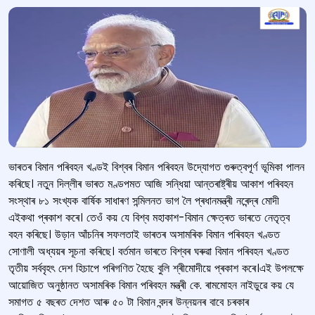
ভাৰতৰ বিমান পৰিবহন খণ্ডই বিশ্বৰ বিমান পৰিবহন উদ্যোগত গুৰুত্বপূৰ্ণ ভূমিকা পালন
কৰিছে। নতুন দিল্লীৰ ভাৰত মণ্ডপমত আজি সন্ধিয়া আন্তৰাষ্ট্ৰীয় আকাশ পৰিবহন
সংস্থাৰ ৮১ সংখ্যক বাৰ্ষিক সাধাৰণ সন্মিলনত ভাগ লৈ প্ৰধানমন্ত্ৰী নৰেন্দ্ৰ মোদী
এইকথা প্ৰকাশ কৰে। তেওঁ কয় যে বিশ্ব মহাকাশ-বিমান ক্ষেত্ৰত ভাৰতে নেতৃত্ব
বহন কৰিছে। উড়ান আঁচনিৰ সফলতাই ভাৰতৰ অসামৰিক বিমান পৰিবহন খণ্ডত
সোণালী অধ্যয়ৰ সূচনা কৰিছে। বৰ্তমান ভাৰতে বিশ্বৰ ঘৰুৱা বিমান পৰিবহন খণ্ডত
তৃতীয় সৰ্ববৃহৎ দেশ হিচাপে পৰিগণিত হৈছে বুলি শ্ৰীমোদীয়ে প্ৰকাশ কৰে।এই উপলক্ষে
আয়োজিত অনুষ্ঠানত অসামৰিক বিমান পৰিবহন মন্ত্ৰী কে. ৰামমোহন নাইডুৱে কয় যে
সমাগত ৫ বছৰত দেশত আৰু ৫০ টা বিমান বন্দৰ উন্নয়নৰ বাবে চৰকাৰ