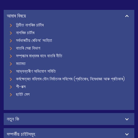
আমাৰ বিষয়ে
হিন্দীত নাগৰিক চাৰ্টাৰ
নাগৰিক চাৰ্টাৰ
সৰ্বভাৰতীয় ৰেডিঅ’ সংহিতা
বাতৰি সেৱা বিভাগ
সম্প্ৰচাৰ মাধ্যমৰ বাবে বাতৰি নীতি
মতামত
আভ্যন্তৰীণ অভিযোগ সমিতি
কৰ্মক্ষেত্ৰত মহিলাৰ যৌন নিৰ্যাতনৰ সবিশেষ (প্ৰতিৰোধ, নিষেধাজ্ঞা আৰু প্ৰতিকাৰ)
শী-বক্স
ছাইট মেপ
নতুন কি
সম্পৰ্কীয় চাইটসমূহ