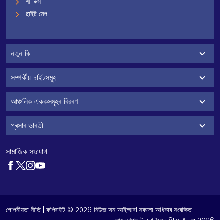
শী-বক্স
ছাইট মেপ
নতুন কি
সম্পৰ্কীয় চাইটসমূহ
আঞ্চলিক এককসমূহৰ বিৱৰণ
প্ৰসাৰ ভাৰতী
সামাজিক সংযোগ
গোপনীয়তা নীতি
| কপিৰাইট © 2026 নিউজ অন আইআৰ। সকলো অধিকাৰ সংৰক্ষিত