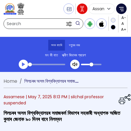
Language Selecti
Me
Search
শুনক বাতৰি
দপুুরের খবর
মন কী বাত
স্ক্ৰীণ ৰিডাৰৰ প্ৰৱেশ
Transcript summary
Home
শিলচৰৰ অসম বিশ্ববিদ্যালয়ৰ সমাজকর্ম বিভাগৰ সহকাৰী অধ্যাপক অজিত কুমাৰ জেনাক ৯০ দিনৰ বাবে নিলম্বন
খেলা অডিঅ' দপুুরের খবর
Assamese |
May 7, 2025 8:13 PM
| silchal professor
suspended
শিলচৰৰ অসম বিশ্ববিদ্যালয়ৰ সমাজকর্ম বিভাগৰ সহকাৰী অধ্যাপক অজিত
কুমাৰ জেনাক ৯০ দিনৰ বাবে নিলম্বন