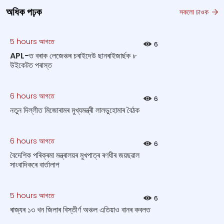
অধিক পঢ়ক
সকলো চাওক
5 hours আগতে
6
APL-ত বৰাক লেজেঞ্চৰ চৰাইদেউ ছানৰাইজাৰ্ছক ৮
উইকেটত পৰাস্ত
6 hours আগতে
6
নতুন দিল্লীত মিজোৰামৰ মুখ্যমন্ত্ৰী লালডুহোমাৰ বৈঠক
6 hours আগতে
6
বৈদেশিক পৰিক্ৰমা মন্ত্ৰালয়ৰ মুখপাত্ৰ ৰণধীৰ জয়ছৱাল
সাংবাদিকৰে বাৰ্তালাপ
5 hours আগতে
6
ৰাজ্যৰ ১৩ খন জিলাৰ বিস্তীর্ণ অঞ্চল এতিয়াও বানৰ কবলত