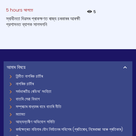
5 hours আগতে
5
স্বাধীনতা দিৱসৰ প্ৰাকক্ষণত ৰাজ্য চৰকাৰৰ আৰক্ষী
প্রশাসনত ব্যাপক সালসলনি
আমাৰ বিষয়ে
হিন্দীত নাগৰিক চাৰ্টাৰ
নাগৰিক চাৰ্টাৰ
সৰ্বভাৰতীয় ৰেডিঅ’ সংহিতা
বাতৰি সেৱা বিভাগ
সম্প্ৰচাৰ মাধ্যমৰ বাবে বাতৰি নীতি
মতামত
আভ্যন্তৰীণ অভিযোগ সমিতি
কৰ্মক্ষেত্ৰত মহিলাৰ যৌন নিৰ্যাতনৰ সবিশেষ (প্ৰতিৰোধ, নিষেধাজ্ঞা আৰু প্ৰতিকাৰ)