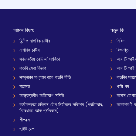
আমাৰ বিষয়ে
নতুন কি
হিন্দীত নাগৰিক চাৰ্টাৰ
নিবিদা
নাগৰিক চাৰ্টাৰ
বিজ্ঞপ্তি
সৰ্বভাৰতীয় ৰেডিঅ’ সংহিতা
আৰ টি আইৰ
বাতৰি সেৱা বিভাগ
আৰ টি আই
সম্প্ৰচাৰ মাধ্যমৰ বাবে বাতৰি নীতি
বাতৰিৰ সময়স
মতামত
খালী পদ
আভ্যন্তৰীণ অভিযোগ সমিতি
আমাৰ যোগা
কৰ্মক্ষেত্ৰত মহিলাৰ যৌন নিৰ্যাতনৰ সবিশেষ (প্ৰতিৰোধ,
আকাশবাণী বাৰ
নিষেধাজ্ঞা আৰু প্ৰতিকাৰ)
শী-বক্স
ছাইট মেপ