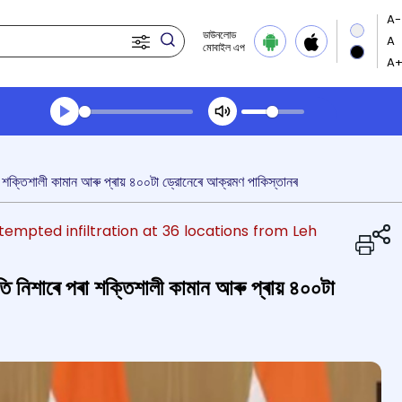
ডাউনলোড
মোবাইল এপ
Transcript summary
খেলা অডিঅ' সন্ধ্যার খবর
পৰা শক্তিশালী কামান আৰু প্ৰায় ৪০০টা ড্রোনেৰে আক্রমণ পাকিস্তানৰ
tempted infiltration at 36 locations from Leh
ুৱতি নিশাৰে পৰা শক্তিশালী কামান আৰু প্ৰায় ৪০০টা