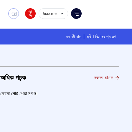
Language Selection
Menu
মন কী বাত
স্ক্ৰীণ ৰিডাৰৰ প্ৰৱেশ
অধিক পঢ়ক
সকলো চাওক
কোনো পোষ্ট পোৱা নগ'ল।