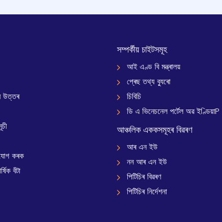
সম্পৰ্কীয় চাইটসমূহ
আই এণ্ড বি মন্ত্ৰালয়
প্ৰেছ তথ্য ব্যুৰো
 উত্তৰ
চিবিচি
ডি এ ভিনেচনেল পৰ্টেল অৱ ইণ্ডিয়াP
ূচী
আঞ্চলিক এককসমূহৰ বিৱৰণ
আৰ এন ইউ
যোগ কৰক
নন আৰ এন ইউ
্ষিক বঁটা
পিটিচিৰ বিৱৰণ
পিটিচিৰ নিৰ্দেশনা