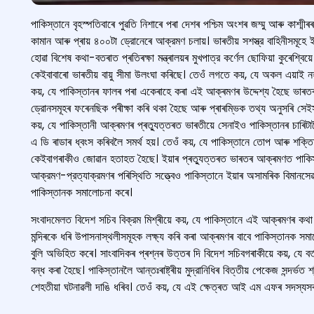
পাকিস্তানে বৃহস্পতিবাৰে পুৱতি নিশাৰে পৰা দেশৰ পশ্চিম অংশৰ জম্মু আৰু কাশ্মীৰ
কামান আৰু প্ৰায় ৪০০টা ড্রোনেৰে আক্রমণ চলায়। ভাৰতীয় সশস্ত্র বাহিনীসমূহে 
হোৱা বিশেষ কথা-বতৰাত প্ৰতিৰক্ষা মন্ত্ৰালয়ৰ মুখপাত্র কর্ণেল ছোফিয়া কুৰেশ্বি
কেইবাবাৰো ভাৰতীয় বায়ু সীমা উলংঘা কৰিছে। তেওঁ লগতে কয়, যে অকল এয়াই নহয়
কয়, যে পাকিস্তানৰ ফালৰ পৰা একেৰাহে কৰা এই আক্ৰমণৰ উদ্দেশ্য হৈছে ভাৰতৰ ব
ড্রোনসমূহৰ ফৰেনছিক পৰীক্ষা কৰি থকা হৈছে আৰু প্ৰাৰম্ভিক তথ্য অনুসৰি সেইসম
কয়, যে পাকিস্তানী আক্ৰমণৰ প্ৰত্যুত্তৰত ভাৰতীয়ে সেনাইও পাকিস্তানৰ চাৰিটা
এ ডি ৰাডাৰ ধ্বংস কৰিবলৈ সমৰ্থ হয়। তেওঁ কয়, যে পাকিস্তানে তোপ আৰু শক্তিশা
কেইবাগৰাকীও জোৱান হতাহত হৈছে। ইয়াৰ প্ৰত্যুত্তৰত ভাৰতৰ আক্ৰমণত পাকিস্ত
আক্রমণ-প্রত্যাক্রমণৰ পৰিস্থিতি সত্ত্বেও পাকিস্তানে ইয়াৰ অসামৰিক বিমানসে
পাকিস্তানক সমালোচনা কৰে।
সংবাদমেলত বিদেশ সচিব বিক্রম মিশ্ৰীয়ে কয়, যে পাকিস্তানে এই আক্ৰমণৰ কথা 
মন্দিৰকে ধৰি উপাসনাস্থলীসমূহক লক্ষ্য কৰি কৰা আক্ৰমণৰ বাবে পাকিস্তানক সমাল
বুলি অভিহিত কৰে। সাংবাদিকৰ প্ৰশ্নৰ উত্তৰ দি বিদেশ সচিবগৰাকীয়ে কয়, যে বর্ত
বন্ধ কৰা হৈছে। পাকিস্তানলৈ আন্তঃৰাষ্ট্ৰীয় মুদ্রানিধিৰ বিত্তীয় পেকেজ সন্দৰ্ভত শ
শেহতীয়া ঘটনাৱলী দাঙি ধৰিব। তেওঁ কয়, যে এই ক্ষেত্ৰত আই এম এফৰ সদস্যসকল