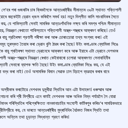
ৰ লে’হৰ পৰা গুজৰাটৰ চাৰ ক্ৰিকলৈকে আন্তঃৰাষ্ট্ৰীয় সীমান্তৰ ৩৬টা স্থানত শক্তিশালী
ইয়াৰে বহুকেইটা ড্রোন ধ্বংস কৰিবলৈ সমৰ্থ হয়। নতুন দিল্লীত কালি সাংবাদিকৰ সৈতে
য়ে কয়, যে পাকিস্তানী সেনাই সামৰিক আন্তঃগাঁথনিক লক্ষ্য কৰি সমগ্ৰ পশ্চিম সীমান্তত
, নিয়ন্ত্রণ ৰেখাতো পাকিস্তানে শক্তিশালী অস্ত্ৰ-শস্ত্ৰৰে আক্ৰমণ কৰিছে। তেওঁ
ায়ু প্রতিৰক্ষা প্রণালী পৰীক্ষা কৰা আৰু চোৰাংচোৱা তথ্য সংগ্ৰহ কৰা। এই
ূহ তুৰস্কত তৈয়াৰ কৰা ড্রোন বুলি ঠাৱৰ কৰা হৈছে। উইং কমাণ্ডাৰ ব্যোমিকা সিঙে
কৈ বায়ু প্ৰতিৰক্ষা স্থানত ড্রোনেৰে আক্ৰমণ কৰে আৰু ইয়াৰে এটা ড্রোনে দেশখনৰ
লী অস্ত্র-শস্ত্রৰে নিয়ন্ত্রণ ৰেখাত কেইবাবাৰো চলোৱা আক্ৰমণত সেনাবাহিনীৰ
ানী সেনাৰো ব্যাপক ক্ষতি হৈছে। উইং কমাণ্ডাৰ ব্যোমিকা সিঙে কয়, যে এই
ৱা বন্ধ কৰা নাই। তেওঁ অসামৰিক বিমান সেৱাক ঢাল হিচাপে ব্যৱহাৰ কৰাৰ বাবে
অস্বীকাৰ কৰাটোৱে দেশখনৰ দুমুখীয়া স্থিতিৰ আন এটা উদাহৰণ। গুৰুদ্ৱাৰ আৰু
োচনা কৰি শ্ৰী মিশ্ৰীয়ে এনে কাৰ্যই দেশখনক আৰু অধিক নিম্ন পর্যায়লৈ লৈ যোৱা
মানৰ পৰিস্থিতিৰ পৰিপ্ৰেক্ষিতত নানকানাচাহিব সংযোগী কাৰ্টাৰপুৰ কৰিড’ৰ সাময়িকভাৱে
্রীমিশ্রীয়ে কয়, যে ভাৰতে আন্তঃৰাষ্ট্ৰীয় মুদ্ৰানিধিৰ বৈঠকত নিজৰ স্থিতি তথা
ে অন্তিম তথা চূড়ান্ত সিদ্ধান্ত গ্রহণ কৰিব।