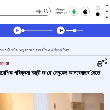
ডাউনলোড
মোবাইল এপ
Transcript summary
খেলা অডিঅ' দপুুরের খবর
ৰমা মন্ত্রী জ’ছে মেনুৱেল আলবেৰাছৰ সৈতে মাদ্রিডত বৈঠক
hankar
ৈদেশিক পৰিক্ৰমা মন্ত্রী জ’ছে মেনুৱেল আলবেৰাছৰ সৈতে