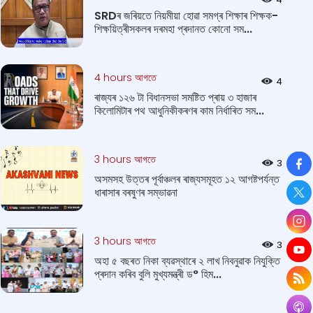
SRDৰ জৰিয়তে নিয়মীয়া হোৱা সমগ্ৰ শিক্ষাৰ শিক্ষক-
শিক্ষয়িত্ৰীসকলৰ দৰমহা প্ৰদানত কোনো সম...
4 hours আগতে
4
ৰাজ্যৰ ১২৬ টা বিধানসভা সমষ্টিত প্ৰায় ৩ হাজাৰ
কিলোমিটাৰ পথ আধুনিকীকৰণৰ কাম নিৰ্ধাৰিত সম...
So
3 hours আগতে
3
অসমসহ উত্তৰ পূৰ্বাঞ্চলৰ ৰাজ্যসমূহত ১২ আগষ্টপর্যন্ত
ধাৰাসাৰ বৰষুণৰ সম্ভাৱনা
3 hours আগতে
3
অহা ৫ বছৰত নিকা ব্যৱস্থাৰে ২ লাখ নিবনুৱাক নিযুক্তি
প্ৰদান কৰিব বুলি মুখ্যমন্ত্ৰী ড° হিম...