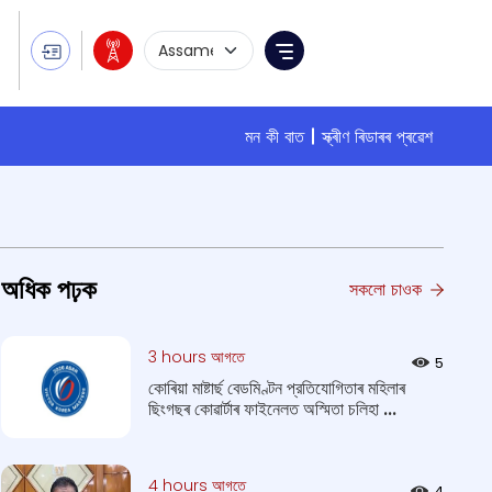
Language Selection
Menu
মন কী বাত
স্ক্ৰীণ ৰিডাৰৰ প্ৰৱেশ
অধিক পঢ়ক
সকলো চাওক
3 hours আগতে
5
কোৰিয়া মাষ্টাৰ্ছ বেডমিণ্টন প্রতিযোগিতাৰ মহিলাৰ
ছিংগছৰ কোৱাৰ্টাৰ ফাইনেলত অস্মিতা চলিহা ...
4 hours আগতে
4