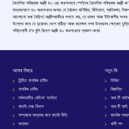
বৈদেশিক পৰিক্ৰমা মন্ত্ৰী ড০ এছ জয়শংকৰে স্পেইনৰ বৈদেশিক পৰিক্ৰমা মন্ত্র
মাধ্যমযোগে ড০ জয়শংকৰে জনায় যে বৈঠকত বাণিজ্যি, বিনিয়োগ, প্ৰতিৰক্ষা, নিৰা
আলোচনা কৰা হৈছিল। মন্ত্ৰীগৰাকীয়ে লগতে কয়, যে ভাৰত আৰু ইউৰোপীয় সংঘৰ
উল্লেখ কৰে যে দুয়োখন দেশে ক্রীড়া আৰু বহনক্ষম নগৰ উন্নয়নৰ ক্ষেত্ৰত চু
শক্তিশালী হ’ব বুলি বিদেশ মন্ত্ৰী ড০ জয়শংকৰে প্ৰকাশ কৰে।
আমাৰ বিষয়ে
নতুন কি
হিন্দীত নাগৰিক চাৰ্টাৰ
নিবিদা
নাগৰিক চাৰ্টাৰ
বিজ্ঞপ্তি
সৰ্বভাৰতীয় ৰেডিঅ’ সংহিতা
আৰ টি আইৰ
বাতৰি সেৱা বিভাগ
আৰ টি আই
সম্প্ৰচাৰ মাধ্যমৰ বাবে বাতৰি নীতি
বাতৰিৰ সময়স
মতামত
খালী পদ