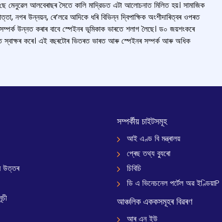
ী জ’ছে মেনুৱেল আলবেৰাছৰ সৈতে কালি মাদ্রিডত এটা আলোচনাত মিলিত হয়। সামাজিক
পত্তা, নগৰ উন্নয়ন, ৰে’লৱে আদিকে ধৰি বিভিন্ন দ্বিপাক্ষিক অংশীদাৰিত্বৰ ওপৰত
 সম্পর্ক উন্নত কৰাৰ বাবে স্পেইনৰ ভূমিকাক ভাৰতে শলাগ লৈছে। ড০ জয়শংকৰে
ক্তি স্বাক্ষৰ কৰে। এই বছৰটোৰ ভিতৰত ভাৰত আৰু স্পেইনৰ সম্পৰ্ক আৰু অধিক
সম্পৰ্কীয় চাইটসমূহ
আই এণ্ড বি মন্ত্ৰালয়
প্ৰেছ তথ্য ব্যুৰো
 উত্তৰ
চিবিচি
ডি এ ভিনেচনেল পৰ্টেল অৱ ইণ্ডিয়াP
ূচী
আঞ্চলিক এককসমূহৰ বিৱৰণ
আৰ এন ইউ