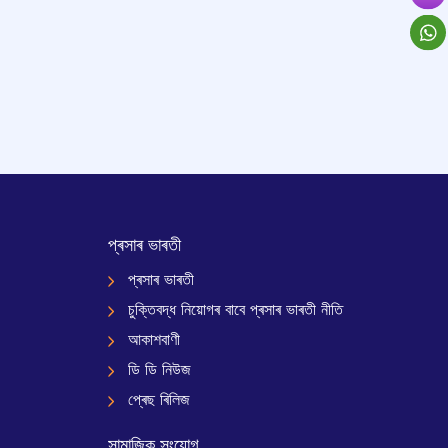
প্ৰসাৰ ভাৰতী
প্ৰসাৰ ভাৰতী
চুক্তিবদ্ধ নিয়োগৰ বাবে প্ৰসাৰ ভাৰতী নীতি
আকাশবাণী
ডি ডি নিউজ
প্ৰেছ ৰিলিজ
সামাজিক সংযোগ