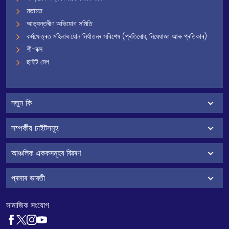
মতামত
আভ্যন্তৰীণ অভিযোগ সমিতি
কৰ্মক্ষেত্ৰত মহিলাৰ যৌন নিৰ্যাতনৰ সবিশেষ (প্ৰতিৰোধ, নিষেধাজ্ঞা আৰু প্ৰতিকাৰ)
শী-বক্স
ছাইট মেপ
নতুন কি
সম্পৰ্কীয় চাইটসমূহ
আঞ্চলিক এককসমূহৰ বিৱৰণ
প্ৰসাৰ ভাৰতী
সামাজিক সংযোগ