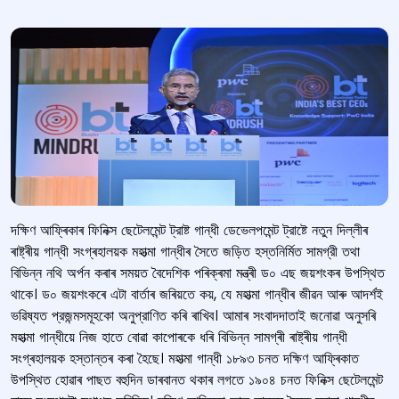
দক্ষিণ আফ্ৰিকাৰ ফিনিক্স ছেটেলমেন্ট ট্রাষ্ট গান্ধী ডেভেলপমেন্ট ট্রাষ্টে নতুন দিল্লীৰ
ৰাষ্ট্ৰীয় গান্ধী সংগ্ৰহালয়ক মহাত্মা গান্ধীৰ সৈতে জড়িত হস্তনির্মিত সামগ্রী তথা
বিভিন্ন নথি অৰ্পন কৰাৰ সময়ত বৈদেশিক পৰিক্ৰমা মন্ত্ৰী ড০ এছ জয়শংকৰ উপস্থিত
থাকে। ড০ জয়শংকৰে এটা বাৰ্তাৰ জৰিয়তে কয়, যে মহাত্মা গান্ধীৰ জীৱন আৰু আদৰ্শই
ভৱিষ্যত প্রজন্মসমূহকো অনুপ্রাণিত কৰি ৰাখিব। আমাৰ সংবাদদাতাই জনোৱা অনুসৰি
মহাত্মা গান্ধীয়ে নিজ হাতে বোৱা কাপোৰকে ধৰি বিভিন্ন সামগ্ৰী ৰাষ্ট্ৰীয় গান্ধী
সংগ্ৰহালয়ক হস্তান্তৰ কৰা হৈছে। মহাত্মা গান্ধী ১৮৯৩ চনত দক্ষিণ আফ্ৰিকাত
উপস্থিত হোৱাৰ পাছত বহুদিন ডাৰবানত থকাৰ লগতে ১৯০৪ চনত ফিনিক্স ছেটেলমেন্ট