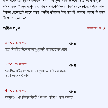
নামৰ সংস্থাটো স্থাপন কৰিছিল। দক্ষিণ আফ্ৰিকা আৰু ভাৰতৰ সৈতে মহাত্মা গান্ধীৰ
জীৱন আৰু ঐতিহ্য সংপৃক্ত হৈ থকাৰ পৰিপ্ৰেক্ষিতত গান্ধী ডেভেলপমেণ্ট ট্রাষ্ট আৰু
ফিনিক্স ছেটেলমেন্ট ট্রাষ্টে মহাত্মা গান্ধীৰ পৰিয়ালৰ কিছু সামগ্রী ভাৰতক প্রত্যার্পন কৰাৰ
সিদ্ধান্ত গ্রহণ কৰে।
অধিক পঢ়ক
সকলো চাওক
5 hours আগতে
5
নতুন দিল্লীত মিজোৰামৰ মুখ্যমন্ত্ৰী লালডুহোমাৰ বৈঠক
5 hours আগতে
5
বৈদেশিক পৰিক্ৰমা মন্ত্ৰালয়ৰ মুখপাত্ৰ ৰণধীৰ জয়ছৱাল
সাংবাদিকৰে বাৰ্তালাপ
4 hours আগতে
5
ৰাজ্যৰ ১৩ খন জিলাৰ বিস্তীর্ণ অঞ্চল এতিয়াও বানৰ কবলত