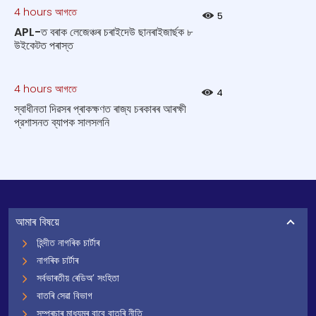
4 hours আগতে
5
APL-ত বৰাক লেজেঞ্চৰ চৰাইদেউ ছানৰাইজাৰ্ছক ৮
উইকেটত পৰাস্ত
4 hours আগতে
4
স্বাধীনতা দিৱসৰ প্ৰাকক্ষণত ৰাজ্য চৰকাৰৰ আৰক্ষী
প্রশাসনত ব্যাপক সালসলনি
আমাৰ বিষয়ে
হিন্দীত নাগৰিক চাৰ্টাৰ
নাগৰিক চাৰ্টাৰ
সৰ্বভাৰতীয় ৰেডিঅ’ সংহিতা
বাতৰি সেৱা বিভাগ
সম্প্ৰচাৰ মাধ্যমৰ বাবে বাতৰি নীতি