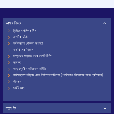
আমাৰ বিষয়ে
হিন্দীত নাগৰিক চাৰ্টাৰ
নাগৰিক চাৰ্টাৰ
সৰ্বভাৰতীয় ৰেডিঅ’ সংহিতা
বাতৰি সেৱা বিভাগ
সম্প্ৰচাৰ মাধ্যমৰ বাবে বাতৰি নীতি
মতামত
আভ্যন্তৰীণ অভিযোগ সমিতি
কৰ্মক্ষেত্ৰত মহিলাৰ যৌন নিৰ্যাতনৰ সবিশেষ (প্ৰতিৰোধ, নিষেধাজ্ঞা আৰু প্ৰতিকাৰ)
শী-বক্স
ছাইট মেপ
নতুন কি