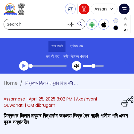
Language Selecti
Me
Search
শুনক বাতৰি
দুপৰীয়াৰ খবৰ
মন কী বাত
স্ক্ৰীণ ৰিডাৰৰ প্ৰৱেশ
Transcript summary
Home
ডিব্ৰুগড় জিলাৰ চাবুৱাৰ বিন্ধাকটা অঞ্চলত ডিব্ৰু নৈৰ বাঢ়নি পানীত পৰি এজন যুৱক সন্ধানহীন
খেলা অডিঅ' দুপৰীয়াৰ খবৰ
Assamese |
April 25, 2025 8:02 PM
| Akashvani
Guwahati
| CM dibrugarh
ডিব্ৰুগড় জিলাৰ চাবুৱাৰ বিন্ধাকটা অঞ্চলত ডিব্ৰু নৈৰ বাঢ়নি পানীত পৰি এজন
যুৱক সন্ধানহীন