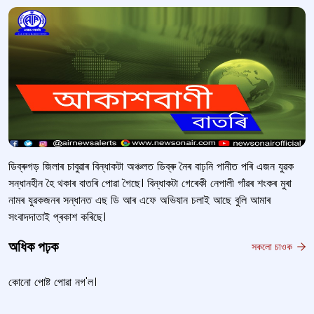
ডিব্ৰুগড় জিলাৰ চাবুৱাৰ বিন্ধাকটা অঞ্চলত ডিব্ৰু নৈৰ বাঢ়নি পানীত পৰি এজন যুৱক
সন্ধানহীন হৈ থকাৰ বাতৰি পোৱা গৈছে। বিন্ধাকটা গেৰেকী নেপালী গাঁৱৰ শংকৰ মুৰা
নামৰ যুৱকজনৰ সন্ধানত এছ ডি আৰ এফে অভিযান চলাই আছে বুলি আমাৰ
সংবাদদাতাই প্ৰকাশ কৰিছে।
অধিক পঢ়ক
সকলো চাওক
কোনো পোষ্ট পোৱা নগ'ল।