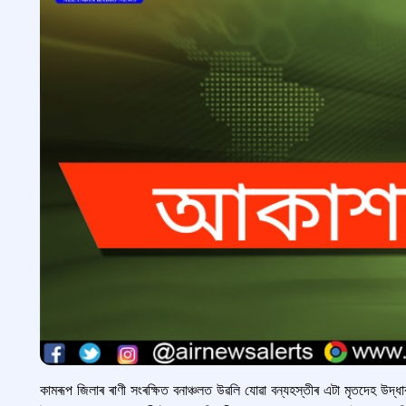
কামৰূপ জিলাৰ ৰাণী সংৰক্ষিত বনাঞ্চলত উৱলি যোৱা বন্যহস্তীৰ এটা মৃতদেহ উদ্ধ