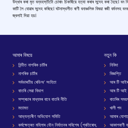
উদ্ধাৰ কৰা মৃত বন্যহস্তীটো চোৰাং চিকাৰীয়ে হত্যা কৰাৰ সন্দেহ কৰা হৈছে। বন বি
কাটি লৈ যোৱাৰ সন্দেহ কৰিছে। ঘটনাস্থলীত ৰাণী বনাঞ্চলিক বিষয়া ৰজী বর্মনসহ 
জ্বলাই দিয়া হয়।
আমাৰ বিষয়ে
নতুন কি
হিন্দীত নাগৰিক চাৰ্টাৰ
নিবিদা
নাগৰিক চাৰ্টাৰ
বিজ্ঞপ্তি
সৰ্বভাৰতীয় ৰেডিঅ’ সংহিতা
আৰ টি আইৰ
বাতৰি সেৱা বিভাগ
আৰ টি আই
সম্প্ৰচাৰ মাধ্যমৰ বাবে বাতৰি নীতি
বাতৰিৰ সময়স
মতামত
খালী পদ
আভ্যন্তৰীণ অভিযোগ সমিতি
আমাৰ যোগা
কৰ্মক্ষেত্ৰত মহিলাৰ যৌন নিৰ্যাতনৰ সবিশেষ (প্ৰতিৰোধ,
আকাশবাণী বাৰ