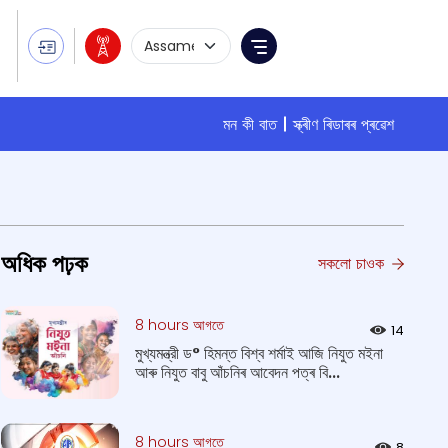
Language Selection
Menu
মন কী বাত
স্ক্ৰীণ ৰিডাৰৰ প্ৰৱেশ
অধিক পঢ়ক
সকলো চাওক
8 hours আগতে
14
মুখ্যমন্ত্রী ড° হিমন্ত বিশ্ব শর্মাই আজি নিযুত ম‍ইনা
আৰু নিযুত বাবু আঁচনিৰ আবেদন পত্ৰ বি...
8 hours আগতে
8