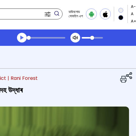
ডাউনলোড
মোবাইল এপ
Transcript summary
খেলা অডিঅ' সন্ধ্যার খবর
ict
| Rani Forest
দেহ উদ্ধাৰ