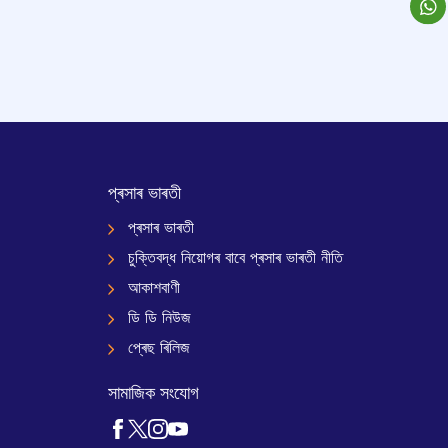
প্ৰসাৰ ভাৰতী
প্ৰসাৰ ভাৰতী
চুক্তিবদ্ধ নিয়োগৰ বাবে প্ৰসাৰ ভাৰতী নীতি
আকাশবাণী
ডি ডি নিউজ
প্ৰেছ ৰিলিজ
সামাজিক সংযোগ