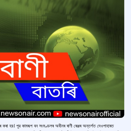
াৰ কৰা হয়। পূৱ কামৰূপ বন সংমণ্ডলৰ অধীনৰ ৰাণী ৰেঞ্জৰ অন্তৰ্গত দেওপাহাৰত