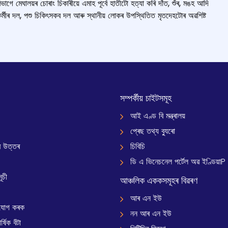
ভাগে মেঘালয়ৰ চোৰাং চিকাৰীয়ে এমাহ পূর্বে হাতীটো হত্যা কৰি দাঁত, শুঁৰ, মঙহ আদি
বনকৰ্মীৰ দল, পশু চিকিৎসকব দল আৰু স্থানীয় লোকৰ উপস্থিতিত মৃতদেহটোৰ অৱশিষ্ট
সম্পৰ্কীয় চাইটসমূহ
আই এণ্ড বি মন্ত্ৰালয়
প্ৰেছ তথ্য ব্যুৰো
 উত্তৰ
চিবিচি
ডি এ ভিনেচনেল পৰ্টেল অৱ ইণ্ডিয়াP
ূচী
আঞ্চলিক এককসমূহৰ বিৱৰণ
আৰ এন ইউ
যোগ কৰক
নন আৰ এন ইউ
্ষিক বঁটা