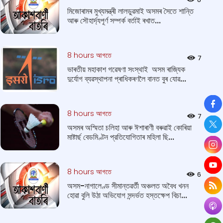
মিজোৰামৰ মুখ্যমন্ত্ৰী লালডুৱমাই অসমৰ সৈতে শান্তি
আৰু সৌহাৰ্দ্যপূৰ্ণ সম্পৰ্ক বৰ্তাই ৰখাত...
8 hours আগতে
7
ভাৰতীয় মহাকাশ গৱেষণা সংস্থাই অসম ৰাজ্যিক
দুৰ্যোগ ব্যৱস্থাপনা প্ৰাধিকৰণলৈ বানত বুৰ যোৱ...
So
8 hours আগতে
7
অসমৰ অস্মিতা চলিহা আৰু ঈশাৰাণী বৰুৱাই কোৰিয়া
মাষ্টাৰ্ছ বেডমিণ্টন প্রতিযোগিতাৰ মহিলা ছি...
8 hours আগতে
6
অসম-নাগালেণ্ড সীমান্তৱৰ্তী অঞ্চলত অবৈধ খনন
হোৱা বুলি উঠা অভিযোগ সন্দৰ্ভত হস্তক্ষেপ বিচা...