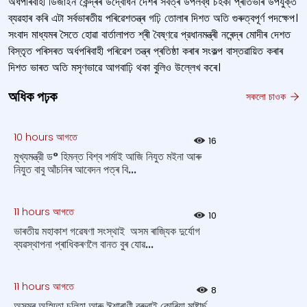
অর্ধপৰিবাহী ডিজাইন কেন্দ্ৰৰ উদ্বোধন দেশৰ সৰ্বত্ৰ উপলব্ধ চহকী প্ৰতিভাৰ উপযুক্ত
ব্যৱহাৰ কৰি এটা সৰ্বভাৰতীয় পৰিৱেশতন্ত্ৰ গঢ়ি তোলাৰ দিশত অতি গুৰুত্বপূর্ণ পদক্ষেপ।
সংবাদ মাধ্যমৰ সৈতে হোৱা বাৰ্তালাপত শ্ৰী বৈষ্ণৱে প্রধানমন্ত্ৰী নৰেন্দ্ৰ মোদীৰ দেশত
বিস্তৃত পৰিসৰত অৰ্ধপৰিবাহী পৰিৱেশ তন্ত্ৰ প্ৰতিষ্ঠা কৰাৰ সংকল্প বাস্তৱায়িত কৰাৰ
দিশত ভাৰত অতি মসৃণভাৱে আগবাঢ়ি থকা বুলিও উল্লেখ কৰে।
অধিক পঢ়ক
সকলো চাওক
10 hours আগতে
16
মুখ্যমন্ত্রী ড° হিমন্ত বিশ্ব শর্মাই আজি নিযুত ম‍ইনা আৰু
নিযুত বাবু আঁচনিৰ আবেদন পত্ৰ বি...
11 hours আগতে
10
ভাৰতীয় মহাকাশ গৱেষণা সংস্থাই অসম ৰাজ্যিক দুৰ্যোগ
ব্যৱস্থাপনা প্ৰাধিকৰণলৈ বানত বুৰ যোৱ...
11 hours আগতে
8
অসমৰ অস্মিতা চলিহা আৰু ঈশাৰাণী বৰুৱাই কোৰিয়া মাষ্টাৰ্ছ