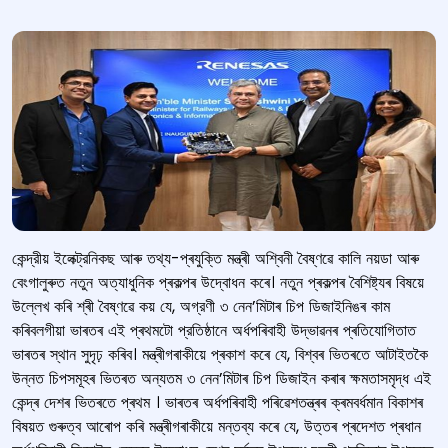
কেন্দ্রীয় ইলেক্ট্রনিকছ আৰু তথ্য-প্ৰযুক্তি মন্ত্ৰী অশ্বিনী বৈষ্ণৱে কালি নয়ডা আৰু
বেংগালুৰুত নতুন অত্যাধুনিক প্ৰকল্পৰ উদ্বোধন কৰে। নতুন প্ৰকল্পৰ বৈশিষ্ট্যৰ বিষয়ে
উল্লেখ কৰি শ্ৰী বৈষ্ণৱে কয় যে, অগ্রণী ৩ নেন’মিটাৰ চিপ ডিজাইনিঙৰ কাম
কৰিবলগীয়া ভাৰতৰ এই প্ৰথমটো প্রতিষ্ঠানে অর্ধপৰিবাহী উদ্ভাৱনৰ প্ৰতিযোগিতাত
ভাৰতৰ স্থান সুদৃঢ় কৰিব। মন্ত্ৰীগৰাকীয়ে প্ৰকাশ কৰে যে, বিশ্বৰ ভিতৰতে আটাইতকৈ
উন্নত চিপসমূহৰ ভিতৰত অন্যতম ৩ নেন’মিটাৰ চিপ ডিজাইন কৰাৰ ক্ষমতাসমৃদ্ধ এই
কেন্দ্ৰ দেশৰ ভিতৰতে প্ৰথম । ভাৰতৰ অৰ্ধপৰিবাহী পৰিৱেশতন্ত্ৰৰ ক্ৰমবৰ্ধমান বিকাশৰ
বিষয়ত গুৰুত্ব আৰোপ কৰি মন্ত্ৰীগৰাকীয়ে মন্তব্য কৰে যে, উত্তৰ প্ৰদেশত প্ৰধান