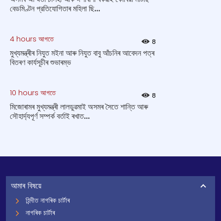
বেডমিণ্টন প্রতিযোগিতাৰ মহিলা ছি...
4 hours আগতে
8
মুখ্যমন্ত্ৰীৰ নিযুত মইনা আৰু নিযুত বাবু আঁচনিৰ আবেদন পত্ৰ
বিতৰণ কাৰ্যসূচীৰ শুভাৰম্ভ
10 hours আগতে
8
মিজোৰামৰ মুখ্যমন্ত্ৰী লালডুৱমাই অসমৰ সৈতে শান্তি আৰু
সৌহাৰ্দ্যপূৰ্ণ সম্পৰ্ক বৰ্তাই ৰখাত...
আমাৰ বিষয়ে
হিন্দীত নাগৰিক চাৰ্টাৰ
নাগৰিক চাৰ্টাৰ