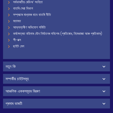
সৰ্বভাৰতীয় ৰেডিঅ’ সংহিতা
বাতৰি সেৱা বিভাগ
সম্প্ৰচাৰ মাধ্যমৰ বাবে বাতৰি নীতি
মতামত
আভ্যন্তৰীণ অভিযোগ সমিতি
কৰ্মক্ষেত্ৰত মহিলাৰ যৌন নিৰ্যাতনৰ সবিশেষ (প্ৰতিৰোধ, নিষেধাজ্ঞা আৰু প্ৰতিকাৰ)
শী-বক্স
ছাইট মেপ
নতুন কি
সম্পৰ্কীয় চাইটসমূহ
আঞ্চলিক এককসমূহৰ বিৱৰণ
প্ৰসাৰ ভাৰতী