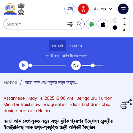
Language Selecti
Me
Search
শুনক বাতৰি
সন্ধ্যার খবর
মন কী বাত
স্ক্ৰীণ ৰিডাৰৰ প্ৰৱেশ
Transcript summary
Home
নয়ডা আৰু বেংগালুৰুত নতুন অত্যাধুনিক প্ৰকল্পৰ উদ্বোধন কেন্দ্রীয় ইলেক্ট্রনিকছ আৰু তথ্য-প্ৰযুক্তি মন্ত্ৰী অশ্বিনী বৈষ্ণৱৰ
খেলা অডিঅ' সন্ধ্যার খবর
Assamese |
May 14, 2025 10:06 AM
| Bengaluru
| Union
Minister Vaishnaw inaugurates India’s first 3nm chip
design centre in Noida
নয়ডা আৰু বেংগালুৰুত নতুন অত্যাধুনিক প্ৰকল্পৰ উদ্বোধন কেন্দ্রীয়
ইলেক্ট্রনিকছ আৰু তথ্য-প্ৰযুক্তি মন্ত্ৰী অশ্বিনী বৈষ্ণৱৰ