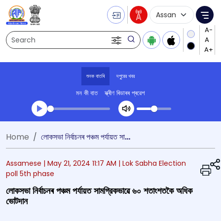
Language Selecti
Me
Search
শুনক বাতৰি
দপুুরের খবর
মন কী বাত
স্ক্ৰীণ ৰিডাৰৰ প্ৰৱেশ
Transcript summary
Home
লোকসভা নিৰ্বাচনৰ পঞ্চম পৰ্যায়ত সামগ্রিকভাৱে ৬০ শতাংশতকৈ অধিক ভোটদান
খেলা অডিঅ' দপুুরের খবর
Assamese |
May 21, 2024 11:17 AM
| Lok Sabha Election
poll 5th phase
লোকসভা নিৰ্বাচনৰ পঞ্চম পৰ্যায়ত সামগ্রিকভাৱে ৬০ শতাংশতকৈ অধিক
ভোটদান