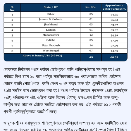
লোকসভা নিৰ্বাচনৰ পঞ্চম পৰ্যায়ৰ ভোটগ্রহণ কালি শান্তিপূর্ণভাৱে সম্পন্ন হয়। এই
পর্যায়ত নিশা চাৰে ১০ বজা পর্যন্ত সামগ্রিকভাৱে ৬০ শতাংশতকৈ অধিক ভোটদান
হোৱাৰ বাতৰি পোৱা গৈছে। কালি দেশৰ ৬ খন ৰাজ্য আৰু দুটা কেন্দ্ৰীয়শাসিত অঞ্চলৰ
৪৯টা সমষ্টিৰ বাবে ভোটগ্রহণ কৰা হয়। পঞ্চম পৰ্যায়ত উত্তৰ প্ৰদেশৰ ১৪টা, মহাৰাষ্ট্ৰৰ
১৩টা, পশ্চিমবংগৰ ৭টা, ওড়িশা আৰু বিহাৰৰ ৫টাকৈ, ঝাৰখণ্ডৰ তিনিটা আৰু জম্মু-
কাশ্মীৰ তথা লাডাখৰ এটাকৈ সমষ্টিত ভোটগ্ৰহণ কৰা হয়। এই পৰ্যায়ত ৬৯৫ গৰাকী
প্ৰাৰ্থী প্রতিদ্বন্দ্বিতাত অৱতীৰ্ণ হৈছে।
জম্মু-কাশ্মীৰৰ বাৰামুল্লাত শান্তিপূর্ণভাৱে ভোটগ্রহণ সম্পন্ন হয় আৰু সমষ্টিটোত যোৱা
৩৫ বছৰৰ ভিতৰত সৰ্বাধিক ৫৮ শতাংশৰো অধিক ভোটদানৰ বাতৰি পোৱা গৈছে। ইপিনে