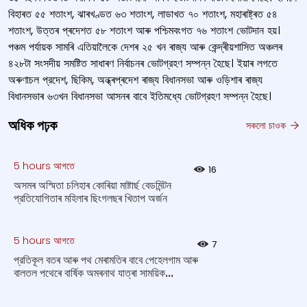
বিহাৰত ৫৫ শতাংশ, ঝাৰখণ্ডত ৬৩ শতাংশ, লাডাখত ৭০ শতাংশ, মহাৰাষ্ট্ৰত ৫৪
শতাংশ, উত্তৰ প্ৰদেশত ৫৮ শতাংশ আৰু পশ্চিমবংগত ৭৬ শতাংশ ভোটদান হয়।
পঞ্চম পৰ্যায়ক সামৰি এতিয়ালৈকে দেশৰ ২৫ খন ৰাজ্য আৰু কেন্দ্ৰীয়শাসিত অঞ্চলৰ
৪২৮টা সংসদীয় সমষ্টিত সাধাৰণ নিৰ্বাচনৰ ভোটগ্রহণ সম্পন্ন হৈছে। ইয়াৰ লগতে
অৰুণাচল প্রদেশ, ছিকিম, অন্ধ্ৰপ্ৰদেশ ৰাজ্য বিধানসভা আৰু ওড়িশাৰ ৰাজ্য
বিধানসভাৰ ৬৩খন বিধানসভা আসনৰ বাবে ইতিমধ্যে ভোটগ্রহণ সম্পন্ন হৈছে।
অধিক পঢ়ক
সকলো চাওক
5 hours আগতে
16
অসমৰ অস্মিতা চলিহাৰ কোৰিয়া মাষ্টাৰ্ছ বেডমিন্টন
প্রতিযোগিতাৰ মহিলাৰ ছিংগলছৰ খিতাপ অর্জন
5 hours আগতে
7
প্রতিকূল বতৰ আৰু পথ মেৰামতিৰ বাবে পেহেলগাম আৰু
বালতল পথেৰে বাৰ্ষিক অমৰনাথ যাত্ৰা সাময়িক...