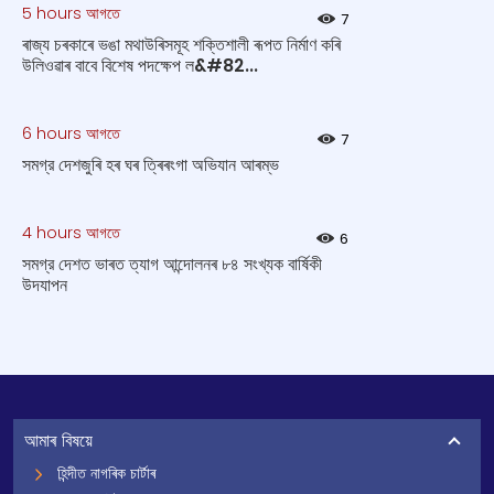
5 hours আগতে
7
ৰাজ্য চৰকাৰে ভঙা মথাউৰিসমূহ শক্তিশালী ৰূপত নিৰ্মাণ কৰি
উলিওৱাৰ বাবে বিশেষ পদক্ষেপ ল&#82...
6 hours আগতে
7
সমগ্র দেশজুৰি হৰ ঘৰ ত্ৰিৰংগা অভিযান আৰম্ভ
4 hours আগতে
6
সমগ্র দেশত ভাৰত ত্যাগ আন্দোলনৰ ৮৪ সংখ্যক বার্ষিকী
উদযাপন
আমাৰ বিষয়ে
হিন্দীত নাগৰিক চাৰ্টাৰ