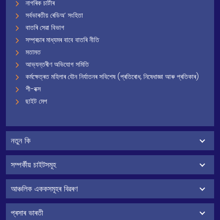
নাগৰিক চাৰ্টাৰ
সৰ্বভাৰতীয় ৰেডিঅ’ সংহিতা
বাতৰি সেৱা বিভাগ
সম্প্ৰচাৰ মাধ্যমৰ বাবে বাতৰি নীতি
মতামত
আভ্যন্তৰীণ অভিযোগ সমিতি
কৰ্মক্ষেত্ৰত মহিলাৰ যৌন নিৰ্যাতনৰ সবিশেষ (প্ৰতিৰোধ, নিষেধাজ্ঞা আৰু প্ৰতিকাৰ)
শী-বক্স
ছাইট মেপ
নতুন কি
সম্পৰ্কীয় চাইটসমূহ
আঞ্চলিক এককসমূহৰ বিৱৰণ
প্ৰসাৰ ভাৰতী