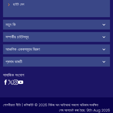
ছাইট মেপ
নতুন কি
সম্পৰ্কীয় চাইটসমূহ
আঞ্চলিক এককসমূহৰ বিৱৰণ
প্ৰসাৰ ভাৰতী
সামাজিক সংযোগ
গোপনীয়তা নীতি
| কপিৰাইট © 2026 নিউজ অন আইআৰ। সকলো অধিকাৰ সংৰক্ষিত
শেষ আপডেট কৰা হৈছে:
9th Aug 2026