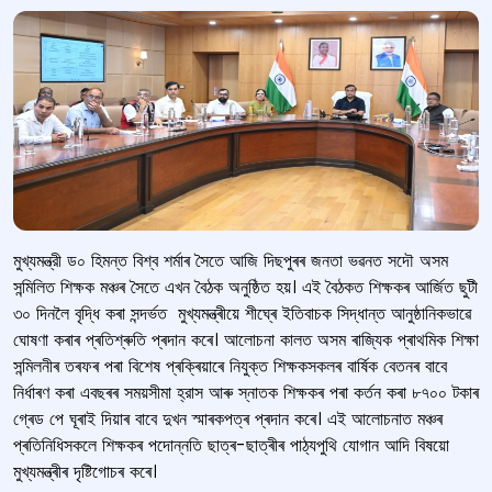
মুখ্যমন্ত্রী ড০ হিমন্ত বিশ্ব শৰ্মাৰ সৈতে আজি দিছপুৰৰ জনতা ভৱনত সদৌ অসম
সন্মিলিত শিক্ষক মঞ্চৰ সৈতে এখন বৈঠক অনুষ্ঠিত হয়। এই বৈঠকত শিক্ষকৰ আৰ্জিত ছুটী
৩০ দিনলৈ বৃদ্ধি কৰা সন্দৰ্ভত মুখ্যমন্ত্ৰীয়ে শীঘ্ৰে ইতিবাচক সিদ্ধান্ত আনুষ্ঠানিকভাৱে
ঘোষণা কৰাৰ প্ৰতিশ্ৰুতি প্ৰদান কৰে। আলোচনা কালত অসম ৰাজ্যিক প্ৰাথমিক শিক্ষা
সন্মিলনীৰ তৰফৰ পৰা বিশেষ প্ৰক্ৰিয়াৰে নিযুক্ত শিক্ষকসকলৰ বাৰ্ষিক বেতনৰ বাবে
নিৰ্ধাৰণ কৰা এবছৰৰ সময়সীমা হ্রাস আৰু স্নাতক শিক্ষকৰ পৰা কৰ্তন কৰা ৮৭০০ টকাৰ
গ্ৰেড পে ঘূৰাই দিয়াৰ বাবে দুখন স্মাৰকপত্ৰ প্ৰদান কৰে। এই আলোচনাত মঞ্চৰ
প্ৰতিনিধিসকলে শিক্ষকৰ পদোন্নতি ছাত্ৰ-ছাত্ৰীৰ পাঠ্যপুথি যোগান আদি বিষয়ো
মুখ্যমন্ত্ৰীৰ দৃষ্টিগোচৰ কৰে।