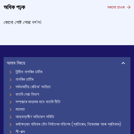
অধিক পঢ়ক
সকলো চাওক
কোনো পোষ্ট পোৱা নগ'ল।
আমাৰ বিষয়ে
হিন্দীত নাগৰিক চাৰ্টাৰ
নাগৰিক চাৰ্টাৰ
সৰ্বভাৰতীয় ৰেডিঅ’ সংহিতা
বাতৰি সেৱা বিভাগ
সম্প্ৰচাৰ মাধ্যমৰ বাবে বাতৰি নীতি
মতামত
আভ্যন্তৰীণ অভিযোগ সমিতি
কৰ্মক্ষেত্ৰত মহিলাৰ যৌন নিৰ্যাতনৰ সবিশেষ (প্ৰতিৰোধ, নিষেধাজ্ঞা আৰু প্ৰতিকাৰ)
শী-বক্স