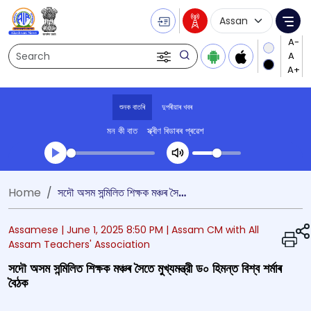
Language Selecti
Me
Search
শুনক বাতৰি
দুপৰীয়াৰ খবৰ
মন কী বাত
স্ক্ৰীণ ৰিডাৰৰ প্ৰৱেশ
Transcript summary
Home
সদৌ অসম সন্মিলিত শিক্ষক মঞ্চৰ সৈতে মুখ্যমন্ত্রী ড০ হিমন্ত বিশ্ব শৰ্মাৰ বৈঠক
খেলা অডিঅ' দুপৰীয়াৰ খবৰ
Assamese |
June 1, 2025 8:50 PM
| Assam CM with All
Assam Teachers' Association
সদৌ অসম সন্মিলিত শিক্ষক মঞ্চৰ সৈতে মুখ্যমন্ত্রী ড০ হিমন্ত বিশ্ব শৰ্মাৰ
বৈঠক