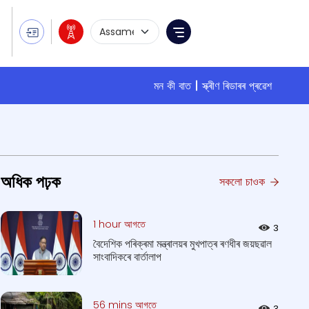
Language Selection
Menu
মন কী বাত
স্ক্ৰীণ ৰিডাৰৰ প্ৰৱেশ
অধিক পঢ়ক
সকলো চাওক
1 hour আগতে
3
বৈদেশিক পৰিক্ৰমা মন্ত্ৰালয়ৰ মুখপাত্ৰ ৰণধীৰ জয়ছৱাল
সাংবাদিকৰে বাৰ্তালাপ
56 mins আগতে
3