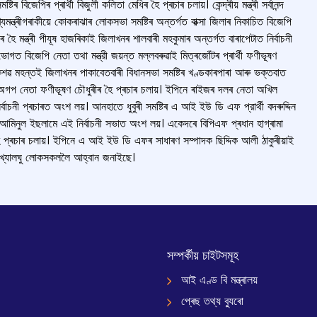
 বিজেপিৰ প্ৰাৰ্থী বিজুলী কলিতা মেধিৰ হৈ প্ৰচাৰ চলায়। কেন্দ্ৰীয় মন্ত্ৰী সৰ্বানন্দ
যমন্ত্ৰীগৰাকীয়ে কোকৰাঝাৰ লোকসভা সমষ্টিৰ অন্তৰ্গত বাক্সা জিলাৰ নিকাচিত বিজেপি
থীৰ হৈ মন্ত্ৰী পীযূষ হাজৰিকাই জিলাখনৰ শালবাৰী মহকুমাৰ অন্তৰ্গত বাৰাপেটাত নির্বাচনী
ভোগত বিজেপি নেতা তথা মন্ত্রী জয়ন্ত মল্লবৰুৱাই মিত্ৰজোঁটৰ প্ৰাৰ্থী ফণীভূষণ
 কেশৱ মহন্তই জিলাখনৰ পাকাবেতবাৰী বিধানসভা সমষ্টিৰ খণ্ডকাৰপাৰা আৰু ভক্তবাত
া অগপ নেতা ফণীভূষণ চৌধুৰীৰ হৈ প্ৰচাৰ চলায়। ইপিনে ৰাইজৰ দলৰ নেতা অখিল
নিৰ্বাচনী প্ৰচাৰত অংশ লয়। আনহাতে ধুবুৰী সমষ্টিৰ এ আই ইউ ডি এফ প্রার্থী বদৰুদ্দিন
ৰু আমিনুল ইছলামে এই নির্বাচনী সভাত অংশ লয়। একেদৰে বিপিএফ প্ৰধান হাগ্ৰামা
ীৰ হৈ প্ৰচাৰ চলায়। ইপিনে এ আই ইউ ডি এফৰ সাধাৰণ সম্পাদক ছিদ্দিক আলী ঠাকুৰীয়াই
ৰ সংখ্যালঘু লোকসকললৈ আহ্বান জনাইছে।
সম্পৰ্কীয় চাইটসমূহ
আই এণ্ড বি মন্ত্ৰালয়
প্ৰেছ তথ্য ব্যুৰো