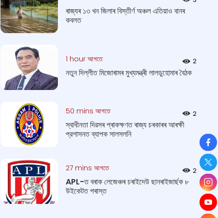
ৰাজ্যৰ ১৩ খন জিলাৰ বিস্তীর্ণ অঞ্চল এতিয়াও বানৰ
কবলত
1 hour আগতে
2
নতুন দিল্লীত মিজোৰামৰ মুখ্যমন্ত্ৰী লালডুহোমাৰ বৈঠক
50 mins আগতে
2
স্বাধীনতা দিৱসৰ প্ৰাকক্ষণত ৰাজ্য চৰকাৰৰ আৰক্ষী
প্রশাসনত ব্যাপক সালসলনি
So
27 mins আগতে
2
APL-ত বৰাক লেজেঞ্চৰ চৰাইদেউ ছানৰাইজাৰ্ছক ৮
উইকেটত পৰাস্ত