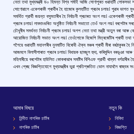
নেতা তথা মুখ্যমন্ত্ৰী ড০ হিমন্ত বিশ্ব শর্মাই আজি সোণাপুৰত গুৱাহাটী লোকসভা সমষ্টিৰ
সোণোৱালে একেগৰাকী প্ৰাৰ্থীৰ হৈ হাজোৰ কুলহাটীত প্ৰচাৰ চলায়। পুৱাৰ ভাগত মুখ্
সমর্থিত প্রার্থী জয়ন্ত বসুমতাৰীৰ হৈ নিৰ্বাচনী প্ৰচাৰত অংশ লয়। একেগৰাকী প্ৰাৰ্
প্ৰচাৰ চলায়। লাবদাংগুৰিত অনুষ্ঠিত নির্বাচনী সভাতো তেওঁ অংশ লয়। বৰপেটাৰ সৰ
চৌধুৰীৰ সমৰ্থনত নিৰ্বাচনী প্ৰচাৰ চলায়। অগপ নেতা তথা মন্ত্রী অতুল বৰা আৰু
আয়োজিত নির্বাচনী সভাত অংশ লয়। তেওঁলোকে বিজেপি মিত্ৰজোঁটৰ প্ৰাৰ্থী তথ
গগৈয়ে গুৱাহাটী মহানগৰীৰ নুনমাটিত বিৰোধী ঐক্য মঞ্চৰ প্ৰাৰ্থী মীৰা বৰঠাকুৰৰ হৈ 
আজমলে বিলাসীপাৰাত প্ৰচাৰ চলায়। বিধায়ক ছামছুল হুদা, কৰিমুদ্দিন বৰভূঞা আ
মহিলাৰীয়ে বৰপেটাৰ হাউলিত কোকৰাঝাৰ সমষ্টিৰ বিপিএফ প্রার্থী খাম্ফা বৰ্গয়াৰ
এখন প্ৰেছ বিজ্ঞপ্তিযোগে মুখ্যমন্ত্ৰীৰ ভুৱা প্ৰতিশ্ৰুতিত ভোল নাযাবলৈ ৰাজ্য
আমাৰ বিষয়ে
নতুন কি
হিন্দীত নাগৰিক চাৰ্টাৰ
নিবিদা
নাগৰিক চাৰ্টাৰ
বিজ্ঞপ্তি