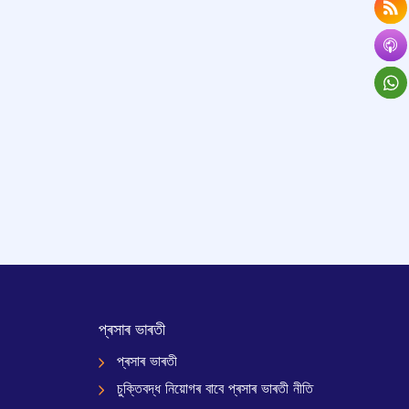
প্ৰসাৰ ভাৰতী
প্ৰসাৰ ভাৰতী
চুক্তিবদ্ধ নিয়োগৰ বাবে প্ৰসাৰ ভাৰতী নীতি