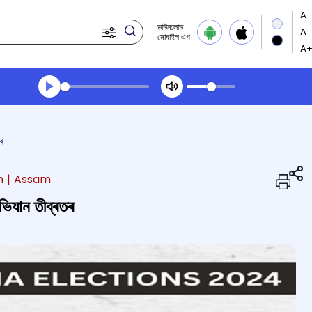
ডাউনলোড
মোবাইল এপ
Transcript summary
খেলা অডিঅ' দপুুরের খবর
ৰ
n
| Assam
অভিযান তীব্ৰতৰ