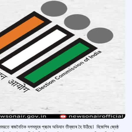
 সময়তে ৰাজনৈতিক দলসমূহৰ প্ৰচাৰ অভিযান তীব্ৰতৰ হৈ উঠিছে। বিজেপিৰ জ্যেষ্ঠ