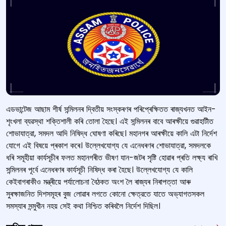
এডভান্টেজ আছাম শীর্ষ সন্মিলনৰ দ্বিতীয় সংস্কৰণৰ পৰিপ্ৰেক্ষিতত ৰাজ্যখনত আইন-
শৃংখলা ব্যৱস্থা শক্তিশালী কৰি তোলা হৈছে। এই সন্মিলনৰ বাবে আৰক্ষীয়ে গুৱাহাটীত
শোভাযাত্রা, সমদল আদি নিষিদ্ধ ঘোষণা কৰিছে। মহানগৰ আৰক্ষীয়ে কালি এটা নির্দেশ
যোগে এই বিষয়ে প্ৰকাশ কৰে। উল্লেখযোগ্য যে এনেধৰণৰ শোভাযাত্রা, সমদলকে
ধৰি সমূহীয়া কাৰ্যসূচীৰ ফলত মহানগৰীত ভীষণ যান-জটৰ সৃষ্টি হোৱাৰ প্ৰতি লক্ষ্য ৰাখি
সন্মিলনৰ পূৰ্বে এনেধৰণৰ কাৰ্যসূচী নিষিদ্ধ কৰা হৈছে। উল্লেখযোগ্য যে কালি
কেইবাগৰাকীও মন্ত্ৰীয়ে পর্যালোচনা বৈঠকত অংশ লৈ ৰাজ্যৰ নিৰাপত্তা আৰু
সুৰক্ষাজনিত দিশসমূহৰ বুজ লোৱাৰ লগতে কোনো ক্ষেত্রতে যাতে অভ্যাগতসকল
সমস্যাৰ সন্মুখীন নহয় সেই কথা নিশ্চিত কৰিবলৈ নিৰ্দেশ দিছিল।