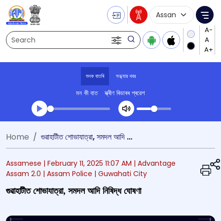
Language Selecti
Me
Search
শুনক বাতৰি
সন্ধ্যার খবর
মন কী বাত
স্ক্ৰীণ ৰিডাৰৰ প্ৰৱেশ
Transcript summary
Home
গুৱাহাটীত শোভাযাত্রা, সমদল আদি নিষিদ্ধ ঘোষণা
খেলা অডিঅ' সন্ধ্যার খবর
Assamese |
February 11, 2025 11:07 AM
| Advantage
Assam 2.0
| Assam Police
| Guwahati City
গুৱাহাটীত শোভাযাত্রা, সমদল আদি নিষিদ্ধ ঘোষণা