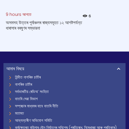
9 hours আগতে
6
অসমসহ উত্তৰ পূৰ্বাঞ্চলৰ ৰাজ্যসমূহত ১২ আগষ্টপর্যন্ত
ধাৰাসাৰ বৰষুণৰ সম্ভাৱনা
আমাৰ বিষয়ে
হিন্দীত নাগৰিক চাৰ্টাৰ
নাগৰিক চাৰ্টাৰ
সৰ্বভাৰতীয় ৰেডিঅ’ সংহিতা
বাতৰি সেৱা বিভাগ
সম্প্ৰচাৰ মাধ্যমৰ বাবে বাতৰি নীতি
মতামত
আভ্যন্তৰীণ অভিযোগ সমিতি
কৰ্মক্ষেত্ৰত মহিলাৰ যৌন নিৰ্যাতনৰ সবিশেষ (প্ৰতিৰোধ, নিষেধাজ্ঞা আৰু প্ৰতিকাৰ)