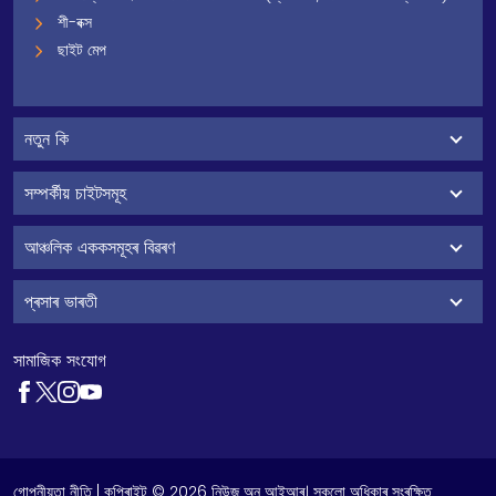
শী-বক্স
ছাইট মেপ
নতুন কি
সম্পৰ্কীয় চাইটসমূহ
আঞ্চলিক এককসমূহৰ বিৱৰণ
প্ৰসাৰ ভাৰতী
সামাজিক সংযোগ
গোপনীয়তা নীতি
| কপিৰাইট © 2026 নিউজ অন আইআৰ। সকলো অধিকাৰ সংৰক্ষিত