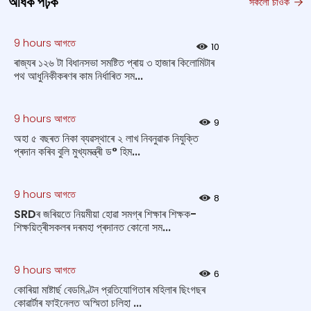
অধিক পঢ়ক
সকলো চাওক
9 hours আগতে
10
ৰাজ্যৰ ১২৬ টা বিধানসভা সমষ্টিত প্ৰায় ৩ হাজাৰ কিলোমিটাৰ
পথ আধুনিকীকৰণৰ কাম নিৰ্ধাৰিত সম...
9 hours আগতে
9
অহা ৫ বছৰত নিকা ব্যৱস্থাৰে ২ লাখ নিবনুৱাক নিযুক্তি
প্ৰদান কৰিব বুলি মুখ্যমন্ত্ৰী ড° হিম...
9 hours আগতে
8
SRDৰ জৰিয়তে নিয়মীয়া হোৱা সমগ্ৰ শিক্ষাৰ শিক্ষক-
শিক্ষয়িত্ৰীসকলৰ দৰমহা প্ৰদানত কোনো সম...
9 hours আগতে
6
কোৰিয়া মাষ্টাৰ্ছ বেডমিণ্টন প্রতিযোগিতাৰ মহিলাৰ ছিংগছৰ
কোৱাৰ্টাৰ ফাইনেলত অস্মিতা চলিহা ...