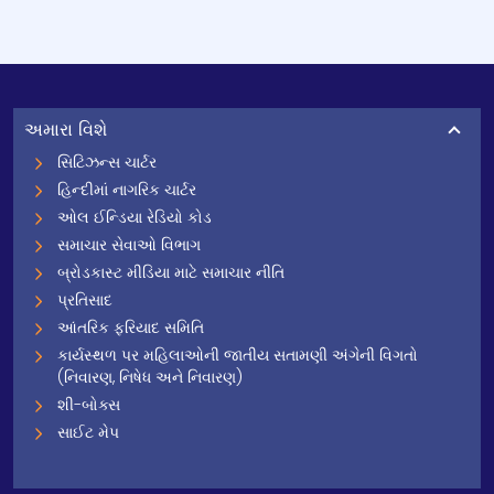
અમારા વિશે
સિટિઝન્સ ચાર્ટર
હિન્દીમાં નાગરિક ચાર્ટર
ઓલ ઈન્ડિયા રેડિયો કોડ
સમાચાર સેવાઓ વિભાગ
બ્રોડકાસ્ટ મીડિયા માટે સમાચાર નીતિ
પ્રતિસાદ
આંતરિક ફરિયાદ સમિતિ
કાર્યસ્થળ પર મહિલાઓની જાતીય સતામણી અંગેની વિગતો
(નિવારણ, નિષેધ અને નિવારણ)
શી-બોક્સ
સાઈટ મેપ