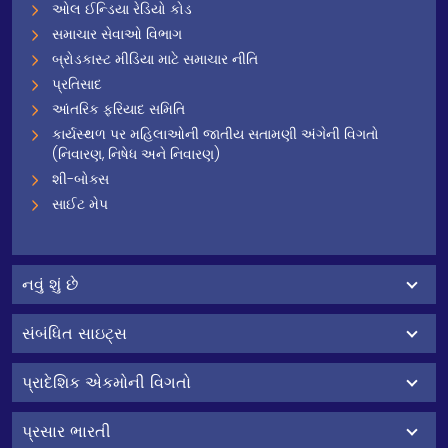
ઓલ ઈન્ડિયા રેડિયો કોડ
સમાચાર સેવાઓ વિભાગ
બ્રોડકાસ્ટ મીડિયા માટે સમાચાર નીતિ
પ્રતિસાદ
આંતરિક ફરિયાદ સમિતિ
કાર્યસ્થળ પર મહિલાઓની જાતીય સતામણી અંગેની વિગતો
(નિવારણ, નિષેધ અને નિવારણ)
શી-બોક્સ
સાઈટ મેપ
નવું શું છે
સંબંધિત સાઇટ્સ
પ્રાદેશિક એકમોની વિગતો
પ્રસાર ભારતી