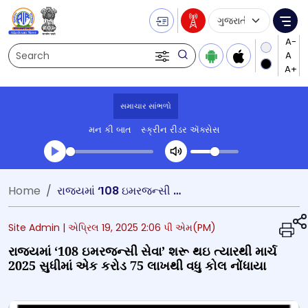
Language Selecti
Me
Search
સમાચાર સાંભળો
મન કી બાત
સ્ક્રીન રીડર ઍક્સેસ
Transcript summary
Home
રાજ્યમાં ‘108 ઇમરજન્સી સેવા’ શરૂ થઇ ત્યારથી માર્ચ 2025 સુધીમાં એક કરોડ 75 લાખથી વધુ કોલ નોંધાયા
પ્લે ઓડિયો
Site Admin |
એપ્રિલ 19, 2025 2:06 પી એમ(PM)
રાજ્યમાં ‘108 ઇમરજન્સી સેવા’ શરૂ થઇ ત્યારથી માર્ચ
2025 સુધીમાં એક કરોડ 75 લાખથી વધુ કોલ નોંધાયા