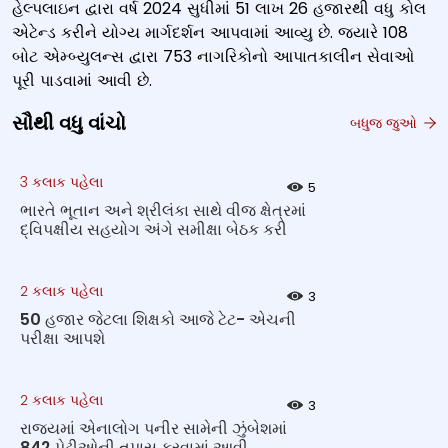
હેલ્પલાઇન દ્વારા વર્ષ 2024 સુધીમાં 51 લાખ 26 હજારથી વધુ કોલ
એટેન્ડ કરીને યોગ્ય માર્ગદર્શન આપવામાં આવ્યુ છે. જ્યારે 108
બોટ એમ્બ્યુલન્સ દ્વારા 753 નાગરિકોનો આપાતકાલીન સેવાઓ
પૂરી પાડવામાં આવી છે.
સૌથી વધુ વાંચો
બધુજ જુઓ
3 કલાક પહેલા
5
ભારતે ભૂતાન અને શ્રીલંકા સાથે વીજ ક્ષેત્રમાં
દ્વિપક્ષીય સહયોગ અંગે સમીક્ષા બેઠક કરી
2 કલાક પહેલા
3
50 હજાર જેટલા શિક્ષકો આજે ટેટ- એચની
પરીક્ષા આપશે
2 કલાક પહેલા
3
રાજ્યમાં એનાલોગ પનીર સામેની ઝુંબેશમાં
842 પેઢીઓની તપાસ કરવામાં આવી