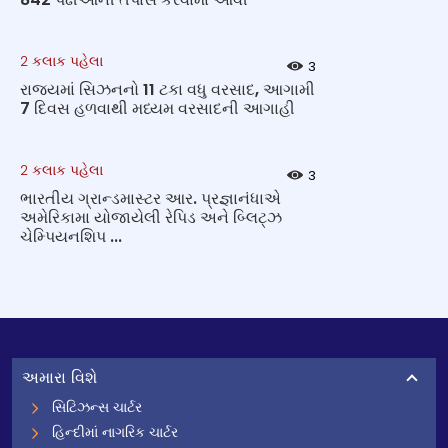
2 કલાક પહેલા
3
રાજ્યમાં સિઝનનો 11 ટકા વધુ વરસાદ, આગામી
7 દિવસ હળવાથી મધ્યમ વરસાદની આગાહી
2 કલાક પહેલા
3
ભારતીય ગ્રાન્ડમાસ્ટર આર. પ્રજ્ઞાનંધાએ
અમેરિકામા યોજાયેલી રેપિડ અને બ્લિટ્ઝ
ચેમ્પિયનશિપ ...
અમારા વિશે
સિટિઝન્સ ચાર્ટર
હિન્દીમાં નાગરિક ચાર્ટર