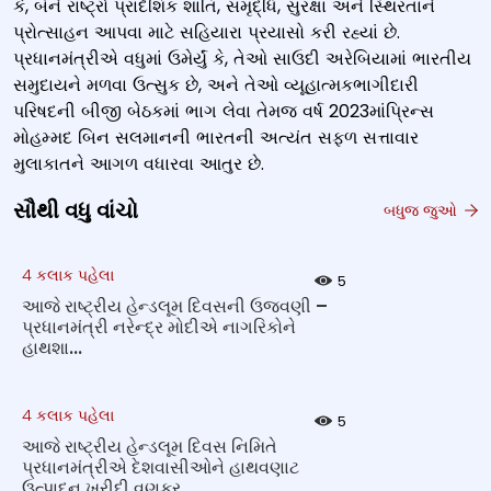
કે, બંને રાષ્ટ્રો પ્રાદેશિક શાંતિ, સમૃદ્ધિ, સુરક્ષા અને સ્થિરતાને
પ્રોત્સાહન આપવા માટે સહિયારા પ્રયાસો કરી રહ્યાં છે.
પ્રધાનમંત્રીએ વધુમાં ઉમેર્યું કે, તેઓ સાઉદી અરેબિયામાં ભારતીય
સમુદાયને મળવા ઉત્સુક છે, અને તેઓ વ્યૂહાત્મકભાગીદારી
પરિષદની બીજી બેઠકમાં ભાગ લેવા તેમજ વર્ષ 2023માંપ્રિન્સ
મોહમ્મદ બિન સલમાનની ભારતની અત્યંત સફળ સત્તાવાર
મુલાકાતને આગળ વધારવા આતુર છે.
સૌથી વધુ વાંચો
બધુજ જુઓ
4 કલાક પહેલા
5
આજે રાષ્ટ્રીય હેન્ડલૂમ દિવસની ઉજવણી –
પ્રધાનમંત્રી નરેન્દ્ર મોદીએ નાગરિકોને
હાથશા...
4 કલાક પહેલા
5
આજે રાષ્ટ્રીય હેન્ડલૂમ દિવસ નિમિતે
પ્રધાનમંત્રીએ દેશવાસીઓને હાથવણાટ
ઉત્પાદન ખરીદી વણકર ...