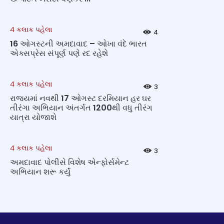
4 કલાક પહેલા
4
16 ઓગસ્ટની અમદાવાદ – ઓખા વંદે ભારત
એક્સપ્રેસ સંપૂર્ણ પણે રદ રહેશે
4 કલાક પહેલા
3
રાજ્યમાં નવથી 17 ઓગસ્ટ દરમિયાન હર ઘર
તીરંગા અભિયાન અંતર્ગત 1200થી વધુ તીરંગ
યાત્રા યોજાશે
4 કલાક પહેલા
3
અમદાવાદ પોલીસે વિશેષ એન્ફોર્સમેન્ટ
અભિયાન શરૂ કર્યું