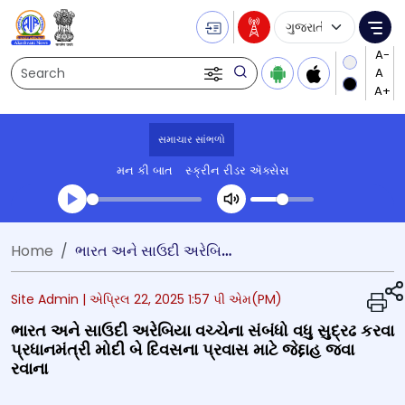
Language Selecti
Me
Search
સમાચાર સાંભળો
મન કી બાત
સ્ક્રીન રીડર ઍક્સેસ
Transcript summary
Home
ભારત અને સાઉદી અરેબિયા વચ્ચેના સંબંધો વધુ સુદ્રઢ કરવા પ્રધાનમંત્રી મોદી બે દિવસના પ્રવાસ માટે જેદ્દાહ જવા રવાના
પ્લે ઓડિયો
Site Admin |
એપ્રિલ 22, 2025 1:57 પી એમ(PM)
ભારત અને સાઉદી અરેબિયા વચ્ચેના સંબંધો વધુ સુદ્રઢ કરવા
પ્રધાનમંત્રી મોદી બે દિવસના પ્રવાસ માટે જેદ્દાહ જવા
રવાના