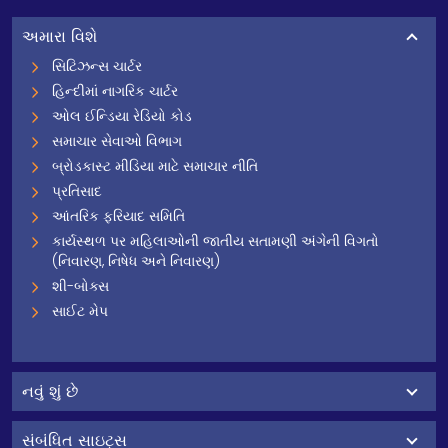
અમારા વિશે
સિટિઝન્સ ચાર્ટર
હિન્દીમાં નાગરિક ચાર્ટર
ઓલ ઈન્ડિયા રેડિયો કોડ
સમાચાર સેવાઓ વિભાગ
બ્રોડકાસ્ટ મીડિયા માટે સમાચાર નીતિ
પ્રતિસાદ
આંતરિક ફરિયાદ સમિતિ
કાર્યસ્થળ પર મહિલાઓની જાતીય સતામણી અંગેની વિગતો
(નિવારણ, નિષેધ અને નિવારણ)
શી-બોક્સ
સાઈટ મેપ
નવું શું છે
સંબંધિત સાઇટ્સ