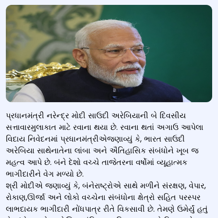
MOSCOW, RUSSIA - JULY 9: (RUSSIA OUT) Indian Prime
પ્રધાનમંત્રી નરેન્દ્ર મોદી સાઉદી અરેબિયાની બે દિવસીય
Minister Narendra Modi speaks at the Grand Kremlin
સત્તાવારમુલાકાત માટે રવાના થયા છે. રવાના થતાં અગાઉ આપેલા
Palace, on July 9, 2024 in Moscow, Russia. Indian
વિદાય નિવેદનમાં પ્રધાનમંત્રીએજણાવ્યું કે, ભારત સાઉદી
Prime Minister Narendra Modi is having a two-day
અરેબિયા સાથેનાતેના લાંબા અને ઐતિહાસિક સંબંધોને ખૂબ જ
visit to Moscow. (Photo by Contributor/Getty
મહત્વ આપે છે. બંને દેશો વચ્ચે તાજેતરના વર્ષોમાં વ્યૂહાત્મક
Images)
ભાગીદારીને વેગ મળ્યો છે.
શ્રી મોદીએ જણાવ્યું કે, બંનેરાષ્ટ્રોએ સાથે મળીને સંરક્ષણ, વેપાર,
રોકાણ,ઊર્જા અને લોકો વચ્ચેના સંબંધોના ક્ષેત્રો સહિત પરસ્પર
લાભદાયક ભાગીદારી નોંધપાત્ર રીતે વિકસાવી છે. તેમણે ઉમેર્યું હતું