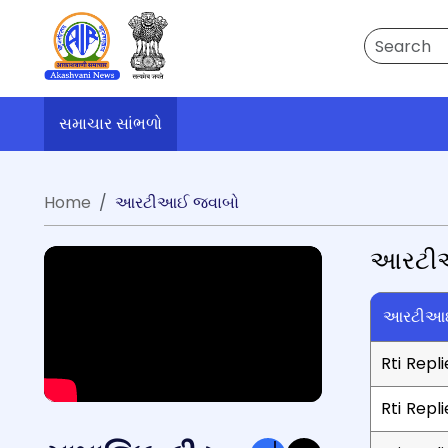
Search
સમાચાર સાંભળો
Home
આરટીઆઈ જવાબો
આરટી
આરટીઆઇ
Rti Repl
Rti Repl