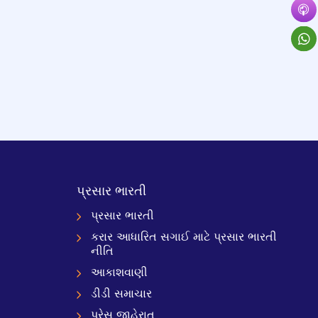
પ્રસાર ભારતી
પ્રસાર ભારતી
કરાર આધારિત સગાઈ માટે પ્રસાર ભારતી
નીતિ
આકાશવાણી
ડીડી સમાચાર
પ્રેસ જાહેરાત