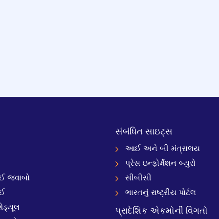
સંબંધિત સાઇટ્સ
આઈ અને બી મંત્રાલય
પ્રેસ ઇન્ફોર્મેશન બ્યુરો
 જવાબો
સીબીસી
ઈ
ભારતનું રાષ્ટ્રીય પોર્ટલ
ેડ્યૂલ
પ્રાદેશિક એકમોની વિગતો