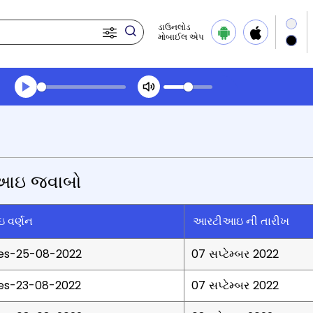
ડાઉનલોડ
મોબાઈલ એપ
Transcript summary
પ્લે ઓડિયો
આઇ જવાબો
 વર્ણન
આરટીઆઇ ની તારીખ
ies-25-08-2022
07 સપ્ટેમ્બર 2022
ies-23-08-2022
07 સપ્ટેમ્બર 2022