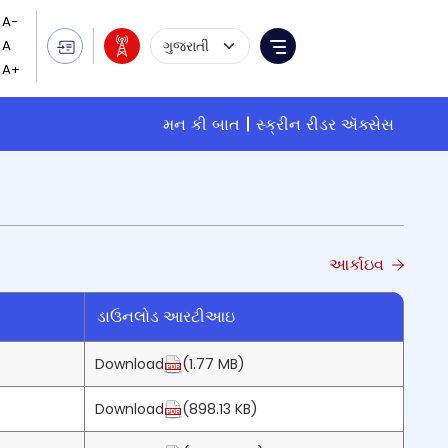
Language Selection
Menu
મન કી બાત
સ્ક્રીન રીડર ઍક્સેસ
આર્કાઇવ
ડાઉનલોડ આરટીઆઇ
Download
(1.77 MB)
Download
(898.13 KB)