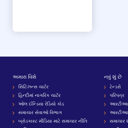
અમારા વિશે
નવું શું છે
સિટિઝન્સ ચાર્ટર
ટેન્ડરો
હિન્દીમાં નાગરિક ચાર્ટર
પરિપત્ર
ઓલ ઈન્ડિયા રેડિયો કોડ
આરટીઆઈ
સમાચાર સેવાઓ વિભાગ
આરટીઆ
બ્રોડકાસ્ટ મીડિયા માટે સમાચાર નીતિ
સમાચાર શ