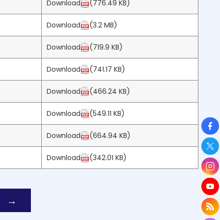
Download
(776.49 KB)
Download
(3.2 MB)
Download
(719.9 KB)
Download
(741.17 KB)
Download
(466.24 KB)
Download
(549.11 KB)
So
Download
(664.94 KB)
Download
(342.01 KB)
ks.
Next page
→