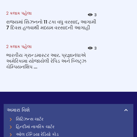
2 કલાક પહેલા
3
રાજ્યમાં સિઝનનો 11 ટકા વધુ વરસાદ, આગામી
7 દિવસ હળવાથી મધ્યમ વરસાદની આગાહી
2 કલાક પહેલા
3
ભારતીય ગ્રાન્ડમાસ્ટર આર. પ્રજ્ઞાનંધાએ
અમેરિકામા યોજાયેલી રેપિડ અને બ્લિટ્ઝ
ચેમ્પિયનશિપ ...
અમારા વિશે
સિટિઝન્સ ચાર્ટર
હિન્દીમાં નાગરિક ચાર્ટર
ઓલ ઈન્ડિયા રેડિયો કોડ