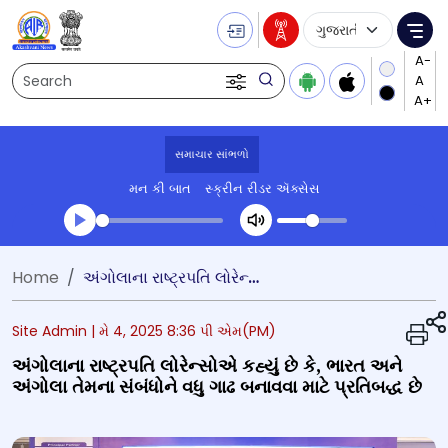
Language Selecti
Me
Search
સમાચાર સાંભળો
મન કી બાત
સ્ક્રીન રીડર ઍક્સેસ
Transcript summary
Home
અંગોલાના રાષ્ટ્રપતિ લોરેન્સોએ કહ્યું છે કે, ભારત અને અંગોલા તેમના સંબંધોને વધુ ગાઢ બનાવવા માટે પ્રતિબદ્ધ છે
પ્લે ઓડિયો
Site Admin |
મે 4, 2025 8:36 પી એમ(PM)
અંગોલાના રાષ્ટ્રપતિ લોરેન્સોએ કહ્યું છે કે, ભારત અને
અંગોલા તેમના સંબંધોને વધુ ગાઢ બનાવવા માટે પ્રતિબદ્ધ છે