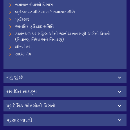
સમાચાર સેવાઓ વિભાગ
બ્રોડકાસ્ટ મીડિયા માટે સમાચાર નીતિ
પ્રતિસાદ
આંતરિક ફરિયાદ સમિતિ
કાર્યસ્થળ પર મહિલાઓની જાતીય સતામણી અંગેની વિગતો
(નિવારણ, નિષેધ અને નિવારણ)
શી-બોક્સ
સાઈટ મેપ
નવું શું છે
સંબંધિત સાઇટ્સ
પ્રાદેશિક એકમોની વિગતો
પ્રસાર ભારતી