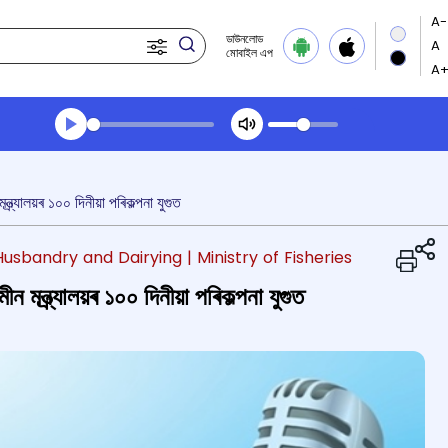
ডাউনলোড
মোবাইল এপ
Transcript summary
খেলা অডিঅ' দপুুরের খবর
্ৰ্যালয়ৰ ১০০ দিনীয়া পৰিকল্পনা যুগুত
Husbandry and Dairying
| Ministry of Fisheries
মন্ত্ৰ্যালয়ৰ ১০০ দিনীয়া পৰিকল্পনা যুগুত