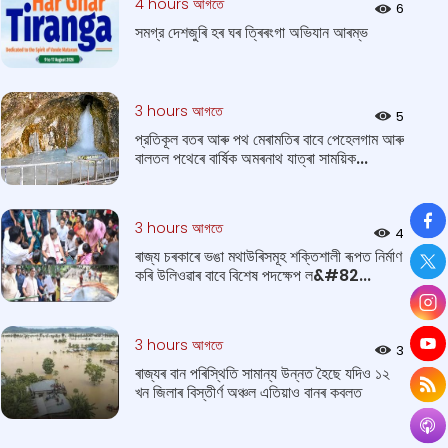
4 hours আগতে
6
সমগ্র দেশজুৰি হৰ ঘৰ ত্ৰিৰংগা অভিযান আৰম্ভ
3 hours আগতে
5
প্রতিকূল বতৰ আৰু পথ মেৰামতিৰ বাবে পেহেলগাম আৰু
বালতল পথেৰে বাৰ্ষিক অমৰনাথ যাত্ৰা সাময়িক...
So
3 hours আগতে
4
ৰাজ্য চৰকাৰে ভঙা মথাউৰিসমূহ শক্তিশালী ৰূপত নিৰ্মাণ
কৰি উলিওৱাৰ বাবে বিশেষ পদক্ষেপ ল&#82...
3 hours আগতে
3
ৰাজ্যৰ বান পৰিস্থিতি সামান্য উন্নত হৈছে যদিও ১২
খন জিলাৰ বিস্তীর্ণ অঞ্চল এতিয়াও বানৰ কবলত