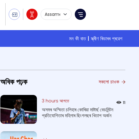
Language Selection
Menu
মন কী বাত
স্ক্ৰীণ ৰিডাৰৰ প্ৰৱেশ
অধিক পঢ়ক
সকলো চাওক
3 hours আগতে
11
অসমৰ অস্মিতা চলিহাৰ কোৰিয়া মাষ্টাৰ্ছ বেডমিন্টন
প্রতিযোগিতাৰ মহিলাৰ ছিংগলছৰ খিতাপ অর্জন