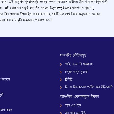
্রকাশ কৰে। এই অনুসৰি প্ৰধানমন্ত্রী মৎস্য সম্পদ যোজনাৰ অধীনত মীন খণ্ডক শক্তিশালী
এই যোজনাৰ চতুর্থ বর্ষপূৰ্তিৰ সময়ত উত্তৰ-পূৰ্বাঞ্চলৰ অৰুণাচল প্রদেশ,
ংহত মীন পালনক উৎসাহিত কৰাৰ বাবে ৪২ কোটি ৪৩ লাখ টকাৰ অনুমোদন জনোৱা
় কৰা হ’ব বুলি মন্ত্রালয়ে প্রকাশ কৰে।
সম্পৰ্কীয় চাইটসমূহ
আই এণ্ড বি মন্ত্ৰালয়
প্ৰেছ তথ্য ব্যুৰো
 উত্তৰ
চিবিচি
ডি এ ভিনেচনেল পৰ্টেল অৱ ইণ্ডিয়াP
ূচী
আঞ্চলিক এককসমূহৰ বিৱৰণ
আৰ এন ইউ
যোগ কৰক
নন আৰ এন ইউ