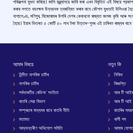
পৰিকল্পনা যুগুত কৰিছে। কালি মন্ত্ৰ্যালয়ে জাৰি কৰা এখন বিবৃতিত এই বিষয়ে প
কৰাৰ লগতে বহনক্ষম উন্নয়নক ত্বৰান্বিত কৰাৰ বাবে কৌশল যুগুতাই উলিওৱা হৈছে। 
নাগালেণ্ড, মণিপুৰ, মিজোৰামৰ উপৰি দেশৰ কেবাখনো ৰাজ্যত জলজ কৃষি আৰু স
হৈছে। ইয়াৰ ভিতৰত ৫ কোটি ৫০ লাখ টকা উত্তৰ-পূবৰ এই চাৰিখন ৰাজ্যৰ বাবে ব্যয
আমাৰ বিষয়ে
নতুন কি
হিন্দীত নাগৰিক চাৰ্টাৰ
নিবিদা
নাগৰিক চাৰ্টাৰ
বিজ্ঞপ্তি
সৰ্বভাৰতীয় ৰেডিঅ’ সংহিতা
আৰ টি আইৰ
বাতৰি সেৱা বিভাগ
আৰ টি আই
সম্প্ৰচাৰ মাধ্যমৰ বাবে বাতৰি নীতি
বাতৰিৰ সময়স
মতামত
খালী পদ
আভ্যন্তৰীণ অভিযোগ সমিতি
আমাৰ যোগা