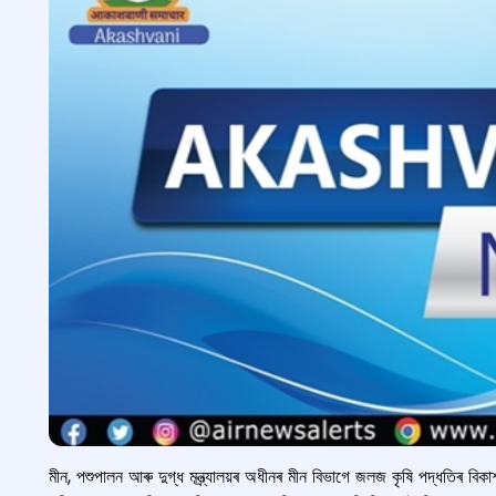
মীন, পশুপালন আৰু দুগ্ধ মন্ত্ৰ্যালয়ৰ অধীনৰ মীন বিভাগে জলজ কৃষি পদ্ধতিৰ বি