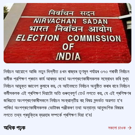
নির্বাচন আয়োগে আজি নতুন দিল্লীত ৪খন ৰাজ্যৰ তৃণমূল পৰ্যায়ৰ ৩৭৩ গৰাকী নিৰ্বাচন
কৰ্মীক প্রশিক্ষণ প্ৰদান কাৰ্য আৰম্ভ কৰে। অংশগ্ৰহণকাৰীসকলক সম্বোধন কৰি মুখ্য
নির্বাচন আয়ুক্ত জ্ঞানেশ কুমাৰে কয়, যে আইনমতে নির্বাচন অনুষ্ঠিত কৰাৰ বাবে নিৰ্বাচন
কৰ্মীসকলক এই প্ৰশিক্ষণ দিয়াটো অতি গুৰুত্বপূৰ্ণ তেওঁ লগতে কয়, যে এই প্ৰশিক্ষণৰ
জৰিয়তে অংশগ্ৰহণকাৰীসকলে নির্বাচন সংক্রান্তীয় বহু বিষয় সন্দৰ্ভত অৱগত হ’ব
পাৰিব। অংশগ্ৰহণকাৰীসকলক ভোটাৰৰ পঞ্জীকৰণ তথা অন্যান্য আনুসংগিক বিষয়ৰ
লগতে তথ্য প্ৰযুক্তিৰ ব্যৱহাৰ সম্পৰ্কে প্ৰশিক্ষণ দিয়া হ’ব।
অধিক পঢ়ক
সকলো চাওক