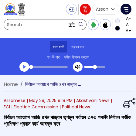
Language Selecti
Me
Search
শুনক বাতৰি
সন্ধ্যার খবর
মন কী বাত
স্ক্ৰীণ ৰিডাৰৰ প্ৰৱেশ
Transcript summary
Home
নির্বাচন আয়োগে আজি ৪খন ৰাজ্যৰ তৃণমূল পৰ্যায়ৰ ৩৭৩ গৰাকী নিৰ্বাচন কৰ্মীক প্রশিক্ষণ প্ৰদান কাৰ্য আৰম্ভ কৰে
খেলা অডিঅ' সন্ধ্যার খবর
Assamese |
May 29, 2025 9:18 PM
| Akashvani News
|
ECI
| Election Commission
| Political News
নির্বাচন আয়োগে আজি ৪খন ৰাজ্যৰ তৃণমূল পৰ্যায়ৰ ৩৭৩ গৰাকী নিৰ্বাচন কৰ্মীক
প্রশিক্ষণ প্ৰদান কাৰ্য আৰম্ভ কৰে