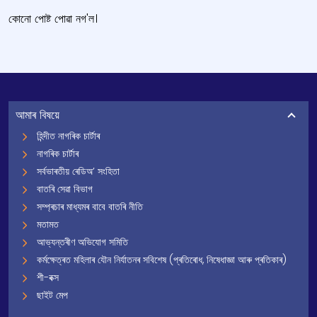
কোনো পোষ্ট পোৱা নগ'ল।
আমাৰ বিষয়ে
হিন্দীত নাগৰিক চাৰ্টাৰ
নাগৰিক চাৰ্টাৰ
সৰ্বভাৰতীয় ৰেডিঅ’ সংহিতা
বাতৰি সেৱা বিভাগ
সম্প্ৰচাৰ মাধ্যমৰ বাবে বাতৰি নীতি
মতামত
আভ্যন্তৰীণ অভিযোগ সমিতি
কৰ্মক্ষেত্ৰত মহিলাৰ যৌন নিৰ্যাতনৰ সবিশেষ (প্ৰতিৰোধ, নিষেধাজ্ঞা আৰু প্ৰতিকাৰ)
শী-বক্স
ছাইট মেপ