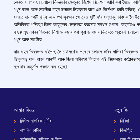
চহৰত যান-বাহন চলাচল নিয়ন্ত্ৰণৰ ক্ষেত্ৰত বিশেষ নিৰ্দেশনা জাৰি কৰা হৈছে। কা
গধূৰ বাহন আৰু মজলীয়া বাহন চলাচল নিয়ন্ত্ৰণৰ বাবে এই নিৰ্দেশনা জাৰি কৰিছে। 
সময়ত যান-জঁট বৃদ্ধি আৰু পথ সুৰক্ষাৰ ক্ষেত্ৰত সৃষ্টি হ’ব সম্ভাৱ্য বিপদক লৈ
অতিৰিক্ত পৰিবহণ জিলা আয়ুক্তৰ নেতৃত্বত ব্যৱসায় সন্থাৰ লগতে কেইবাটাও প্ৰ
বাহনসমূহ নগৰৰ ভিতৰত নিশা ৯ বজাৰ পৰা পুৱা ৬ বজাৰ ভিতৰতে প্ৰৱেশ, চলাচল
গধুৰ আৰু মজলীয়া
যান বাহন ডিব্ৰুগড় বাইপাছ হৈ চাউলখোৱা পথেৰে চলাচল কৰিব লাগিব। ডিব্ৰুগড় য
ডিব্ৰুগড় যান-বাহন আৰক্ষী আৰু জিলা পৰিবহণ বিষয়াক এই নিয়মসমূহ কঠোৰভাৱে ব
ৰখোৱাৰ অনুমতি প্ৰদান কৰা হৈছে।
আমাৰ বিষয়ে
নতুন কি
হিন্দীত নাগৰিক চাৰ্টাৰ
নিবিদা
নাগৰিক চাৰ্টাৰ
বিজ্ঞপ্তি
সৰ্বভাৰতীয় ৰেডিঅ’ সংহিতা
আৰ টি আইৰ