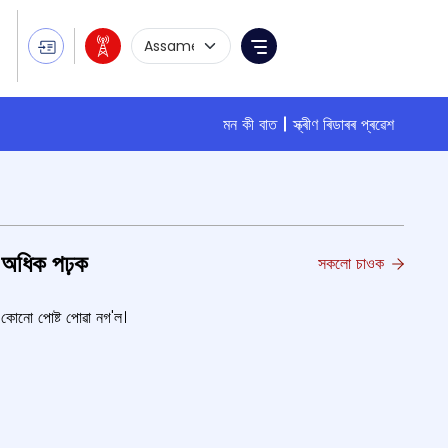
Language Selection
Menu
মন কী বাত
স্ক্ৰীণ ৰিডাৰৰ প্ৰৱেশ
অধিক পঢ়ক
সকলো চাওক
কোনো পোষ্ট পোৱা নগ'ল।