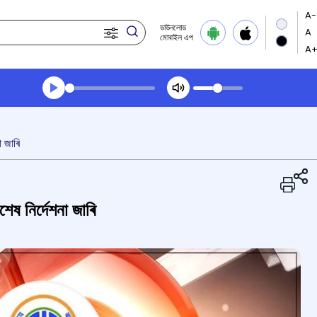
ডাউনলোড
মোবাইল এপ
Transcript summary
খেলা অডিঅ' দুপৰীয়াৰ খবৰ
া জাৰি
শেষ নিৰ্দেশনা জাৰি