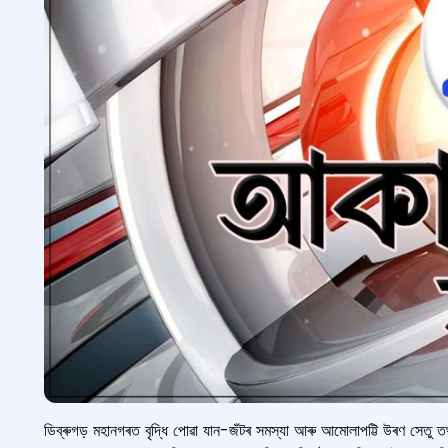
ডিব্ৰুগড় মহানগৰত বৃদ্ধি পোৱা যান-জঁটৰ সমস্যা আৰু আমোলাপট্টি উৰণ সেতু তথা