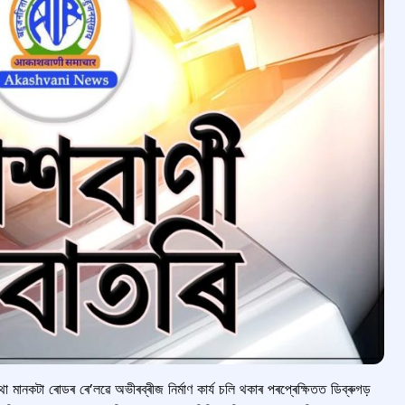
 মানকটা ৰোডৰ ৰে’লৱে অভীৰব্ৰীজ নিৰ্মাণ কাৰ্য চলি থকাৰ পৰপ্ৰেক্ষিতত ডিব্ৰুগড়