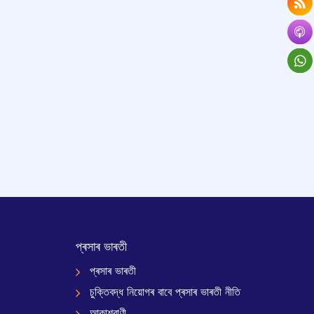
প্ৰসাৰ ভাৰতী
প্ৰসাৰ ভাৰতী
চুক্তিবদ্ধ নিয়োগৰ বাবে প্ৰসাৰ ভাৰতী নীতি
আকাশবাণী