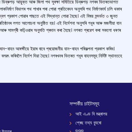
লি ডিব্ৰুগড় আয়ুক্ত আৰু জিলা পথ সুৰক্ষা সমিতিয়ে ডিব্ৰুগড় নগৰৰ ভিতৰতভাগত
লোকনিৰ্মাণ বিভাগৰ পথ শাখাৰ পৰা পোৱা প্ৰতিবেদন অনুসৰি পথ নিৰ্মাণকাৰ্য চলি থকাৰ
 উদ্বেগ প্রকাশ পোৱাৰ পাছতে এই সিদ্ধান্ত লোৱা হৈছে। এই বিষয় সন্দৰ্ভত ৩ জুনত
তিষ্ঠানৰ লগত আলোচনা অনুষ্ঠিত হয়। এই নিৰ্দেশনা অনুসৰি গধূৰ আৰু মজলীয়া যান
 আৰু সামগ্ৰী কঢ়িওৱাৰ অনুমতি প্ৰদান কৰা হৈছে। নগৰত প্ৰৱেশ কৰা সকলো ধৰণৰ
ান-বাহন আৰক্ষীয়ে ইয়াৰ বাবে প্ৰয়োজনীয় যান-বাহন পৰিকল্পনা প্রকাশ কৰিব।
লৱৎ কৰিবলৈ নিৰ্দেশ দিয়া হৈছে। নগৰখনৰ ভিতৰত গধূৰ বাহনসমূহ নিৰ্দিষ্ট স্থানতহে
সম্পৰ্কীয় চাইটসমূহ
আই এণ্ড বি মন্ত্ৰালয়
প্ৰেছ তথ্য ব্যুৰো
 উত্তৰ
চিবিচি