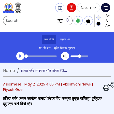
Language Selecti
Me
Search
শুনক বাতৰি
সন্ধ্যার খবর
মন কী বাত
স্ক্ৰীণ ৰিডাৰৰ প্ৰৱেশ
Transcript summary
Home
চলিত বৰ্ষৰ শেষৰ ভাগলৈ ভাৰত ইউৰোপীয় সংস্থা মুক্ত বাণিজ্য চুক্তিক চূড়ান্ত ৰূপ দিয়া হ’ব
খেলা অডিঅ' সন্ধ্যার খবর
Assamese |
May 2, 2025 4:05 PM
| Akashvani News
|
Piyush Goel
চলিত বৰ্ষৰ শেষৰ ভাগলৈ ভাৰত ইউৰোপীয় সংস্থা মুক্ত বাণিজ্য চুক্তিক
চূড়ান্ত ৰূপ দিয়া হ’ব