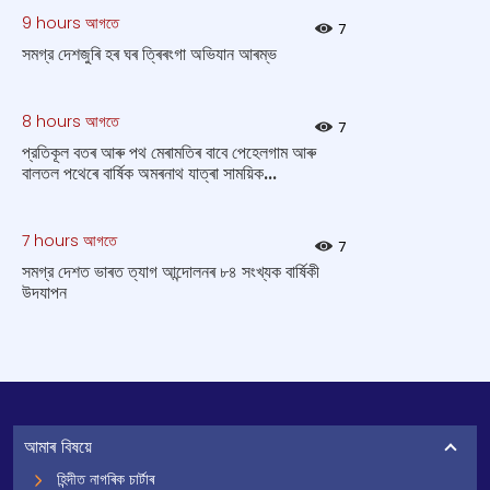
9 hours আগতে
7
সমগ্র দেশজুৰি হৰ ঘৰ ত্ৰিৰংগা অভিযান আৰম্ভ
8 hours আগতে
7
প্রতিকূল বতৰ আৰু পথ মেৰামতিৰ বাবে পেহেলগাম আৰু
বালতল পথেৰে বাৰ্ষিক অমৰনাথ যাত্ৰা সাময়িক...
7 hours আগতে
7
সমগ্র দেশত ভাৰত ত্যাগ আন্দোলনৰ ৮৪ সংখ্যক বার্ষিকী
উদযাপন
আমাৰ বিষয়ে
হিন্দীত নাগৰিক চাৰ্টাৰ