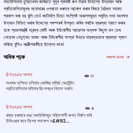
সহযোগিতাক চুক্তিখনৰ জৰিয়তে সুদূৰ প্ৰসাৰী ৰূপ দিয়াৰ উদ্দেশ্যে উদ্ভাৱন আৰু
প্ৰতিযোগিতামূলক মনোভাৱৰ ওপৰতো গুৰুত্ব আৰোপ কৰাৰ বিষয়ে বৈঠকত সহমত
প্ৰকাশ কৰা হয় বুলি তেওঁ জানিবলৈ দিয়ে। সংশ্লিষ্ট অঞ্চলসমূহত সমৃদ্ধি তথা বহনক্ষম
উন্নয়ন নিশ্চিত কৰাৰ উদ্দেশ্যে পৰস্পৰৰ্ক উপকৃত কৰিব পৰাকৈ ব্যৱস্থা গ্ৰহণ কৰাৰ
হকে প্রধানমন্ত্ৰী নৰেন্দ্ৰ মোদী আৰু ইউৰোপীয় আয়োগৰ অধ্যক্ষ উছুলা ভন ডেৰ
লেয়েনৰ নেতৃত্বত ভাৰত আৰু ইউৰোপীয় সংস্থা উভয়ে দায়বদ্ধতাৰে ব্যৱস্থা গ্ৰহণ
কৰিছে বুলিও মন্ত্ৰীগৰাকীয়ে উল্লেখ কৰে।
অধিক পঢ়ক
সকলো চাওক
8 hours আগতে
17
অসমৰ অস্মিতা চলিহাৰ কোৰিয়া মাষ্টাৰ্ছ বেডমিন্টন
প্রতিযোগিতাৰ মহিলাৰ ছিংগলছৰ খিতাপ অর্জন
8 hours আগতে
9
ৰাজ্য চৰকাৰে ভঙা মথাউৰিসমূহ শক্তিশালী ৰূপত নিৰ্মাণ কৰি
উলিওৱাৰ বাবে বিশেষ পদক্ষেপ ল&#82...