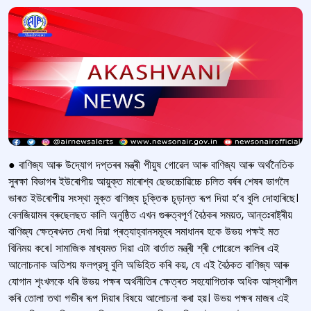
● বাণিজ্য আৰু উদ্যোগ দপ্তৰৰ মন্ত্ৰী পীয়ুষ গোৱেল আৰু বাণিজ্য আৰু অৰ্থনৈতিক
সুৰক্ষা বিভাগৰ ইউৰোপীয় আয়ুক্ত মাৰোশ্ব ছেভচ্চোৱিচ্চে চলিত বৰ্ষৰ শেষৰ ভাগলৈ
ভাৰত ইউৰোপীয় সংস্থা মুক্ত বাণিজ্য চুক্তিক চূড়ান্ত ৰূপ দিয়া হ’ব বুলি দোহাৰিছে।
বেলজিয়ামৰ ব্ৰুছেলছত কালি অনুষ্ঠিত এখন গুৰুত্বপূৰ্ণ বৈঠকৰ সময়ত, আন্তঃৰাষ্ট্ৰীয়
বাণিজ্য ক্ষেত্ৰখনত দেখা দিয়া প্ৰত্যাহ্বানসমূহৰ সমাধানৰ হকে উভয় পক্ষই মত
বিনিময় কৰে। সামাজিক মাধ্যমত দিয়া এটা বাৰ্তাত মন্ত্ৰী শ্ৰী গোৱেলে কালিৰ এই
আলোচনাক অতিশয় ফলপ্রসূ বুলি অভিহিত কৰি কয়, যে এই বৈঠকত বাণিজ্য আৰু
যোগান শৃংখলকে ধৰি উভয় পক্ষৰ অৰ্থনীতিৰ ক্ষেত্ৰত সহযোগিতাক অধিক আস্থাশীল
কৰি তোলা তথা গভীৰ ৰূপ দিয়াৰ বিষয়ে আলোচনা কৰা হয়। উভয় পক্ষৰ মাজৰ এই