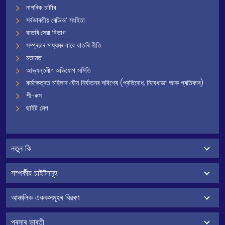
নাগৰিক চাৰ্টাৰ
সৰ্বভাৰতীয় ৰেডিঅ’ সংহিতা
বাতৰি সেৱা বিভাগ
সম্প্ৰচাৰ মাধ্যমৰ বাবে বাতৰি নীতি
মতামত
আভ্যন্তৰীণ অভিযোগ সমিতি
কৰ্মক্ষেত্ৰত মহিলাৰ যৌন নিৰ্যাতনৰ সবিশেষ (প্ৰতিৰোধ, নিষেধাজ্ঞা আৰু প্ৰতিকাৰ)
শী-বক্স
ছাইট মেপ
নতুন কি
সম্পৰ্কীয় চাইটসমূহ
আঞ্চলিক এককসমূহৰ বিৱৰণ
প্ৰসাৰ ভাৰতী