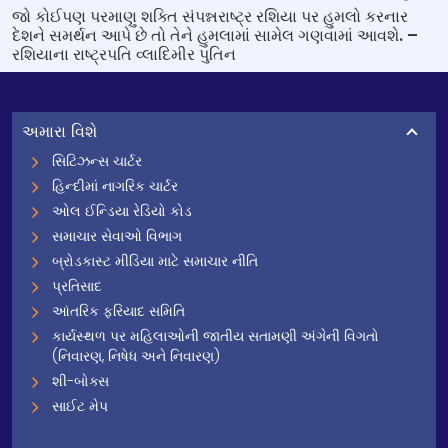
જો કોઈપણ પરમાણુ શક્તિ સંપન્નરાષ્ટ્ર રશિયા પર હુમલો કરનાર
દેશને સમર્થન આપે છે તો તેને હુમલામાં સામેલ ગણવામાં આવશે. –
રશિયાના રાષ્ટ્રપતિ વ્લાદિમીર પુતિન
અમારા વિશે
સિટિઝન્સ ચાર્ટર
હિન્દીમાં નાગરિક ચાર્ટર
ઓલ ઈન્ડિયા રેડિયો કોડ
સમાચાર સેવાઓ વિભાગ
બ્રોડકાસ્ટ મીડિયા માટે સમાચાર નીતિ
પ્રતિસાદ
આંતરિક ફરિયાદ સમિતિ
કાર્યસ્થળ પર મહિલાઓની જાતીય સતામણી અંગેની વિગતો
(નિવારણ, નિષેધ અને નિવારણ)
શી-બોક્સ
સાઈટ મેપ