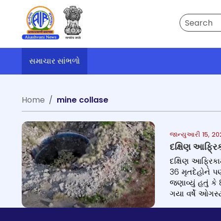
Search
સમાચાર સાંભળો
Home
mine collase
જાન્યુઆરી 15, 2
દક્ષિણ આફ્રિ
દક્ષિણ આફ્રિક
36 મૃતદેહોને 
જણાવ્યું હતું
ગયા વર્ષે ઓગસ્