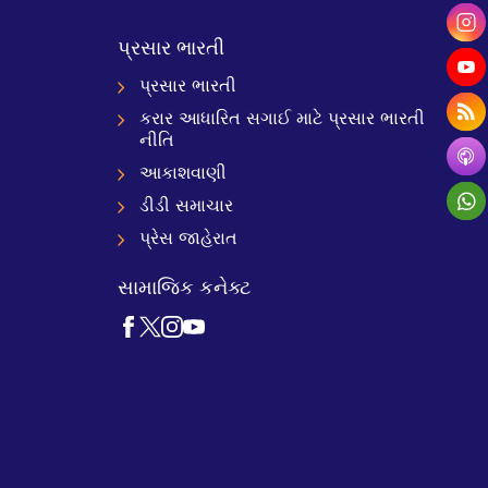
પ્રસાર ભારતી
પ્રસાર ભારતી
કરાર આધારિત સગાઈ માટે પ્રસાર ભારતી
નીતિ
આકાશવાણી
ડીડી સમાચાર
પ્રેસ જાહેરાત
સામાજિક કનેક્ટ