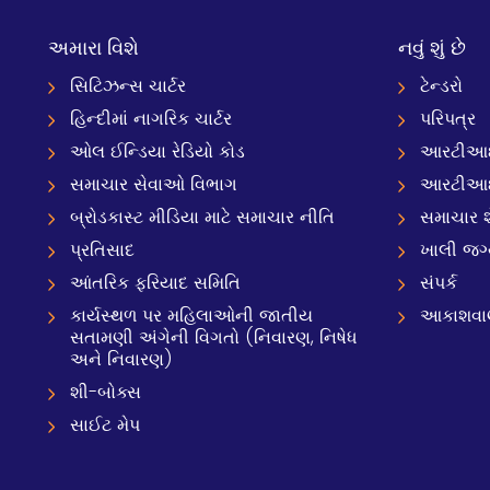
અમારા વિશે
નવું શું છે
સિટિઝન્સ ચાર્ટર
ટેન્ડરો
હિન્દીમાં નાગરિક ચાર્ટર
પરિપત્ર
ઓલ ઈન્ડિયા રેડિયો કોડ
આરટીઆઈ
સમાચાર સેવાઓ વિભાગ
આરટીઆ
બ્રોડકાસ્ટ મીડિયા માટે સમાચાર નીતિ
સમાચાર શ
પ્રતિસાદ
ખાલી જગ
આંતરિક ફરિયાદ સમિતિ
સંપર્ક
કાર્યસ્થળ પર મહિલાઓની જાતીય
આકાશવાણી
સતામણી અંગેની વિગતો (નિવારણ, નિષેધ
અને નિવારણ)
શી-બોક્સ
સાઈટ મેપ