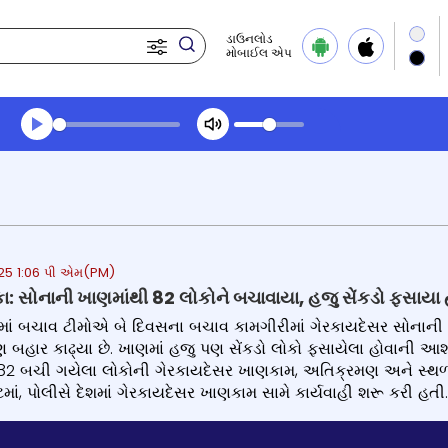
ડાઉનલોડ
મોબાઈલ એપ
Transcript summary
પ્લે ઓડિયો
025 1:06 પી એમ(PM)
કા: સોનાની ખાણમાંથી 82 લોકોને બચાવાયા, હજુ સેંકડો ફસાયા
ામાં બચાવ ટીમોએ બે દિવસના બચાવ કામગીરીમાં ગેરકાયદેસર સોનાની 
પણ બહાર કાઢ્યા છે. ખાણમાં હજુ પણ સેંકડો લોકો ફસાયેલા હોવાની 
 કે 82 બચી ગયેલા લોકોની ગેરકાયદેસર ખાણકામ, અતિક્રમણ અને સ્
ટમાં, પોલીસે દેશમાં ગેરકાયદેસર ખાણકામ સામે કાર્યવાહી શરૂ કરી હ