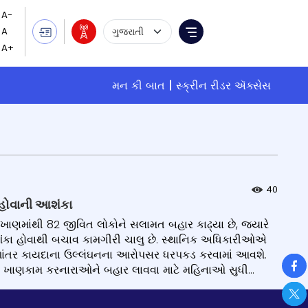
Language Selection
Menu
મન કી બાત
સ્ક્રીન રીડર ઍક્સેસ
40
 હોવાની આશંકા
ખાણમાંથી 82 જીવિત લોકોને સલામત બહાર કાઢ્યા છે, જ્યારે
આશંકા હોવાથી બચાવ કામગીરી ચાલુ છે. સ્થાનિક અધિકારીઓએ
થળાંતર કાયદાના ઉલ્લંઘનના આરોપસર ધરપકડ કરવામાં આવશે.
So
તી. ખાણકામ કરનારાઓને બહાર લાવવા માટે મહિનાઓ સુધી...