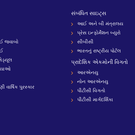
સંબંધિત સાઇટ્સ
આઈ અને બી મંત્રાલય
પ્રેસ ઇન્ફોર્મેશન બ્યુરો
 જવાબો
સીબીસી
ઈ
ભારતનું રાષ્ટ્રીય પોર્ટલ
ેડ્યૂલ
પ્રાદેશિક એકમોની વિગતો
્યાઓ
આરએનયુ
નોન આરએનયુ
 વાર્ષિક પુરસ્કાર
પીટીસી વિગતો
પીટીસી માર્ગદર્શિકા