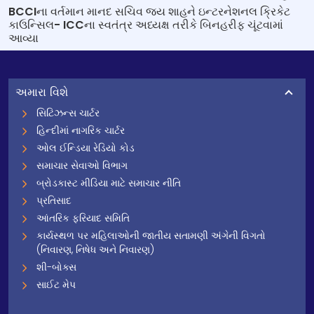
BCCIના વર્તમાન માનદ સચિવ જય શાહને ઇન્ટરનેશનલ ક્રિકેટ
કાઉન્સિલ- ICCના સ્વતંત્ર અધ્યક્ષ તરીકે બિનહરીફ ચૂંટવામાં
આવ્યા
અમારા વિશે
સિટિઝન્સ ચાર્ટર
હિન્દીમાં નાગરિક ચાર્ટર
ઓલ ઈન્ડિયા રેડિયો કોડ
સમાચાર સેવાઓ વિભાગ
બ્રોડકાસ્ટ મીડિયા માટે સમાચાર નીતિ
પ્રતિસાદ
આંતરિક ફરિયાદ સમિતિ
કાર્યસ્થળ પર મહિલાઓની જાતીય સતામણી અંગેની વિગતો
(નિવારણ, નિષેધ અને નિવારણ)
શી-બોક્સ
સાઈટ મેપ