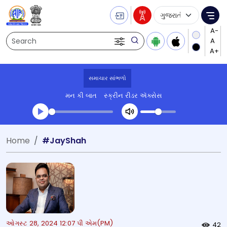
Language Selecti
Me
Search
સમાચાર સાંભળો
મન કી બાત
સ્ક્રીન રીડર ઍક્સેસ
Transcript summary
Home
#JayShah
પ્લે ઓડિયો
ઓગસ્ટ 28, 2024 12:07 પી એમ(PM)
42