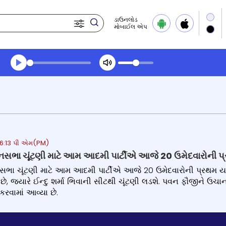
ડાઉનલોડ
મોબાઈલ એપ
Transcript summary
પ્લે ઓડિયો
4 6:13 પી એમ(PM)
નસભા ચૂંટણી માટે આમ આદમી પાર્ટીએ આજે 20 ઉમેદવારોની પ્
ભા ચૂંટણી માટે આમ આદમી પાર્ટીએ આજે 20 ઉમેદવારોની પ્રથમ યાદી જ
યા છે, જ્યારે ઈન્દુ શર્મા ભિવાની સીટથી ચૂંટણી લડશે. પવન ફૌજીને ઉચ
કરવામાં આવ્યા છે.