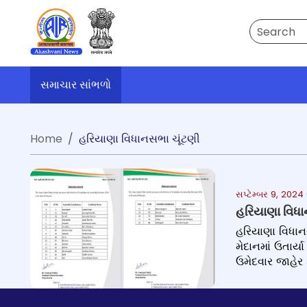
Search
સમાચાર સાંભળો
Home
હરિયાણા વિધાનસભા ચૂંટણી
સપ્ટેમ્બર 9, 202
હરિયાણા વિધા
હરિયાણા વિધાનસ
મેદાનમાં ઉતાર્
ઉમેદવાર જાહેર 