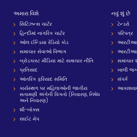
અમારા વિશે
નવું શું છે
સિટિઝન્સ ચાર્ટર
ટેન્ડરો
હિન્દીમાં નાગરિક ચાર્ટર
પરિપત્ર
ઓલ ઈન્ડિયા રેડિયો કોડ
આરટીઆઈ
સમાચાર સેવાઓ વિભાગ
આરટીઆ
બ્રોડકાસ્ટ મીડિયા માટે સમાચાર નીતિ
સમાચાર શ
પ્રતિસાદ
ખાલી જગ
આંતરિક ફરિયાદ સમિતિ
સંપર્ક
કાર્યસ્થળ પર મહિલાઓની જાતીય
આકાશવાણી
સતામણી અંગેની વિગતો (નિવારણ, નિષેધ
અને નિવારણ)
શી-બોક્સ
સાઈટ મેપ