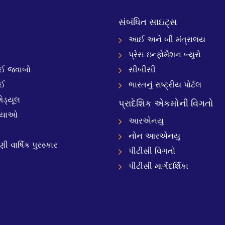
સંબંધિત સાઇટ્સ
આઈ અને બી મંત્રાલય
પ્રેસ ઇન્ફોર્મેશન બ્યુરો
 જવાબો
સીબીસી
ઈ
ભારતનું રાષ્ટ્રીય પોર્ટલ
ેડ્યૂલ
પ્રાદેશિક એકમોની વિગતો
્યાઓ
આરએનયુ
નોન આરએનયુ
 વાર્ષિક પુરસ્કાર
પીટીસી વિગતો
પીટીસી માર્ગદર્શિકા