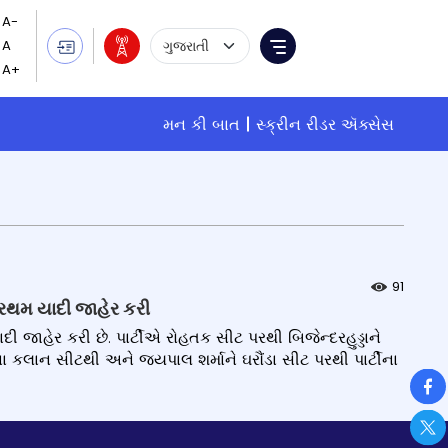
Language Selection
Menu
મન કી બાત
સ્ક્રીન રીડર ઍક્સેસ
91
રથમ યાદી જાહેર કરી
ાહેર કરી છે. પાર્ટીએ રોહતક સીટ પરથી બિજેન્દરહુડ્ડાને
ાના કલાન સીટથી અને જયપાલ શર્માને ઘરૌંડા સીટ પરથી પાર્ટીના
So