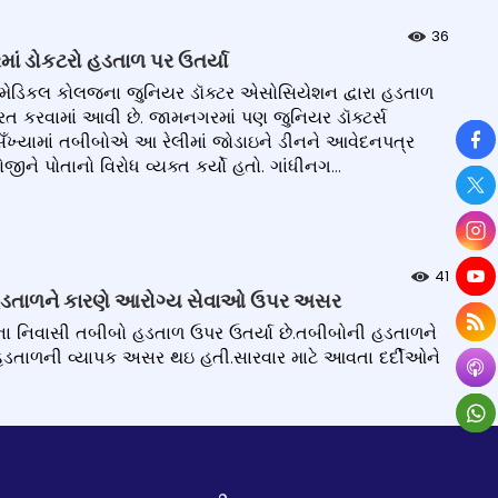
36
માં ડોકટરો હડતાળ પર ઉતર્યા
ે મેડિકલ કોલજના જુનિયર ડૉક્ટર એસોસિયેશન દ્વારા હડતાળ
્યરત કરવામાં આવી છે. જામનગરમાં પણ જુનિયર ડૉક્ટર્સ
So
ટી સઁખ્યામાં તબીબોએ આ રેલીમાં જોડાઇને ડીનને આવેદનપત્ર
ે પોતાનો વિરોધ વ્યક્ત કર્યો હતો. ગાંધીનગ...
41
ની હડતાળને કારણે આરોગ્ય સેવાઓ ઉપર અસર
ટલના નિવાસી તબીબો હડતાળ ઉપર ઉતર્યા છે.તબીબોની હડતાળને
 હડતાળની વ્યાપક અસર થઇ હતી.સારવાર માટે આવતા દર્દીઓને