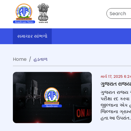
Search
સમાચાર સાંભળો
Home
હડતાળ
માર્ચ 17, 2025 6
ગુજરાત રાજ્ય
ગુજરાત રાજ્ય 
પરીક્ષા રદ કર
જીલ્લાના એક હ
જિલ્લાના ગ્રા
હતા.આ ઉપરાંત..