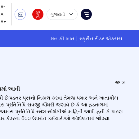
Language Selection
Menu
મન કી બાત
સ્ક્રીન રીડર ઍક્સેસ
51
ામાં આવી
વી છે.પડતર પ્રશ્નનો નિકાલ કરવા તેમજ પગાર અને ખાતાકીય
ા પ્રતિનિધિ સવજી ચૌધરી જણાવે છે કે આ હડતાળમાં
અમારા પ્રતિનિધિ રમેશ સોલંકીએ માહિતી આપી હતી કે પાટણ
ચાર કેડરના 600 ઉપરાંત કર્મચારીઓ આંદોલનમાં જોડયા