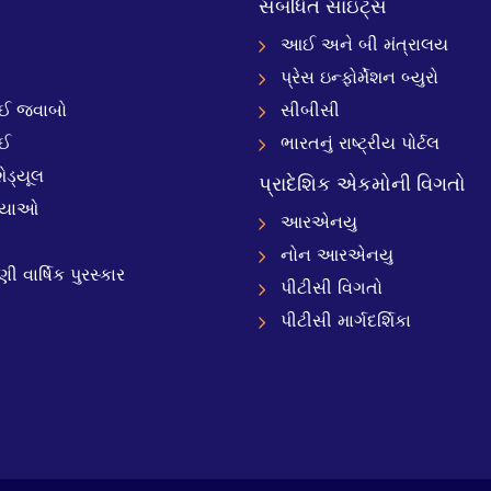
સંબંધિત સાઇટ્સ
આઈ અને બી મંત્રાલય
પ્રેસ ઇન્ફોર્મેશન બ્યુરો
 જવાબો
સીબીસી
ઈ
ભારતનું રાષ્ટ્રીય પોર્ટલ
ેડ્યૂલ
પ્રાદેશિક એકમોની વિગતો
્યાઓ
આરએનયુ
નોન આરએનયુ
 વાર્ષિક પુરસ્કાર
પીટીસી વિગતો
પીટીસી માર્ગદર્શિકા