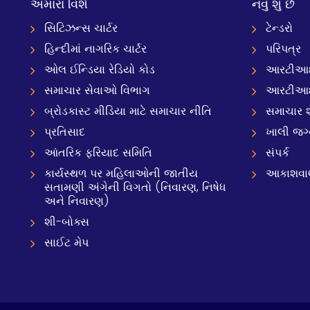
અમારા વિશે
નવું શું છે
સિટિઝન્સ ચાર્ટર
ટેન્ડરો
હિન્દીમાં નાગરિક ચાર્ટર
પરિપત્ર
ઓલ ઈન્ડિયા રેડિયો કોડ
આરટીઆઈ
સમાચાર સેવાઓ વિભાગ
આરટીઆ
બ્રોડકાસ્ટ મીડિયા માટે સમાચાર નીતિ
સમાચાર શ
પ્રતિસાદ
ખાલી જગ
આંતરિક ફરિયાદ સમિતિ
સંપર્ક
કાર્યસ્થળ પર મહિલાઓની જાતીય
આકાશવાણી
સતામણી અંગેની વિગતો (નિવારણ, નિષેધ
અને નિવારણ)
શી-બોક્સ
સાઈટ મેપ