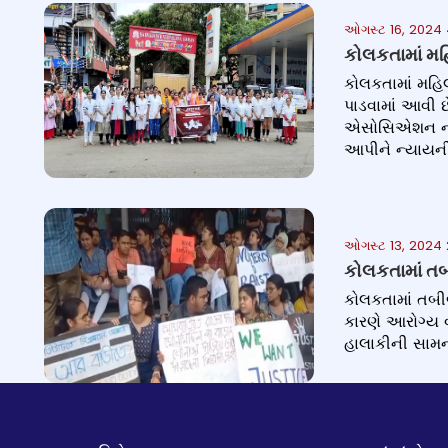
ઓગસ્ટ 16, 2024
કોલકતામાં મહિ
કોલકતામાં મહિ
પાડવામાં આવી છ
એસોસિએશન ના તબ
આપીને ન્યાયની 
ઓગસ્ટ 13, 2024 
કોલકતામાં તબ
કોલકતામાં તબી
કારણે આરોગ્ય 
હાલાકીની સામનો