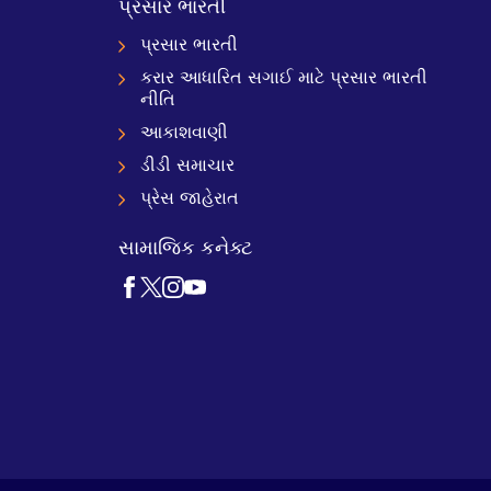
પ્રસાર ભારતી
પ્રસાર ભારતી
કરાર આધારિત સગાઈ માટે પ્રસાર ભારતી
નીતિ
આકાશવાણી
ડીડી સમાચાર
પ્રેસ જાહેરાત
સામાજિક કનેક્ટ