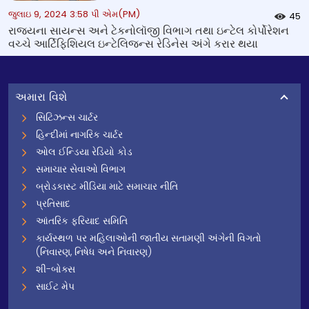
જુલાઇ 9, 2024 3:58 પી એમ(PM)
45
રાજ્યના સાયન્સ અને ટેકનોલૉજી વિભાગ તથા ઇન્ટેલ કોર્પોરેશન
વચ્ચે આર્ટિફિશિયલ ઇન્ટેલિજન્સ રેડિનેસ અંગે કરાર થયા
અમારા વિશે
સિટિઝન્સ ચાર્ટર
હિન્દીમાં નાગરિક ચાર્ટર
ઓલ ઈન્ડિયા રેડિયો કોડ
સમાચાર સેવાઓ વિભાગ
બ્રોડકાસ્ટ મીડિયા માટે સમાચાર નીતિ
પ્રતિસાદ
આંતરિક ફરિયાદ સમિતિ
કાર્યસ્થળ પર મહિલાઓની જાતીય સતામણી અંગેની વિગતો
(નિવારણ, નિષેધ અને નિવારણ)
શી-બોક્સ
સાઈટ મેપ