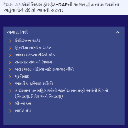
દેશમાં ડાઇએમોનિયમ ફોસ્ફેટ-DAPની અછત હોવાના માધ્યમોના
અહેવાલોને રદિયો આપતી સરકાર
અમારા વિશે
સિટિઝન્સ ચાર્ટર
હિન્દીમાં નાગરિક ચાર્ટર
ઓલ ઈન્ડિયા રેડિયો કોડ
સમાચાર સેવાઓ વિભાગ
બ્રોડકાસ્ટ મીડિયા માટે સમાચાર નીતિ
પ્રતિસાદ
આંતરિક ફરિયાદ સમિતિ
કાર્યસ્થળ પર મહિલાઓની જાતીય સતામણી અંગેની વિગતો
(નિવારણ, નિષેધ અને નિવારણ)
શી-બોક્સ
સાઈટ મેપ