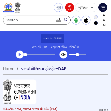
Language Selecti
Me
Search
સમાચાર સાંભળો
મન કી બાત
સ્ક્રીન રીડર ઍક્સેસ
Transcript summary
Home
ડાઇએમોનિયમ ફોસ્ફેટ-DAP
પ્લે ઓડિયો
ઓક્ટોબર 24, 2024 2:20 પી એમ(PM)
57