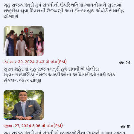
ગૃહ રાજ્યમંત્રી હર્ષ સંઘવીની ઉપસ્થિતિમાં આવતીકાલે સુરતમાં
રાષ્ટ્રીય યુવા દિવસની ઉજવણી અને ઈન્ટર યુથ એવોર્ડ સમારોહ
યોજાશે
ડિસેમ્બર 30, 2024 3:43 પી એમ(PM)
24
સુરત શહેરમાં ગૃહ રાજ્યમંત્રી હર્ષ સંઘવીએ પોલીસ
મહાનગરપાલિકા તેમજ આરટીઓના અધિકારીઓ સાથે એક
સંકલન બેઠક યોજી
જુલાઇ 27, 2024 8:06 પી એમ(PM)
51
ગૃહ રાજ્યમંત્રી હર્ષ સંઘવીએ વ્યાજખોરીના દૂષણને ડામવા રાજ્ય