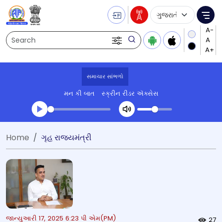
Language Selecti
Me
Search
સમાચાર સાંભળો
મન કી બાત
સ્ક્રીન રીડર ઍક્સેસ
Transcript summary
Home
ગૃહ રાજ્યમંત્રી
પ્લે ઓડિયો
જાન્યુઆરી 17, 2025 6:23 પી એમ(PM)
27