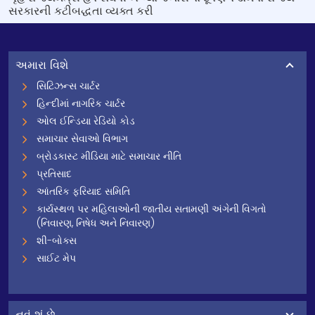
સરકારની કટીબદ્ધતા વ્યક્ત કરી
અમારા વિશે
સિટિઝન્સ ચાર્ટર
હિન્દીમાં નાગરિક ચાર્ટર
ઓલ ઈન્ડિયા રેડિયો કોડ
સમાચાર સેવાઓ વિભાગ
બ્રોડકાસ્ટ મીડિયા માટે સમાચાર નીતિ
પ્રતિસાદ
આંતરિક ફરિયાદ સમિતિ
કાર્યસ્થળ પર મહિલાઓની જાતીય સતામણી અંગેની વિગતો
(નિવારણ, નિષેધ અને નિવારણ)
શી-બોક્સ
સાઈટ મેપ
નવું શું છે