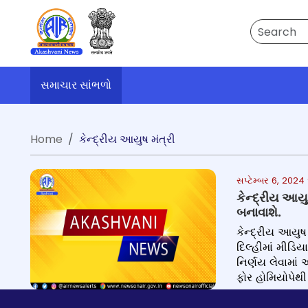
Search
સમાચાર સાંભળો
Home
કેન્દ્રીય આયુષ મંત્રી
સપ્ટેમ્બર 6, 20
કેન્દ્રીય આય
બનાવાશે.
કેન્દ્રીય આયુષ
દિલ્હીમાં મીડિ
નિર્ણય લેવામા
ફોર હોમિયોપેથી 