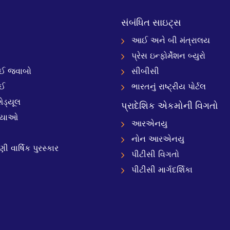
સંબંધિત સાઇટ્સ
આઈ અને બી મંત્રાલય
પ્રેસ ઇન્ફોર્મેશન બ્યુરો
 જવાબો
સીબીસી
ઈ
ભારતનું રાષ્ટ્રીય પોર્ટલ
ેડ્યૂલ
પ્રાદેશિક એકમોની વિગતો
્યાઓ
આરએનયુ
નોન આરએનયુ
 વાર્ષિક પુરસ્કાર
પીટીસી વિગતો
પીટીસી માર્ગદર્શિકા