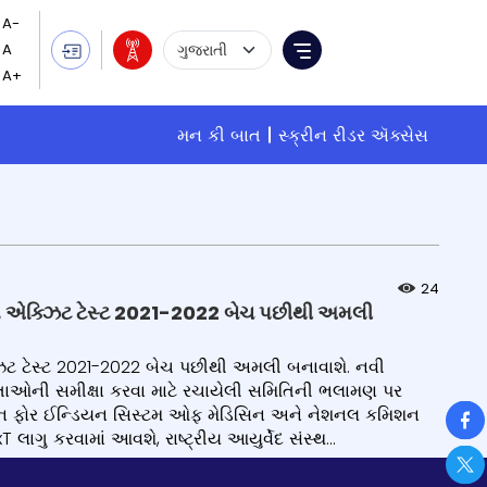
Language Selection
Menu
મન કી બાત
સ્ક્રીન રીડર ઍક્સેસ
24
ેશનલ એક્ઝિટ ટેસ્ટ 2021-2022 બેચ પછીથી અમલી
્ઝિટ ટેસ્ટ 2021-2022 બેચ પછીથી અમલી બનાવાશે. નવી
 ચિંતાઓની સમીક્ષા કરવા માટે રચાયેલી સમિતિની ભલામણ પર
So
કમિશન ફોર ઈન્ડિયન સિસ્ટમ ઓફ મેડિસિન અને નેશનલ કમિશન
લાગુ કરવામાં આવશે, રાષ્ટ્રીય આયુર્વેદ સંસ્થ...