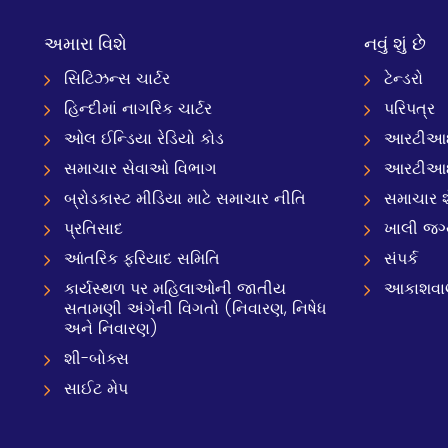
અમારા વિશે
નવું શું છે
સિટિઝન્સ ચાર્ટર
ટેન્ડરો
હિન્દીમાં નાગરિક ચાર્ટર
પરિપત્ર
ઓલ ઈન્ડિયા રેડિયો કોડ
આરટીઆઈ
સમાચાર સેવાઓ વિભાગ
આરટીઆ
બ્રોડકાસ્ટ મીડિયા માટે સમાચાર નીતિ
સમાચાર શ
પ્રતિસાદ
ખાલી જગ
આંતરિક ફરિયાદ સમિતિ
સંપર્ક
કાર્યસ્થળ પર મહિલાઓની જાતીય
આકાશવાણી
સતામણી અંગેની વિગતો (નિવારણ, નિષેધ
અને નિવારણ)
શી-બોક્સ
સાઈટ મેપ