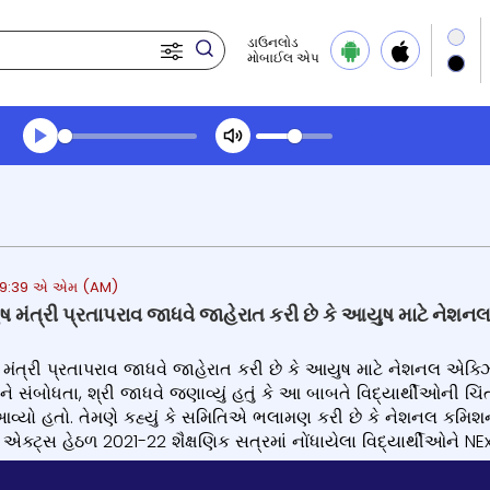
ડાઉનલોડ
મોબાઈલ એપ
Transcript summary
પ્લે ઓડિયો
24 9:39 એ એમ (AM)
ુષ મંત્રી પ્રતાપરાવ જાધવે જાહેરાત કરી છે કે આયુષ માટે ન
 મંત્રી પ્રતાપરાવ જાધવે જાહેરાત કરી છે કે આયુષ માટે નેશનલ એક
યાને સંબોધતા, શ્રી જાધવે જણાવ્યું હતું કે આ બાબતે વિદ્યાર્થીઓની
ં આવ્યો હતો. તેમણે કહ્યું કે સમિતિએ ભલામણ કરી છે કે નેશનલ 
એક્ટ્સ હેઠળ 2021-22 શૈક્ષણિક સત્રમાં નોંધાયેલા વિદ્યાર્થીઓને NExT 