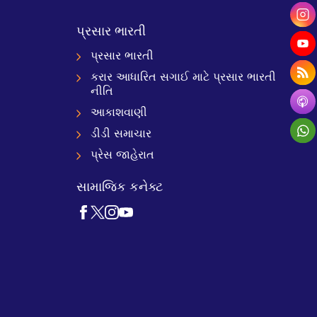
પ્રસાર ભારતી
પ્રસાર ભારતી
કરાર આધારિત સગાઈ માટે પ્રસાર ભારતી
નીતિ
આકાશવાણી
ડીડી સમાચાર
પ્રેસ જાહેરાત
સામાજિક કનેક્ટ