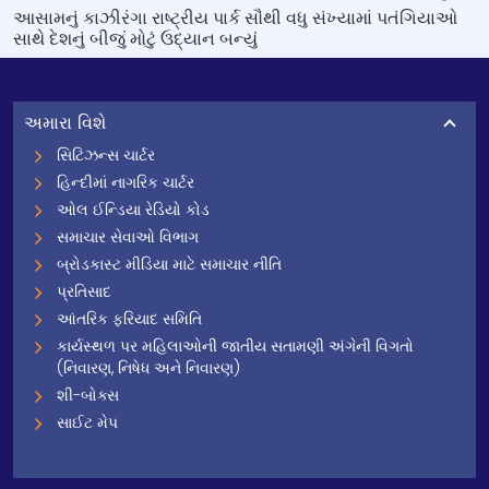
આસામનું કાઝીરંગા રાષ્ટ્રીય પાર્ક સૌથી વધુ સંખ્યામાં પતંગિયાઓ
સાથે દેશનું બીજું મોટું ઉદ્યાન બન્યું
અમારા વિશે
સિટિઝન્સ ચાર્ટર
હિન્દીમાં નાગરિક ચાર્ટર
ઓલ ઈન્ડિયા રેડિયો કોડ
સમાચાર સેવાઓ વિભાગ
બ્રોડકાસ્ટ મીડિયા માટે સમાચાર નીતિ
પ્રતિસાદ
આંતરિક ફરિયાદ સમિતિ
કાર્યસ્થળ પર મહિલાઓની જાતીય સતામણી અંગેની વિગતો
(નિવારણ, નિષેધ અને નિવારણ)
શી-બોક્સ
સાઈટ મેપ