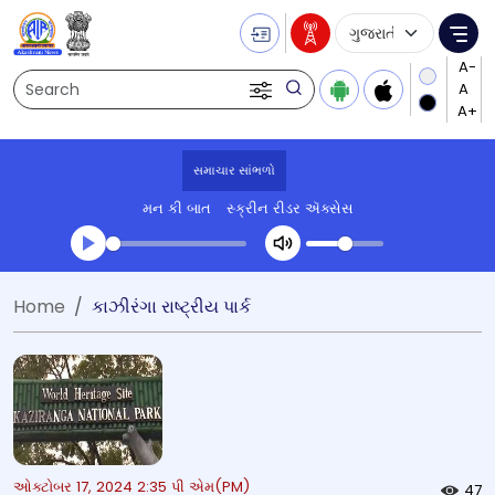
Language Selecti
Me
Search
સમાચાર સાંભળો
મન કી બાત
સ્ક્રીન રીડર ઍક્સેસ
Transcript summary
Home
કાઝીરંગા રાષ્ટ્રીય પાર્ક
પ્લે ઓડિયો
ઓક્ટોબર 17, 2024 2:35 પી એમ(PM)
47