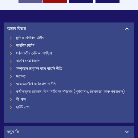
আমাৰ বিষয়ে
হিন্দীত নাগৰিক চাৰ্টাৰ
নাগৰিক চাৰ্টাৰ
সৰ্বভাৰতীয় ৰেডিঅ’ সংহিতা
বাতৰি সেৱা বিভাগ
সম্প্ৰচাৰ মাধ্যমৰ বাবে বাতৰি নীতি
মতামত
আভ্যন্তৰীণ অভিযোগ সমিতি
কৰ্মক্ষেত্ৰত মহিলাৰ যৌন নিৰ্যাতনৰ সবিশেষ (প্ৰতিৰোধ, নিষেধাজ্ঞা আৰু প্ৰতিকাৰ)
শী-বক্স
ছাইট মেপ
নতুন কি