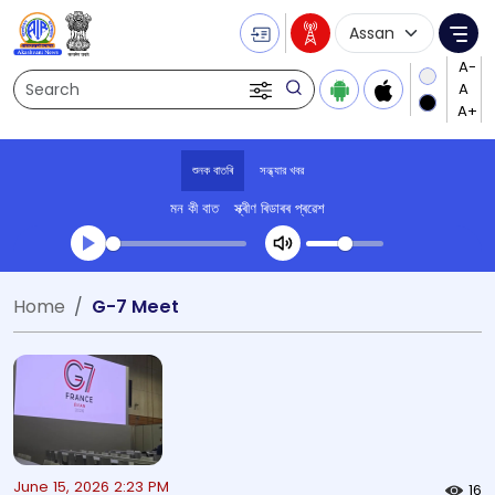
Language Selecti
Me
Search
শুনক বাতৰি
সন্ধ্যার খবর
মন কী বাত
স্ক্ৰীণ ৰিডাৰৰ প্ৰৱেশ
Transcript summary
Home
G-7 Meet
খেলা অডিঅ' সন্ধ্যার খবর
June 15, 2026 2:23 PM
16