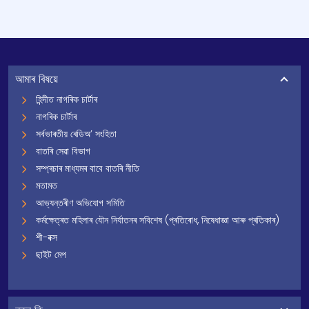
আমাৰ বিষয়ে
হিন্দীত নাগৰিক চাৰ্টাৰ
নাগৰিক চাৰ্টাৰ
সৰ্বভাৰতীয় ৰেডিঅ’ সংহিতা
বাতৰি সেৱা বিভাগ
সম্প্ৰচাৰ মাধ্যমৰ বাবে বাতৰি নীতি
মতামত
আভ্যন্তৰীণ অভিযোগ সমিতি
কৰ্মক্ষেত্ৰত মহিলাৰ যৌন নিৰ্যাতনৰ সবিশেষ (প্ৰতিৰোধ, নিষেধাজ্ঞা আৰু প্ৰতিকাৰ)
শী-বক্স
ছাইট মেপ