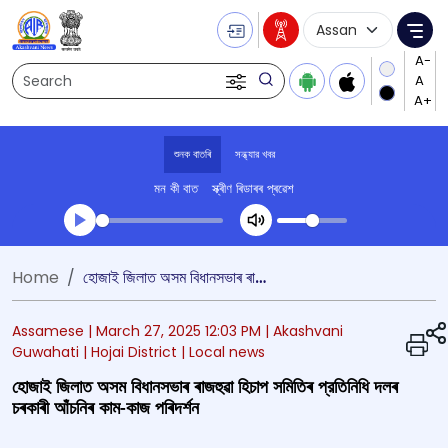
Language Selecti
Me
Search
শুনক বাতৰি
সন্ধ্যার খবর
মন কী বাত
স্ক্ৰীণ ৰিডাৰৰ প্ৰৱেশ
Transcript summary
Home
হোজাই জিলাত অসম বিধানসভাৰ ৰাজহুৱা হিচাপ সমিতিৰ প্রতিনিধি দলৰ চৰকাৰী আঁচনিৰ কাম-কাজ পৰিদৰ্শন
খেলা অডিঅ' সন্ধ্যার খবর
Assamese |
March 27, 2025 12:03 PM
| Akashvani
Guwahati
| Hojai District
| Local news
হোজাই জিলাত অসম বিধানসভাৰ ৰাজহুৱা হিচাপ সমিতিৰ প্রতিনিধি দলৰ
চৰকাৰী আঁচনিৰ কাম-কাজ পৰিদৰ্শন