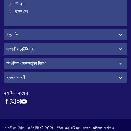
শী-বক্স
ছাইট মেপ
নতুন কি
সম্পৰ্কীয় চাইটসমূহ
আঞ্চলিক এককসমূহৰ বিৱৰণ
প্ৰসাৰ ভাৰতী
সামাজিক সংযোগ
গোপনীয়তা নীতি
| কপিৰাইট © 2026 নিউজ অন আইআৰ। সকলো অধিকাৰ সংৰক্ষিত