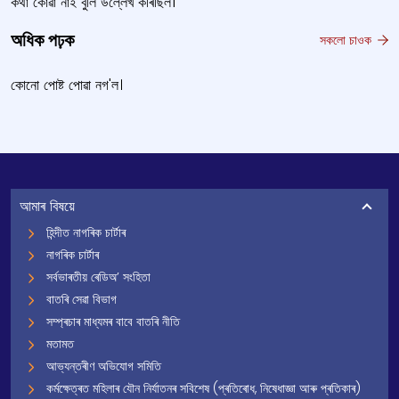
কথা কোৱা নাই বুলি উল্লেখ কৰিছিল।
অধিক পঢ়ক
সকলো চাওক
কোনো পোষ্ট পোৱা নগ'ল।
আমাৰ বিষয়ে
হিন্দীত নাগৰিক চাৰ্টাৰ
নাগৰিক চাৰ্টাৰ
সৰ্বভাৰতীয় ৰেডিঅ’ সংহিতা
বাতৰি সেৱা বিভাগ
সম্প্ৰচাৰ মাধ্যমৰ বাবে বাতৰি নীতি
মতামত
আভ্যন্তৰীণ অভিযোগ সমিতি
কৰ্মক্ষেত্ৰত মহিলাৰ যৌন নিৰ্যাতনৰ সবিশেষ (প্ৰতিৰোধ, নিষেধাজ্ঞা আৰু প্ৰতিকাৰ)