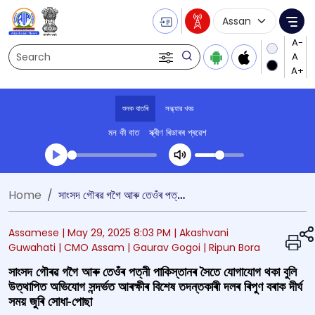
Language Selecti
Me
Search
শুনক বাতৰি
সন্ধ্যার খবর
মন কী বাত
স্ক্ৰীণ ৰিডাৰৰ প্ৰৱেশ
Transcript summary
Home
সাংসদ গৌৰৱ গগৈ আৰু তেওঁৰ পত্নী পাকিস্তানৰ সৈতে যোগাযোগ থকা বুলি উত্থাপিত অভিযোগ সন্দৰ্ভত আৰক্ষীৰ বিশেষ তদন্তকাৰী দলৰ ৰিপুণ বৰাক দীৰ্ঘ সময় জুৰি সোধা-পোছা
খেলা অডিঅ' সন্ধ্যার খবর
Assamese |
May 29, 2025 8:03 PM
| Akashvani
Guwahati
| CMO Assam
| Gaurav Gogoi
| Ripun Bora
সাংসদ গৌৰৱ গগৈ আৰু তেওঁৰ পত্নী পাকিস্তানৰ সৈতে যোগাযোগ থকা বুলি
উত্থাপিত অভিযোগ সন্দৰ্ভত আৰক্ষীৰ বিশেষ তদন্তকাৰী দলৰ ৰিপুণ বৰাক দীৰ্ঘ
সময় জুৰি সোধা-পোছা