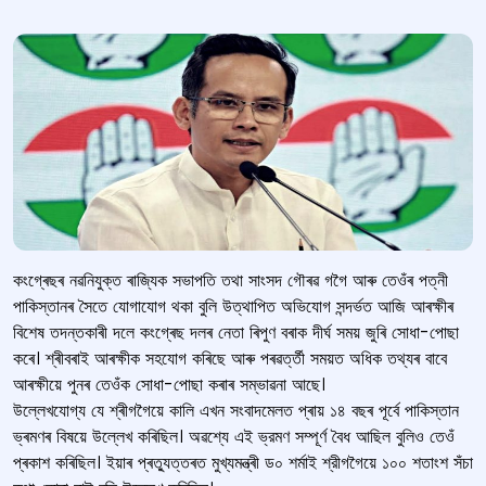
কংগ্ৰেছৰ নৱনিযুক্ত ৰাজ্যিক সভাপতি তথা সাংসদ গৌৰৱ গগৈ আৰু তেওঁৰ পত্নী
পাকিস্তানৰ সৈতে যোগাযোগ থকা বুলি উত্থাপিত অভিযোগ সন্দৰ্ভত আজি আৰক্ষীৰ
বিশেষ তদন্তকাৰী দলে কংগ্ৰেছ দলৰ নেতা ৰিপুণ বৰাক দীৰ্ঘ সময় জুৰি সোধা-পোছা
কৰে। শ্ৰীবৰাই আৰক্ষীক সহযোগ কৰিছে আৰু পৰৱৰ্ত্তী সময়ত অধিক তথ্যৰ বাবে
আৰক্ষীয়ে পুনৰ তেওঁক সোধা-পোছা কৰাৰ সম্ভাৱনা আছে।
উল্লেখযোগ্য যে শ্ৰীগগৈয়ে কালি এখন সংবাদমেলত প্ৰায় ১৪ বছৰ পূৰ্বে পাকিস্তান
ভ্ৰমণৰ বিষয়ে উল্লেখ কৰিছিল। অৱশ্যে এই ভ্রমণ সম্পূর্ণ বৈধ আছিল বুলিও তেওঁ
প্ৰকাশ কৰিছিল। ইয়াৰ প্ৰত্যুত্তৰত মুখ্যমন্ত্ৰী ড০ শর্মাই শ্রীগগৈয়ে ১০০ শতাংশ সঁচা