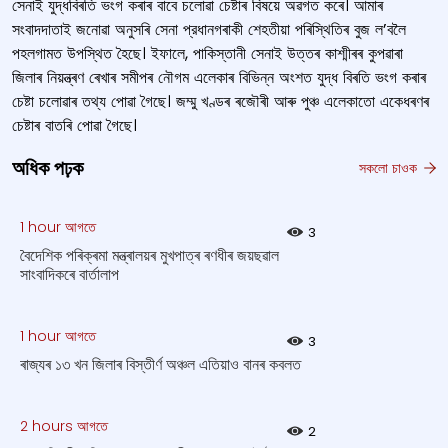
সেনাই যুদ্ধবিৰতি ভংগ কৰাৰ বাবে চলোৱা চেষ্টাৰ বিষয়ে অৱগত কৰে। আমাৰ
সংবাদদাতাই জনোৱা অনুসৰি সেনা প্রধানগৰাকী শেহতীয়া পৰিস্থিতিৰ বুজ ল’বলৈ
পহলগামত উপস্থিত হৈছে। ইফালে, পাকিস্তানী সেনাই উত্তৰ কাশ্মীৰৰ কুপৱাৰা
জিলাৰ নিয়ন্ত্ৰণ ৰেখাৰ সমীপৰ নৌগম এলেকাৰ বিভিন্ন অংশত যুদ্ধ বিৰতি ভংগ কৰাৰ
চেষ্টা চলোৱাৰ তথ্য পোৱা গৈছে। জম্মু খণ্ডৰ ৰজৌৰী আৰু পুঞ্চ এলেকাতো একেধৰণৰ
চেষ্টাৰ বাতৰি পোৱা গৈছে।
অধিক পঢ়ক
সকলো চাওক
1 hour আগতে
3
বৈদেশিক পৰিক্ৰমা মন্ত্ৰালয়ৰ মুখপাত্ৰ ৰণধীৰ জয়ছৱাল
সাংবাদিকৰে বাৰ্তালাপ
1 hour আগতে
3
ৰাজ্যৰ ১৩ খন জিলাৰ বিস্তীর্ণ অঞ্চল এতিয়াও বানৰ কবলত
2 hours আগতে
2