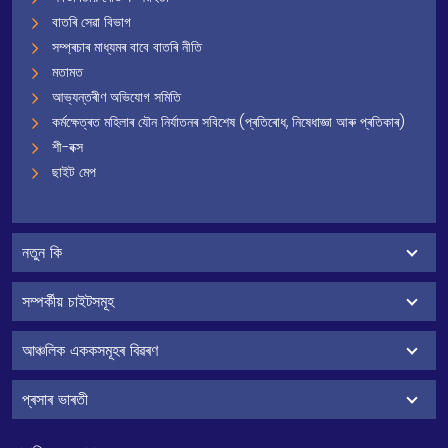
বাতৰি সেৱা বিভাগ
সম্প্ৰচাৰ মাধ্যমৰ বাবে বাতৰি নীতি
মতামত
আভ্যন্তৰীণ অভিযোগ সমিতি
কৰ্মক্ষেত্ৰত মহিলাৰ যৌন নিৰ্যাতনৰ সবিশেষ (প্ৰতিৰোধ, নিষেধাজ্ঞা আৰু প্ৰতিকাৰ)
শী-বক্স
ছাইট মেপ
নতুন কি
সম্পৰ্কীয় চাইটসমূহ
আঞ্চলিক এককসমূহৰ বিৱৰণ
প্ৰসাৰ ভাৰতী