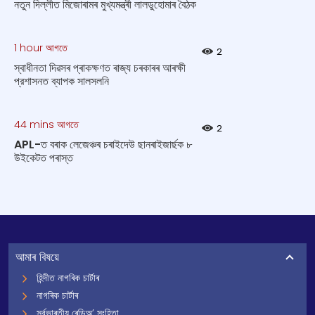
নতুন দিল্লীত মিজোৰামৰ মুখ্যমন্ত্ৰী লালডুহোমাৰ বৈঠক
1 hour আগতে
2
স্বাধীনতা দিৱসৰ প্ৰাকক্ষণত ৰাজ্য চৰকাৰৰ আৰক্ষী
প্রশাসনত ব্যাপক সালসলনি
44 mins আগতে
2
APL-ত বৰাক লেজেঞ্চৰ চৰাইদেউ ছানৰাইজাৰ্ছক ৮
উইকেটত পৰাস্ত
আমাৰ বিষয়ে
হিন্দীত নাগৰিক চাৰ্টাৰ
নাগৰিক চাৰ্টাৰ
সৰ্বভাৰতীয় ৰেডিঅ’ সংহিতা