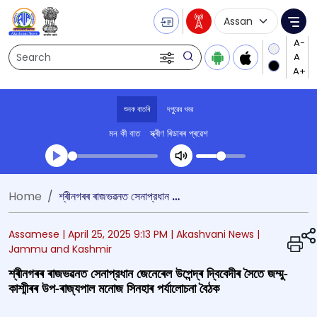
Language Selecti
Me
Search
শুনক বাতৰি
দপুুরের খবর
মন কী বাত
স্ক্ৰীণ ৰিডাৰৰ প্ৰৱেশ
Transcript summary
Home
শ্ৰীনগৰৰ ৰাজভৱনত সেনাপ্রধান জেনেৰেল উপেন্দ্ৰ দ্বিবেদীৰ সৈতে জম্মু-কাশ্মীৰৰ উপ-ৰাজ্যপাল মনোজ সিনহাৰ পর্যালোচনা বৈঠক
খেলা অডিঅ' দপুুরের খবর
Assamese |
April 25, 2025 9:13 PM
| Akashvani News
|
Jammu and Kashmir
শ্ৰীনগৰৰ ৰাজভৱনত সেনাপ্রধান জেনেৰেল উপেন্দ্ৰ দ্বিবেদীৰ সৈতে জম্মু-
কাশ্মীৰৰ উপ-ৰাজ্যপাল মনোজ সিনহাৰ পর্যালোচনা বৈঠক