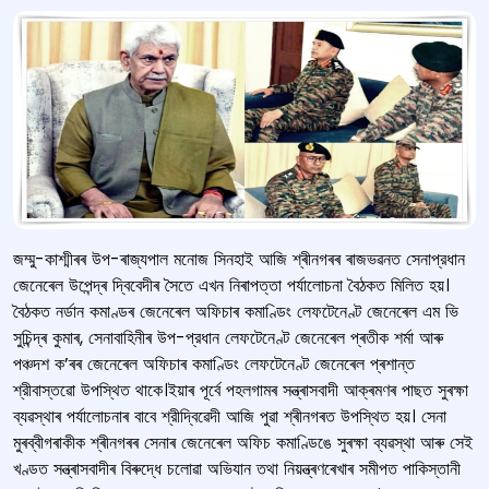
জম্মু-কাশ্মীৰৰ উপ-ৰাজ্যপাল মনোজ সিনহাই আজি শ্ৰীনগৰৰ ৰাজভৱনত সেনাপ্রধান
জেনেৰেল উপেন্দ্ৰ দ্বিবেদীৰ সৈতে এখন নিৰাপত্তা পর্যালোচনা বৈঠকত মিলিত হয়।
বৈঠকত নর্ডান কমাণ্ডৰ জেনেৰেল অফিচাৰ কমাণ্ডিং লেফটেনেণ্ট জেনেৰেল এম ভি
সুচিন্দ্ৰ কুমাৰ, সেনাবাহিনীৰ উপ-প্রধান লেফটেনেণ্ট জেনেৰেল প্ৰতীক শৰ্মা আৰু
পঞ্চদশ ক’ৰৰ জেনেৰেল অফিচাৰ কমাণ্ডিং লেফটেনেণ্ট জেনেৰেল প্ৰশান্ত
শ্রীবাস্তৱো উপস্থিত থাকে।ইয়াৰ পূৰ্বে পহলগামৰ সন্ত্ৰাসবাদী আক্ৰমণৰ পাছত সুৰক্ষা
ব্যৱস্থাৰ পৰ্যালোচনাৰ বাবে শ্রীদ্বিৱেদী আজি পুৱা শ্ৰীনগৰত উপস্থিত হয়। সেনা
মুৰব্বীগৰাকীক শ্ৰীনগৰৰ সেনাৰ জেনেৰেল অফিচ কমাণ্ডিঙে সুৰক্ষা ব্যৱস্থা আৰু সেই
খণ্ডত সন্ত্ৰাসবাদীৰ বিৰুদ্ধে চলোৱা অভিযান তথা নিয়ন্ত্ৰণৰেখাৰ সমীপত পাকিস্তানী